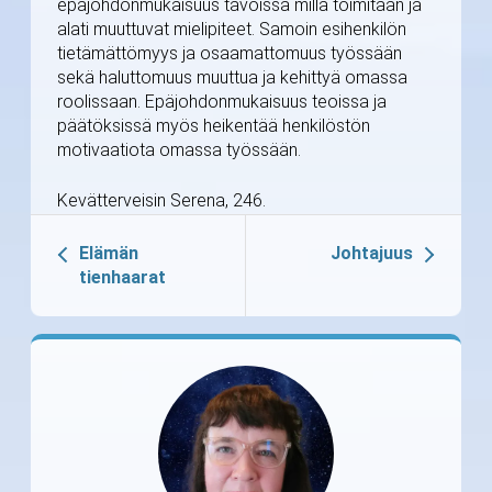
epäjohdonmukaisuus tavoissa millä toimitaan ja
alati muuttuvat mielipiteet. Samoin esihenkilön
tietämättömyys ja osaamattomuus työssään
sekä haluttomuus muuttua ja kehittyä omassa
roolissaan. Epäjohdonmukaisuus teoissa ja
päätöksissä myös heikentää henkilöstön
motivaatiota omassa työssään.
Kevätterveisin Serena, 246.
Elämän
Johtajuus
tienhaarat