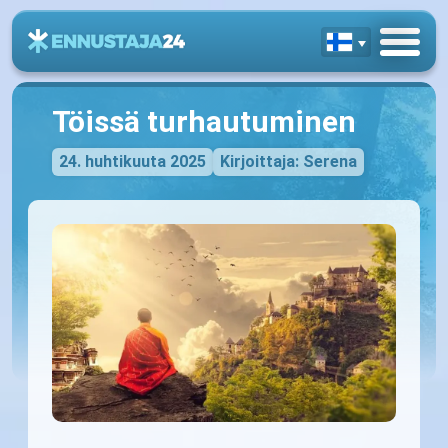
Töissä turhautuminen
24. huhtikuuta 2025
Kirjoittaja: Serena