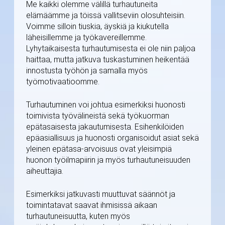
Me kaikki olemme välillä turhautuneita
elämäämme ja töissä vallitseviin olosuhteisiin.
Voimme silloin tiuskia, äyskiä ja kiukutella
läheisillemme ja työkavereillemme.
Lyhytaikaisesta turhautumisesta ei ole niin paljoa
haittaa, mutta jatkuva tuskastuminen heikentää
innostusta työhön ja samalla myös
työmotivaatioomme.
Turhautuminen voi johtua esimerkiksi huonosti
toimivista työvälineistä sekä työkuorman
epätasaisesta jakautumisesta. Esihenkilöiden
epäasiallisuus ja huonosti organisoidut asiat sekä
yleinen epätasa-arvoisuus ovat yleisimpiä
huonon työilmapiirin ja myös turhautuneisuuden
aiheuttajia.
Esimerkiksi jatkuvasti muuttuvat säännöt ja
toimintatavat saavat ihmisissä aikaan
turhautuneisuutta, kuten myös