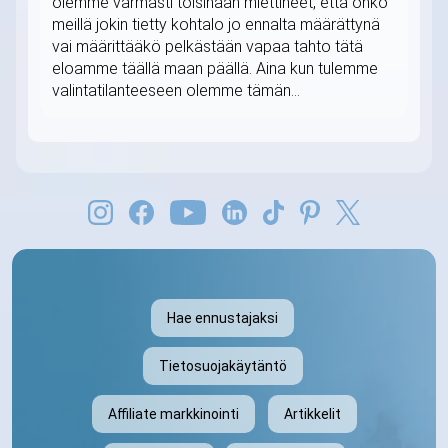
olemme varmasti toisinaan miettineet, että onko
meillä jokin tietty kohtalo jo ennalta määrättynä
vai määrittääkö pelkästään vapaa tahto tätä
eloamme täällä maan päällä. Aina kun tulemme
valintatilanteeseen olemme tämän...
Hae ennustajaksi
Tietosuojakäytäntö
Affiliate markkinointi
Artikkelit