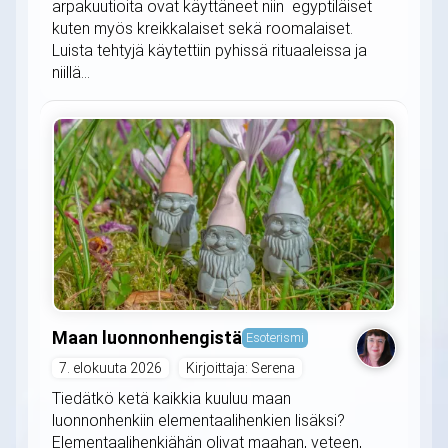
arpakuutioita ovat käyttäneet niin egyptiläiset
kuten myös kreikkalaiset sekä roomalaiset.
Luista tehtyjä käytettiin pyhissä rituaaleissa ja
niillä...
Maan luonnonhengistä
Esoterismi
7. elokuuta 2026
Kirjoittaja: Serena
Tiedätkö ketä kaikkia kuuluu maan
luonnonhenkiin elementaalihenkien lisäksi?
Elementaalihenkiähän olivat maahan, veteen,