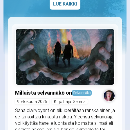
LUE KAIKKI
Millaista selvännäkö on
Selvännäkö
9. elokuuta 2026
Kirjoittaja: Serena
Sana clairvoyant on alkuperältään ranskalainen ja
se tarkoittaa kirkasta näköä. Yleensä selvänäkijä
voi käyttää hänelle luontaista kolmatta silmää eli
sisäistä näköä ihmisiä, henkiä, symboleita tai