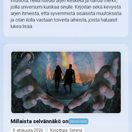
intuitiota, helliä itseäsi arjen keskellä ja nähdä merkit,
joilla universumi kuiskaa sinulle. Kirjoitan sekä kevyistä
arjen ihmeistä, että syvemmistä sisäisistä muutoksista
ja otan ilolla vastaan toiveita aiheista, joista haluaisit
lukea lisää.
Millaista selvännäkö on
Selvännäkö
9. elokuuta 2026
Kirjoittaja: Serena