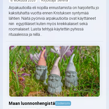
8. elokuuta 2026
Kirjoittaja: Serena
Arpakuutioilla eli nopilla ennustamista on harjoitettu jo
kaksituhatta vuotta ennen Kristuksen syntymää
lähtien. Näitä pyöriviä arpakuutioita ovat käyttäneet
niin egyptiläiset kuten myös kreikkalaiset sekä
roomalaiset. Luista tehtyjä käytettiin pyhissä
rituaaleissa ja niillä...
Maan luonnonhengistä
Esoterismi