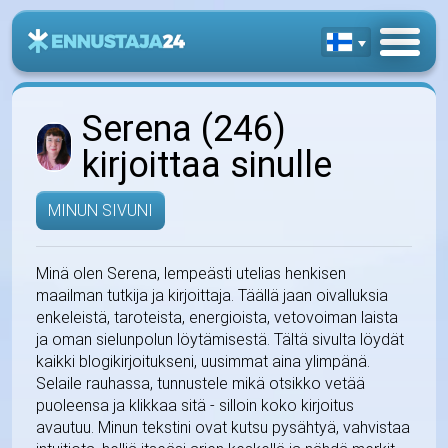
Serena (246)
kirjoittaa sinulle
MINUN SIVUNI
Minä olen Serena, lempeästi utelias henkisen
maailman tutkija ja kirjoittaja. Täällä jaan oivalluksia
enkeleistä, taroteista, energioista, vetovoiman laista
ja oman sielunpolun löytämisestä. Tältä sivulta löydät
kaikki blogikirjoitukseni, uusimmat aina ylimpänä.
Selaile rauhassa, tunnustele mikä otsikko vetää
puoleensa ja klikkaa sitä - silloin koko kirjoitus
avautuu. Minun tekstini ovat kutsu pysähtyä, vahvistaa