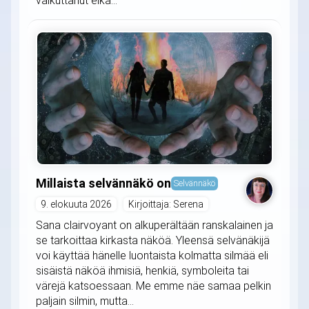
vaikuttanut eikä...
Millaista selvännäkö on
Selvännäkö
9. elokuuta 2026
Kirjoittaja: Serena
Sana clairvoyant on alkuperältään ranskalainen ja
se tarkoittaa kirkasta näköä. Yleensä selvänäkijä
voi käyttää hänelle luontaista kolmatta silmää eli
sisäistä näköä ihmisiä, henkiä, symboleita tai
värejä katsoessaan. Me emme näe samaa pelkin
paljain silmin, mutta...