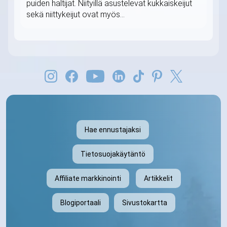
puiden haltijat. Niityillä asustelevat kukkaiskeijut
sekä niittykeijut ovat myös...
Hae ennustajaksi
Tietosuojakäytäntö
Affiliate markkinointi
Artikkelit
Blogiportaali
Sivustokartta