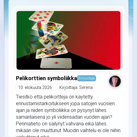
Pelikorttien symboliikka
Ennustaja
10. elokuuta 2026
Kirjoittaja: Serena
Tiesitkö että pelikortteja on käytetty
ennustamistarkoitukseen jopa satojen vuosien
ajan ja niiden symboliikka on pysynyt lähes
samanlaisena jo yli viidensadan vuoden ajan?
Perimätieto on säilynyt vahvana eikä lähes
mikään ole muuttunut. Muodin vaihtelu ei ole niihin