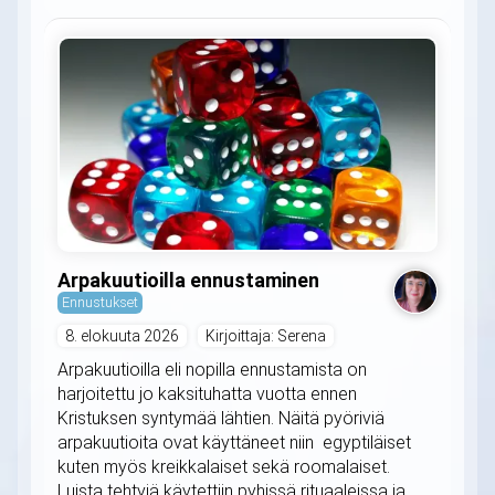
Arpakuutioilla ennustaminen
Ennustukset
8. elokuuta 2026
Kirjoittaja: Serena
Arpakuutioilla eli nopilla ennustamista on
harjoitettu jo kaksituhatta vuotta ennen
Kristuksen syntymää lähtien. Näitä pyöriviä
arpakuutioita ovat käyttäneet niin egyptiläiset
kuten myös kreikkalaiset sekä roomalaiset.
Luista tehtyjä käytettiin pyhissä rituaaleissa ja