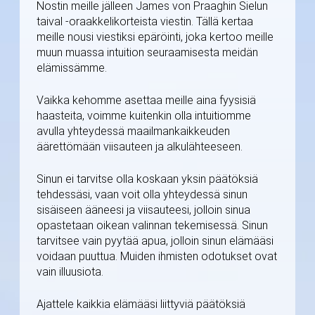
Nostin meille jälleen James von Praaghin Sielun
taival -oraakkelikorteista viestin. Tällä kertaa
meille nousi viestiksi epäröinti, joka kertoo meille
muun muassa intuition seuraamisesta meidän
elämissämme.
Vaikka kehomme asettaa meille aina fyysisiä
haasteita, voimme kuitenkin olla intuitiomme
avulla yhteydessä maailmankaikkeuden
äärettömään viisauteen ja alkulähteeseen.
Sinun ei tarvitse olla koskaan yksin päätöksiä
tehdessäsi, vaan voit olla yhteydessä sinun
sisäiseen ääneesi ja viisauteesi, jolloin sinua
opastetaan oikean valinnan tekemisessä. Sinun
tarvitsee vain pyytää apua, jolloin sinun elämääsi
voidaan puuttua. Muiden ihmisten odotukset ovat
vain illuusiota.
Ajattele kaikkia elämääsi liittyviä päätöksiä