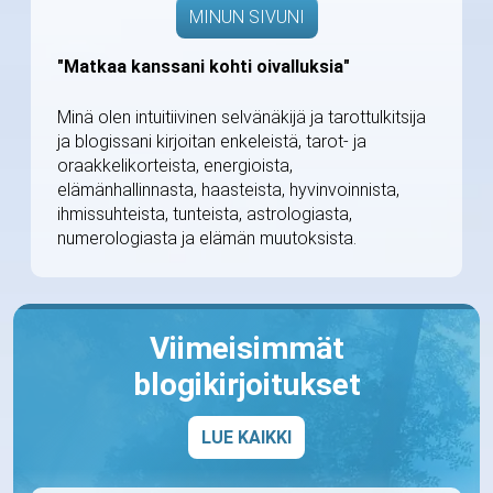
MINUN SIVUNI
"Matkaa kanssani kohti oivalluksia"
Minä olen intuitiivinen selvänäkijä ja tarottulkitsija
ja blogissani kirjoitan enkeleistä, tarot- ja
oraakkelikorteista, energioista,
elämänhallinnasta, haasteista, hyvinvoinnista,
ihmissuhteista, tunteista, astrologiasta,
numerologiasta ja elämän muutoksista.
Viimeisimmät
blogikirjoitukset
LUE KAIKKI