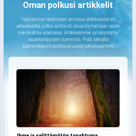
Oman polkusi artikkelit
Tarjoamme lukemisen arvoisia artikkeleita eri
aihealueilta, jotka auttavat sinua löytämään uusia
näkökulmia elämääsi. Artikkelimme on kirjoitettu
asiantuntijoiden toimesta. Pidä silmällä
säännöllisesti lisättäviä uusia julkaisujamme
Ihme ja selittämätön tapahtuma