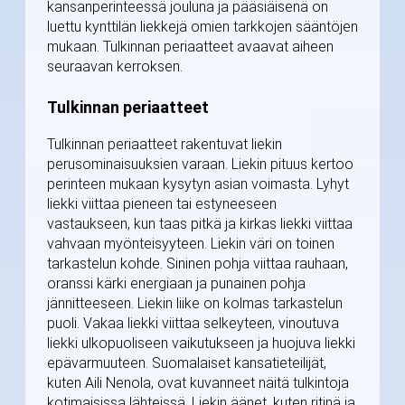
kansanperinteessä jouluna ja pääsiäisenä on
luettu kynttilän liekkejä omien tarkkojen sääntöjen
mukaan. Tulkinnan periaatteet avaavat aiheen
seuraavan kerroksen.
Tulkinnan periaatteet
Tulkinnan periaatteet rakentuvat liekin
perusominaisuuksien varaan. Liekin pituus kertoo
perinteen mukaan kysytyn asian voimasta. Lyhyt
liekki viittaa pieneen tai estyneeseen
vastaukseen, kun taas pitkä ja kirkas liekki viittaa
vahvaan myönteisyyteen. Liekin väri on toinen
tarkastelun kohde. Sininen pohja viittaa rauhaan,
oranssi kärki energiaan ja punainen pohja
jännitteeseen. Liekin liike on kolmas tarkastelun
puoli. Vakaa liekki viittaa selkeyteen, vinoutuva
liekki ulkopuoliseen vaikutukseen ja huojuva liekki
epävarmuuteen. Suomalaiset kansatieteilijät,
kuten Aili Nenola, ovat kuvanneet näitä tulkintoja
kotimaisissa lähteissä. Liekin äänet, kuten ritinä ja