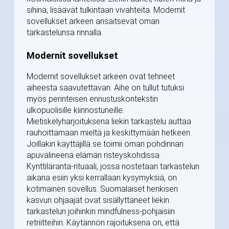
sihinä, lisäävät tulkintaan vivahteita. Modernit
sovellukset arkeen ansaitsevat oman
tarkastelunsa rinnalla.
Modernit sovellukset
Modernit sovellukset arkeen ovat tehneet
aiheesta saavutettavan. Aihe on tullut tutuksi
myös perinteisen ennustuskontekstin
ulkopuolisille kiinnostuneille.
Mietiskelyharjoituksena liekin tarkastelu auttaa
rauhoittamaan mieltä ja keskittymään hetkeen.
Joillakin käyttäjillä se toimii oman pohdinnan
apuvälineenä elämän risteyskohdissa.
Kynttiläranta-rituaali, jossa nostetaan tarkastelun
aikana esiin yksi kerrallaan kysymyksiä, on
kotimainen sovellus. Suomalaiset henkisen
kasvun ohjaajat ovat sisällyttäneet liekin
tarkastelun joihinkin mindfulness-pohjaisiin
retriitteihin. Käytännön rajoituksena on, että