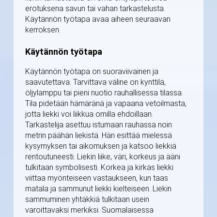
erotuksena savun tai vahan tarkastelusta.
Käytännön työtapa avaa aiheen seuraavan
kerroksen.
Käytännön työtapa
Käytännön työtapa on suoraviivainen ja
saavutettava. Tarvittava väline on kynttilä,
öljylamppu tai pieni nuotio rauhallisessa tilassa.
Tila pidetään hämäränä ja vapaana vetoilmasta,
jotta liekki voi liikkua omilla ehdoillaan.
Tarkastelija asettuu istumaan rauhassa noin
metrin päähän liekistä. Hän esittää mielessä
kysymyksen tai aikomuksen ja katsoo liekkiä
rentoutuneesti. Liekin liike, väri, korkeus ja ääni
tulkitaan symbolisesti. Korkea ja kirkas liekki
viittaa myönteiseen vastaukseen, kun taas
matala ja sammunut liekki kielteiseen. Liekin
sammuminen yhtäkkiä tulkitaan usein
varoittavaksi merkiksi. Suomalaisessa