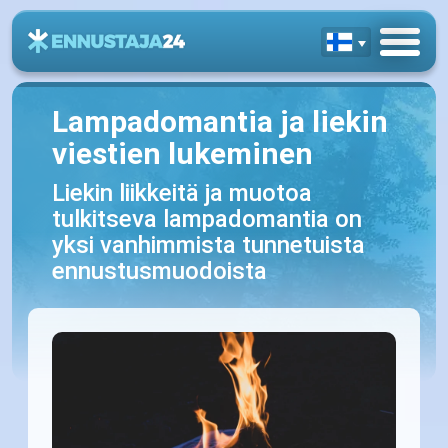
Lampadomantia ja liekin
viestien lukeminen
Liekin liikkeitä ja muotoa
tulkitseva lampadomantia on
yksi vanhimmista tunnetuista
ennustusmuodoista