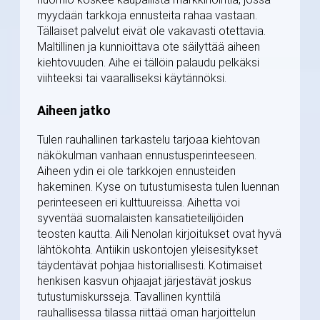
myydään tarkkoja ennusteita rahaa vastaan.
Tällaiset palvelut eivät ole vakavasti otettavia.
Maltillinen ja kunnioittava ote säilyttää aiheen
kiehtovuuden. Aihe ei tällöin palaudu pelkäksi
viihteeksi tai vaaralliseksi käytännöksi.
Aiheen jatko
Tulen rauhallinen tarkastelu tarjoaa kiehtovan
näkökulman vanhaan ennustusperinteeseen.
Aiheen ydin ei ole tarkkojen ennusteiden
hakeminen. Kyse on tutustumisesta tulen luennan
perinteeseen eri kulttuureissa. Aihetta voi
syventää suomalaisten kansatieteilijöiden
teosten kautta. Aili Nenolan kirjoitukset ovat hyvä
lähtökohta. Antiikin uskontojen yleisesitykset
täydentävät pohjaa historiallisesti. Kotimaiset
henkisen kasvun ohjaajat järjestävät joskus
tutustumiskursseja. Tavallinen kynttilä
rauhallisessa tilassa riittää oman harjoittelun