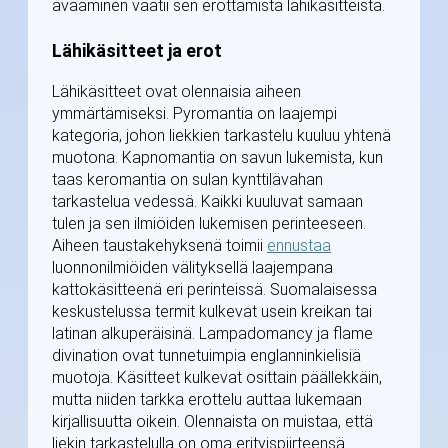
avaaminen vaatii sen erottamista lähikäsitteistä.
Lähikäsitteet ja erot
Lähikäsitteet ovat olennaisia aiheen
ymmärtämiseksi. Pyromantia on laajempi
kategoria, johon liekkien tarkastelu kuuluu yhtenä
muotona. Kapnomantia on savun lukemista, kun
taas keromantia on sulan kynttilävahan
tarkastelua vedessä. Kaikki kuuluvat samaan
tulen ja sen ilmiöiden lukemisen perinteeseen.
Aiheen taustakehyksenä toimii
ennustaa
luonnonilmiöiden välityksellä laajempana
kattokäsitteenä eri perinteissä. Suomalaisessa
keskustelussa termit kulkevat usein kreikan tai
latinan alkuperäisinä. Lampadomancy ja flame
divination ovat tunnetuimpia englanninkielisiä
muotoja. Käsitteet kulkevat osittain päällekkäin,
mutta niiden tarkka erottelu auttaa lukemaan
kirjallisuutta oikein. Olennaista on muistaa, että
liekin tarkastelulla on oma erityispiirteensä