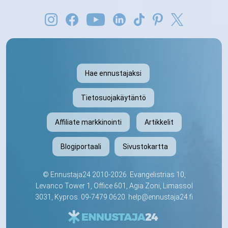
Hae ennustajaksi
Tietosuojakäytäntö
Affiliate markkinointi
Artikkelit
Blogiportaali
Sivustokartta
©
Ennustaja24
2010-2026. Evangelistrias 10,
Levanco Tower 1, Office 601, Agia Zoni, Limassol
3031, Kypros.
09-7479 0620
.
help@ennustaja24.fi