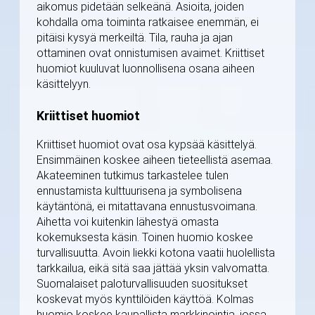
aikomus pidetään selkeänä. Asioita, joiden
kohdalla oma toiminta ratkaisee enemmän, ei
pitäisi kysyä merkeiltä. Tila, rauha ja ajan
ottaminen ovat onnistumisen avaimet. Kriittiset
huomiot kuuluvat luonnollisena osana aiheen
käsittelyyn.
Kriittiset huomiot
Kriittiset huomiot ovat osa kypsää käsittelyä.
Ensimmäinen koskee aiheen tieteellistä asemaa.
Akateeminen tutkimus tarkastelee tulen
ennustamista kulttuurisena ja symbolisena
käytäntönä, ei mitattavana ennustusvoimana.
Aihetta voi kuitenkin lähestyä omasta
kokemuksesta käsin. Toinen huomio koskee
turvallisuutta. Avoin liekki kotona vaatii huolellista
tarkkailua, eikä sitä saa jättää yksin valvomatta.
Suomalaiset paloturvallisuuden suositukset
koskevat myös kynttilöiden käyttöä. Kolmas
huomio koskee kaupallista markkinointia, jossa