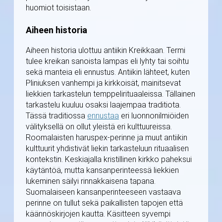
huomiot toisistaan.
Aiheen historia
Aiheen historia ulottuu antiikin Kreikkaan. Termi
tulee kreikan sanoista lampas eli lyhty tai soihtu
sekä manteia eli ennustus. Antiikin lähteet, kuten
Pliniuksen vanhempi ja kirkkoisät, mainitsevat
liekkien tarkastelun temppelirituaaleissa. Tällainen
tarkastelu kuuluu osaksi laajempaa traditiota.
Tässä traditiossa
ennustaa
eri luonnonilmiöiden
välityksellä on ollut yleistä eri kulttuureissa.
Roomalaisten haruspex-perinne ja muut antiikin
kulttuurit yhdistivät liekin tarkasteluun rituaalisen
kontekstin. Keskiajalla kristillinen kirkko paheksui
käytäntöä, mutta kansanperinteessä liekkien
lukeminen säilyi rinnakkaisena tapana.
Suomalaiseen kansanperinteeseen vastaava
perinne on tullut sekä paikallisten tapojen että
käännöskirjojen kautta. Käsitteen syvempi