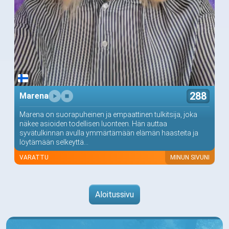
288
Marena
Marena on suorapuheinen ja empaattinen tulkitsija, joka
näkee asioiden todellisen luonteen. Hän auttaa
syvätulkinnan avulla ymmärtämään elämän haasteita ja
löytämään selkeyttä...
VARATTU
MINUN SIVUNI
Aloitussivu