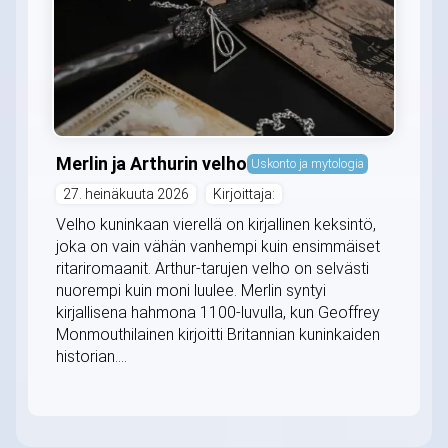
Merlin ja Arthurin velho
Uskonto ja mytologia
27. heinäkuuta 2026
Kirjoittaja:
Velho kuninkaan vierellä on kirjallinen keksintö,
joka on vain vähän vanhempi kuin ensimmäiset
ritariromaanit. Arthur-tarujen velho on selvästi
nuorempi kuin moni luulee. Merlin syntyi
kirjallisena hahmona 1100-luvulla, kun Geoffrey
Monmouthilainen kirjoitti Britannian kuninkaiden
historian....