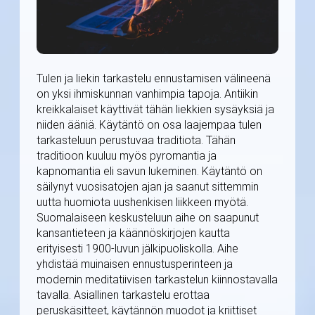
Tulen ja liekin tarkastelu ennustamisen välineenä
on yksi ihmiskunnan vanhimpia tapoja. Antiikin
kreikkalaiset käyttivät tähän liekkien sysäyksiä ja
niiden ääniä. Käytäntö on osa laajempaa tulen
tarkasteluun perustuvaa traditiota. Tähän
traditioon kuuluu myös pyromantia ja
kapnomantia eli savun lukeminen. Käytäntö on
säilynyt vuosisatojen ajan ja saanut sittemmin
uutta huomiota uushenkisen liikkeen myötä.
Suomalaiseen keskusteluun aihe on saapunut
kansantieteen ja käännöskirjojen kautta
erityisesti 1900-luvun jälkipuoliskolla. Aihe
yhdistää muinaisen ennustusperinteen ja
modernin meditatiivisen tarkastelun kiinnostavalla
tavalla. Asiallinen tarkastelu erottaa
peruskäsitteet, käytännön muodot ja kriittiset