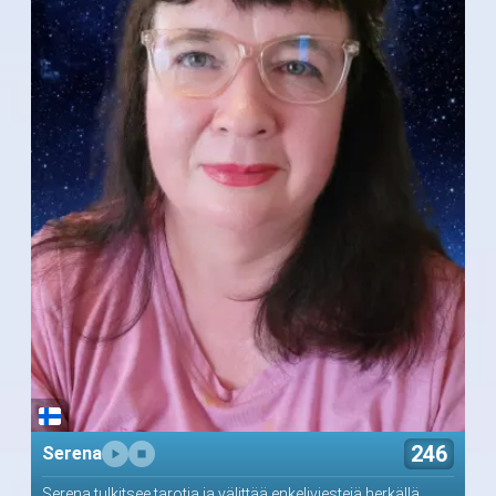
246
Serena
Serena tulkitsee tarotia ja välittää enkeliviestejä herkällä