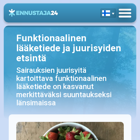
Funktionaalinen
lääketiede ja juurisyiden
etsintä
Sairauksien juurisyitä
kartoittava funktionaalinen
lääketiede on kasvanut
merkittäväksi suuntaukseksi
länsimaissa