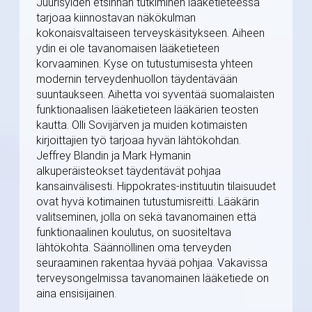
Juurisyiden etsinnän tutkiminen lääketieteessä
tarjoaa kiinnostavan näkökulman
kokonaisvaltaiseen terveyskäsitykseen. Aiheen
ydin ei ole tavanomaisen lääketieteen
korvaaminen. Kyse on tutustumisesta yhteen
modernin terveydenhuollon täydentävään
suuntaukseen. Aihetta voi syventää suomalaisten
funktionaalisen lääketieteen lääkärien teosten
kautta. Olli Sovijärven ja muiden kotimaisten
kirjoittajien työ tarjoaa hyvän lähtökohdan.
Jeffrey Blandin ja Mark Hymanin
alkuperäisteokset täydentävät pohjaa
kansainvälisesti. Hippokrates-instituutin tilaisuudet
ovat hyvä kotimainen tutustumisreitti. Lääkärin
valitseminen, jolla on sekä tavanomainen että
funktionaalinen koulutus, on suositeltava
lähtökohta. Säännöllinen oma terveyden
seuraaminen rakentaa hyvää pohjaa. Vakavissa
terveysongelmissa tavanomainen lääketiede on
aina ensisijainen.