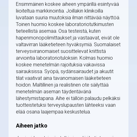
Ensimmäinen koskee aiheen ympärillä esiintyvää
liioiteltua markkinointia. Joillakin klinikoilla
luvataan suuria muutoksia ilman riittävää näyttöä.
Toinen huomio koskee laboratoriotutkimusten
tieteellistä asemaa. Osa testeistä, kuten
hapenmonopolimittaukset ja vastaavat, eivät ole
valtavirran lääketieteen hyväksymiä. Suomalaiset
terveysviranomaiset suosittelevat kriittistä
arviointia laboratoriotuloksiin. Kolmas huomio
koskee menetelmän rajoituksia vakavissa
sairauksissa. Syöpä, sydänsairaudet ja akuutit
tilat vaativat aina tavanomaisen lääketieteen
hoidon. Maltillinen ja realistinen ote säilyttää
menetelmän aseman täydentävänä
lähestymistapana. Aihe ei tällöin palaudu pelkäksi
tuotteistetuksi terveyslupausten lähteeksi vaan
elää osana laajempaa keskustelua.
Aiheen jatko