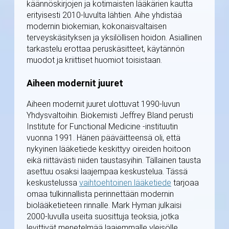
käännöskirjojen ja kotimaisten lääkärien kautta
erityisesti 2010-luvulta lähtien. Aihe yhdistää
modernin biokemian, kokonaisvaltaisen
terveyskäsityksen ja yksilöllisen hoidon. Asiallinen
tarkastelu erottaa peruskäsitteet, käytännön
muodot ja kriittiset huomiot toisistaan.
Aiheen modernit juuret
Aiheen modernit juuret ulottuvat 1990-luvun
Yhdysvaltoihin. Biokemisti Jeffrey Bland perusti
Institute for Functional Medicine -instituutin
vuonna 1991. Hänen pääväitteensä oli, että
nykyinen lääketiede keskittyy oireiden hoitoon
eikä riittävästi niiden taustasyihin. Tällainen tausta
asettuu osaksi laajempaa keskustelua. Tässä
keskustelussa
vaihtoehtoinen lääketiede
tarjoaa
omaa tulkinnallista perinnettään modernin
biolääketieteen rinnalle. Mark Hyman julkaisi
2000-luvulla useita suosittuja teoksia, jotka
levittivät menetelmää laajemmalle yleisölle.