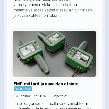
vuosikymmeniä. Etäkatselu tarkoittaa
menettelyä, jossa katselija saa vain tunnisteen
ja kuvaa kohteen piirroksin....
EMF-mittarit ja aaveiden etsintä
Paranormaali
28. heinäkuuta 2026
Kirjoittaja:
Laite reagoi seinien sisällä kulkeviin johtoihin
yhtä herkästi kuin mihin tahansa muuhun lähellä