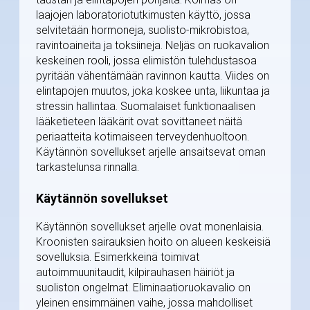
laajojen laboratoriotutkimusten käyttö, jossa
selvitetään hormoneja, suolisto-mikrobistoa,
ravintoaineita ja toksiineja. Neljäs on ruokavalion
keskeinen rooli, jossa elimistön tulehdustasoa
pyritään vähentämään ravinnon kautta. Viides on
elintapojen muutos, joka koskee unta, liikuntaa ja
stressin hallintaa. Suomalaiset funktionaalisen
lääketieteen lääkärit ovat sovittaneet näitä
periaatteita kotimaiseen terveydenhuoltoon.
Käytännön sovellukset arjelle ansaitsevat oman
tarkastelunsa rinnalla.
Käytännön sovellukset
Käytännön sovellukset arjelle ovat monenlaisia.
Kroonisten sairauksien hoito on alueen keskeisiä
sovelluksia. Esimerkkeinä toimivat
autoimmuunitaudit, kilpirauhasen häiriöt ja
suoliston ongelmat. Eliminaatioruokavalio on
yleinen ensimmäinen vaihe, jossa mahdolliset