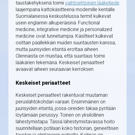
taustakehyksenä toimii
vaihtoehtoinen lääketiede
laajempana kattokäsitteenä modernille kentälle.
Suomalaisessa keskustelussa termit kulkevat
usein englannin alkuperäisinä. Functional
medicine, integrative medicine ja personalized
medicine ovat tunnetuimpia. Käsitteet kulkevat
osittain päällekkäin muiden suuntausten kanssa,
mutta juurisyiden etsintä erottaa aiheen.
Olennaista on muistaa, että suuntaus toimii
lääkärien tekemänä. Keskeiset periaatteet
avaavat aiheen seuraavan kerroksen.
Keskeiset periaatteet
Keskeiset periaatteet rakentuvat muutaman
peruslähtökohdan varaan. Ensimmäinen on
juurisyiden etsintä, jossa oireiden takaa pyritään
löytämään perussyy. Toinen on yksilöllinen
lähestymistapa. Tässä lähestymistavassa hoito
suunnitellaan potilaan koko historian, geneettisen
taustan ja elintapojen pohjalta. Kolmas on