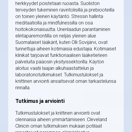
herkkyydet poistetaan ruoasta. Suoliston
terveyden tukeminen ravintolisillä ja prebiooteilla
on toinen yleinen käytäntö. Stressin hallinta
meditaatiolla ja mindfulnessilla on osa
hoitokokonaisuutta. Unenlaadun parantaminen
elintaparemontilla on neljäs yleinen alue.
Suomalaiset lääkärit, kuten Olli Sovijärvi, ovat
tunnettuja aiheen kotimaisia edustajia. Kotimaiset
klinikat tarjoavat funktionaalisen lääketieteen
palveluita pääosin yksityissektorilla. Käytön
aloitus vaatii laajan alkuhaastattelun ja
laboratoriotutkimukset. Tutkimustulokset ja
kriittinen arviointi ansaitsevat oman tarkastelunsa
rinnalla.
Tutkimus ja arviointi
Tutkimustulokset ja kriittinen arviointi ovat
olennaisia aiheen ymmärtämiseen. Cleveland
Clinicin oman tutkimuksen mukaan potilaat