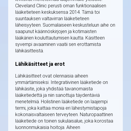
Cleveland Clinic perusti oman funktionaalisen
lääketieteen keskuksensa 2014. Tämä toi
suuntauksen valtavirran lääketieteen
läheisyyteen. Suomalaiseen keskusteluun aihe on
saapunut käännöskirjojen ja kotimaisten
lääkärien kouluttautumisen kautta. Käsitteen
syvempi avaaminen vaatii sen erottamista
lähikäsitteistä.
Lähikäsitteet ja erot
Lähikäsitteet ovat olennaisia aiheen
ymmärtämiseksi. Integratiivinen lääketiede on
lähikäsite, joka yhdistää tavanomaista
lääketiedettä ja niin sanottuja täydentäviä
menetelmiä. Holistinen lääketiede on laajempi
termi, joka kattaa monia eri lähestymistapoja
kokonaisvaltaiseen terveyteen. Naturopaattinen
lääketiede on toinen sukulaisalue, joka korostaa
luonnonmukaisia hoitoja. Aiheen