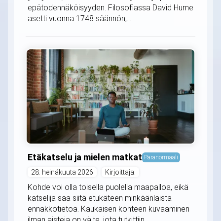
epätodennäköisyyden. Filosofiassa David Hume
asetti vuonna 1748 säännön,...
Etäkatselu ja mielen matkat
Paranormaali
28. heinäkuuta 2026
Kirjoittaja:
Kohde voi olla toisella puolella maapalloa, eikä
katselija saa siitä etukäteen minkäänlaista
ennakkotietoa. Kaukaisen kohteen kuvaaminen
ilman aisteja on väite, jota tutkittiin