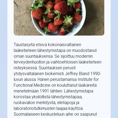
Taustasyitä etsivä kokonaisvaltainen
lääketieteen lähestymistapa on muodostanut
oman suuntauksensa. Se sijoittuu modernin
terveydenhuollon ja vaihtoehtoisen lääketieteen
risteyksessä. Suuntauksen perusti
yhdysvaltalainen biokemisti Jeffrey Bland 1990-
luvun alussa. Hänen perustamansa Institute for
Functional Medicine on kouluttanut lääkäreitä
menetelmään 1991 lähtien. Lähestymistapa
korostaa yksilöllistä lähestymistapaa,
ruokavalion merkitystä, elintapoja ja
laboratoriotutkimusten laajaa käyttöä.
Suomalaiseen keskusteluun aihe on saapunut