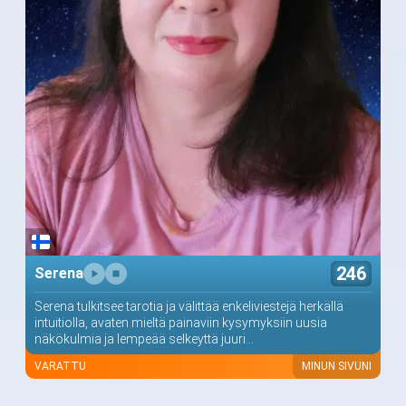
246
Serena
Serena tulkitsee tarotia ja välittää enkeliviestejä herkällä
intuitiolla, avaten mieltä painaviin kysymyksiin uusia
näkökulmia ja lempeää selkeyttä juuri...
VARATTU
MINUN SIVUNI