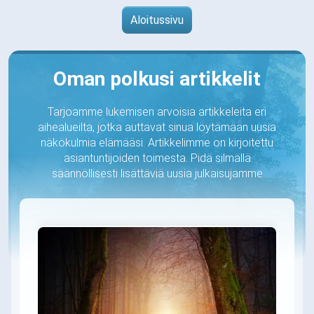
Aloitussivu
Oman polkusi artikkelit
Tarjoamme lukemisen arvoisia artikkeleita eri
aihealueilta, jotka auttavat sinua löytämään uusia
näkökulmia elämääsi. Artikkelimme on kirjoitettu
asiantuntijoiden toimesta. Pidä silmällä
säännöllisesti lisättäviä uusia julkaisujamme