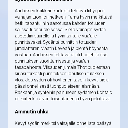
Anubiksen kaikkein kuuluisin tehtävä liittyi juuri
vainajan tuomion hetkeen. Tämä hyvin merkittävä
hetki tapahtui niin sanotussa kahden totuuden
salissa tuonpuoleisessa. Siellä vainajan sydän
asetettiin suurelle ja hyvin tarkalle vaa'alle
punnittavaksi. Sydäntä punnittiin totuuden
jumalattaren Maatin keveää ja pientä höyhentä
vastaan. Anubiksen tehtävänä oli huolehtia itse
punnituksen suorittamisesta ja vaa'an
tasapainosta. Viisauden jumala Thot puolestaan
kirjasi tarkasti punnituksen lopullisen tuloksen
ylös. Jos sydän oli höyhenen tavoin kevyt, sielu
pääsi onnellisesti tuonpuoleiseen elämään.
Raskaan ja synteihin painuneen sydämen kohtalo
oli kuitenkin aivan toisenlainen ja hyvin pelottava.
Ammutin uhka
Kevyt sydän merkitsi vainajalle onnellista pääsyä