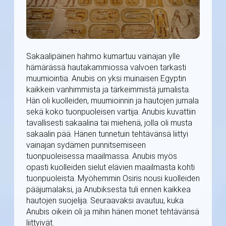
Sakaalipäinen hahmo kumartuu vainajan ylle
hämärässä hautakammiossa valvoen tarkasti
muumiointia. Anubis on yksi muinaisen Egyptin
kaikkein vanhimmista ja tärkeimmistä jumalista.
Hän oli kuolleiden, muumioinnin ja hautojen jumala
sekä koko tuonpuoleisen vartija. Anubis kuvattiin
tavallisesti sakaalina tai miehenä, jolla oli musta
sakaalin pää. Hänen tunnetuin tehtävänsä liittyi
vainajan sydämen punnitsemiseen
tuonpuoleisessa maailmassa. Anubis myös
opasti kuolleiden sielut elävien maailmasta kohti
tuonpuoleista. Myöhemmin Osiris nousi kuolleiden
pääjumalaksi, ja Anubiksesta tuli ennen kaikkea
hautojen suojelija. Seuraavaksi avautuu, kuka
Anubis oikein oli ja mihin hänen monet tehtävänsä
liittyivät.