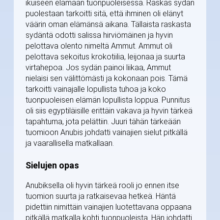
ikuiseen elämään tuonpuoleisessa. Raskas sydän
puolestaan tarkoitti sitä, että ihminen oli elänyt
väärin oman elämänsä aikana. Tällaista raskasta
sydäntä odotti salissa hirviömäinen ja hyvin
pelottava olento nimeltä Ammut. Ammut oli
pelottava sekoitus krokotiilia, leijonaa ja suurta
virtahepoa. Jos sydän painoi liikaa, Ammut
nielaisi sen välittömästi ja kokonaan pois. Tämä
tarkoitti vainajalle lopullista tuhoa ja koko
tuonpuoleisen elämän lopullista loppua. Punnitus
oli siis egyptiläisille erittäin vakava ja hyvin tärkeä
tapahtuma, jota pelättiin. Juuri tähän tärkeään
tuomioon Anubis johdatti vainajien sielut pitkällä
ja vaarallisella matkallaan.
Sielujen opas
Anubiksella oli hyvin tärkeä rooli jo ennen itse
tuomion suurta ja ratkaisevaa hetkeä. Häntä
pidettiin nimittäin vainajien luotettavana oppaana
pitkällä matkalla kohti tuonpuoleista. Hän johdatti