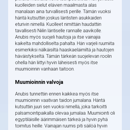
kuolleiden sielut elävien maailmasta alas
manalaan aina turvallisesti perille. Tämän vuoksi
häntä kutsuttiin joskus läntisten asukkaiden
eturivin nimellä. Kuolleet nimittäin haudattiin
tavallisesti Niilin läntiselle rannalle aavikolle.
Anubis myös suojeli hautoja ja itse vainajia
kaikelta mahdolliselta pahalta. Hän varjeli ruumiita
esimerkiksi nälkäisiltä haaskaeläimiltä ja hautojen
häväistykseltä. Tämän tärkeän suojelevan roolin
ohella hän liittyi hyvin läheisesti myös itse
muumioinnin vanhaan taitoon.
Muumioinnin valvoja
Anubis tunnettiin ennen kaikkea myös itse
muumioinnin vaativan taidon jumalana. Häntä
kutsuttiin juuri sen vuoksi nimellä, joka tarkoitti
palsamointipaikalla olevaa jumalaa. Muumiointi oli
egyptiläisille äärimmäisen tärkeä ja hyvin pyhä
toimitus heille. Vainajan ruumis piti säilöä hyvin