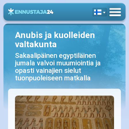
Anubis ja kuolleiden
valtakunta
Sakaalipäinen egyptiläinen
jumala valvoi muumiointia ja
opasti vainajien sielut
tuonpuoleiseen matkalla