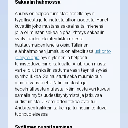
Sakaalin hahmossa
Anubis on helppo tunnistaa hänelle hyvin
tyypillisestä ja tunnetusta ulkomuodosta. Hänet
kuvattiin joko mustana sakaalina tai miehenä,
jolla oli mustan sakaalin pää. Yhteys sakaaliin
syntyi näiden eläinten liikkumisesta
hautausmaiden lähellä öisin. Tällainen
eläinhahmoinen jumaluus on aihepiirissä
uskonto
ja mytologia
hyvin yleinen ja helposti
tunnistettava piirre kaikkialla. Anubiksen musta
väri ei ollut mikään sattuma vaan täynnä syvää
symboliikkaa. Se muistutti sekä muumioidun
ruumiin väristä että Niilin mustasta ja
hedelmällisestä mullasta. Näin musta väri kuvasi
samalla myös uudestisyntymistä ja jatkuvaa
uudistumista. Ulkomuodon takaa avautuu
Anubiksen kaikkein tärkein ja tunnetuin tehtävä
tuonpuoleisessa.
Sydämen punnitseminen