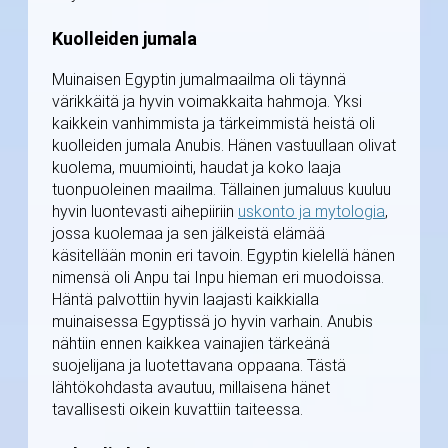
Kuolleiden jumala
Muinaisen Egyptin jumalmaailma oli täynnä
värikkäitä ja hyvin voimakkaita hahmoja. Yksi
kaikkein vanhimmista ja tärkeimmistä heistä oli
kuolleiden jumala Anubis. Hänen vastuullaan olivat
kuolema, muumiointi, haudat ja koko laaja
tuonpuoleinen maailma. Tällainen jumaluus kuuluu
hyvin luontevasti aihepiiriin
uskonto ja mytologia
,
jossa kuolemaa ja sen jälkeistä elämää
käsitellään monin eri tavoin. Egyptin kielellä hänen
nimensä oli Anpu tai Inpu hieman eri muodoissa.
Häntä palvottiin hyvin laajasti kaikkialla
muinaisessa Egyptissä jo hyvin varhain. Anubis
nähtiin ennen kaikkea vainajien tärkeänä
suojelijana ja luotettavana oppaana. Tästä
lähtökohdasta avautuu, millaisena hänet
tavallisesti oikein kuvattiin taiteessa.