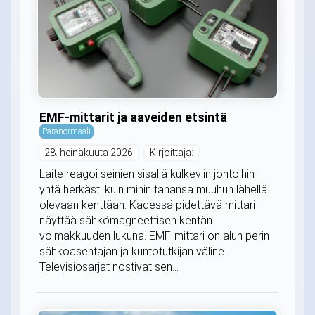
EMF-mittarit ja aaveiden etsintä
Paranormaali
28. heinäkuuta 2026
Kirjoittaja:
Laite reagoi seinien sisällä kulkeviin johtoihin
yhtä herkästi kuin mihin tahansa muuhun lähellä
olevaan kenttään. Kädessä pidettävä mittari
näyttää sähkömagneettisen kentän
voimakkuuden lukuna. EMF-mittari on alun perin
sähköasentajan ja kuntotutkijan väline.
Televisiosarjat nostivat sen...