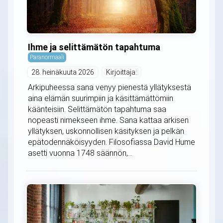
Ihme ja selittämätön tapahtuma
Paranormaali
28. heinäkuuta 2026
Kirjoittaja:
Arkipuheessa sana venyy pienestä yllätyksestä
aina elämän suurimpiin ja käsittämättömiin
käänteisiin. Selittämätön tapahtuma saa
nopeasti nimekseen ihme. Sana kattaa arkisen
yllätyksen, uskonnollisen käsityksen ja pelkän
epätodennäköisyyden. Filosofiassa David Hume
asetti vuonna 1748 säännön,...