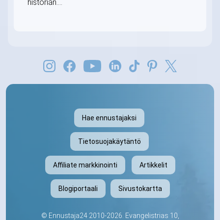
historian....
Hae ennustajaksi
Tietosuojakäytäntö
Affiliate markkinointi
Artikkelit
Blogiportaali
Sivustokartta
©
Ennustaja24
2010-2026. Evangelistrias 10,