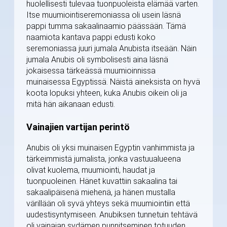
huolellisesti tulevaa tuonpuoleista elämää varten.
Itse muumiointiseremoniassa oli usein läsnä
pappi tumma sakaalinaamio päässään. Tämä
naamiota kantava pappi edusti koko
seremoniassa juuri jumala Anubista itseään. Näin
jumala Anubis oli symbolisesti aina läsnä
jokaisessa tärkeässä muumioinnissa
muinaisessa Egyptissä. Näistä aineksista on hyvä
koota lopuksi yhteen, kuka Anubis oikein oli ja
mitä hän aikanaan edusti.
Vainajien vartijan perintö
Anubis oli yksi muinaisen Egyptin vanhimmista ja
tärkeimmistä jumalista, jonka vastuualueena
olivat kuolema, muumiointi, haudat ja
tuonpuoleinen. Hänet kuvattiin sakaalina tai
sakaalipäisenä miehenä, ja hänen mustalla
värillään oli syvä yhteys sekä muumiointiin että
uudestisyntymiseen. Anubiksen tunnetuin tehtävä
oli vainajan sydämen punnitseminen totuuden