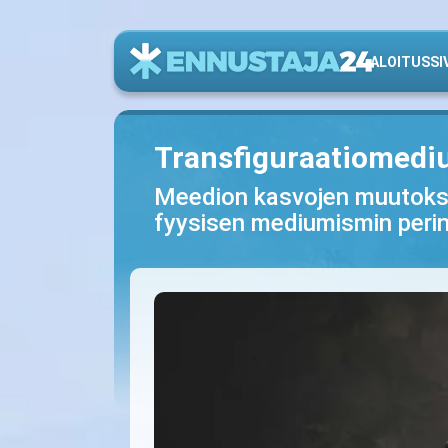
ALOITUSSI
Transfiguraatiomediu
Meedion kasvojen muutokse
fyysisen mediumismin peri