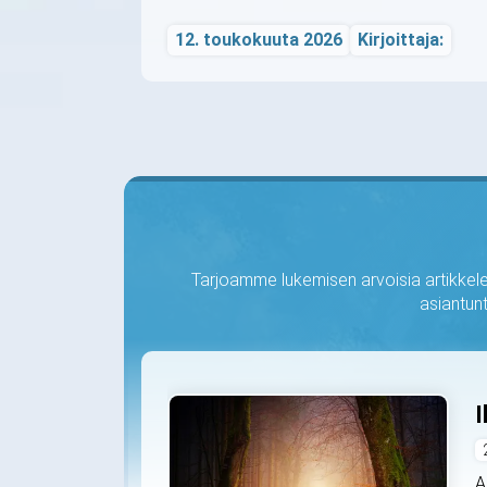
12. toukokuuta 2026
Kirjoittaja:
Tarjoamme lukemisen arvoisia artikkelei
asiantunt
I
A