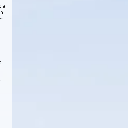
pia
en
n.
an
k-
er
n