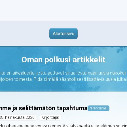
Aloitussivu
Oman polkusi artikkelit
ta eri aihealueilta, jotka auttavat sinua löytämään uusia näkökulm
ijoiden toimesta. Pidä silmällä säännöllisesti lisättäviä uusia jul
hme ja selittämätön tapahtuma
Paranormaali
28. heinäkuuta 2026
Kirjoittaja:
rkipuheessa sana venyy pienestä yllätyksestä aina elämän suurimp