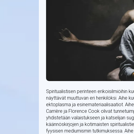
Spiritualistisen perinteen erikoisilmiöihin
näyttävät muuttuvan eri henkilöksi. Aihe k
ektoplasma ja esinemateriaalisaatiot. Aihe 
Carrière ja Florence Cook olivat tunnetui
yhdistetään valaistukseen ja katselijan s
käännöskirjojen ja kotimaisten spiritualisti
fyysisen mediumismin tutkimuksessa. Aihe 