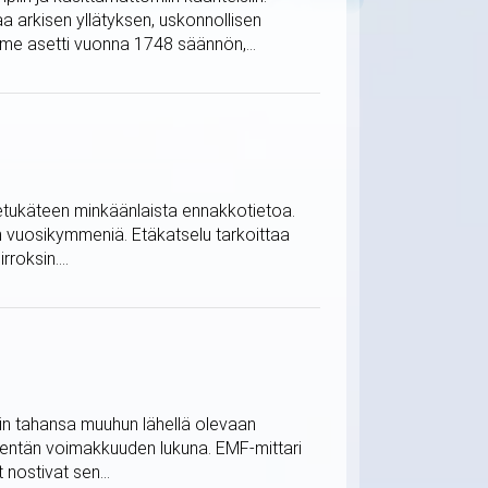
 arkisen yllätyksen, uskonnollisen
me asetti vuonna 1748 säännön,...
ä etukäteen minkäänlaista ennakkotietoa.
in vuosikymmeniä. Etäkatselu tarkoittaa
roksin....
mihin tahansa muuhun lähellä olevaan
kentän voimakkuuden lukuna. EMF-mittari
 nostivat sen...