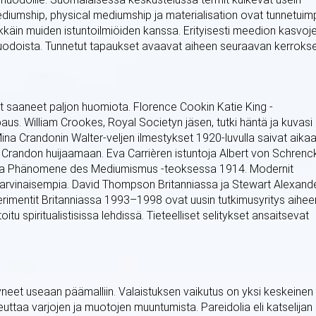
ediumship, physical mediumship ja materialisation ovat tunnetuim
ekkäin muiden istuntoilmiöiden kanssa. Erityisesti meedion kasvoj
uodoista. Tunnetut tapaukset avaavat aiheen seuraavan kerrokse
t saaneet paljon huomiota. Florence Cookin Katie King -
us. William Crookes, Royal Societyn jäsen, tutki häntä ja kuvasi
ina Crandonin Walter-veljen ilmestykset 1920-luvulla saivat aika
ti Crandon huijaamaan. Eva Carrièren istuntoja Albert von Schrenc
oksia Phänomene des Mediumismus -teoksessa 1914. Modernit
harvinaisempia. David Thompson Britanniassa ja Stewart Alexand
erimentit Britanniassa 1993–1998 ovat uusin tutkimusyritys aihee
u spiritualistisissa lehdissä. Tieteelliset selitykset ansaitsevat
ttyneet useaan päämalliin. Valaistuksen vaikutus on yksi keskeinen
uttaa varjojen ja muotojen muuntumista. Pareidolia eli katselijan