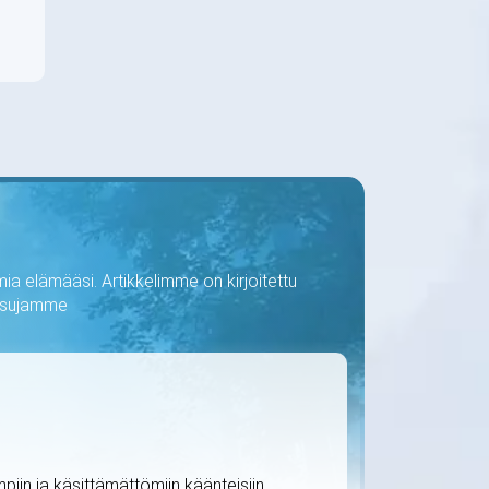
ia elämääsi. Artikkelimme on kirjoitettu
kaisujamme
iin ja käsittämättömiin käänteisiin.