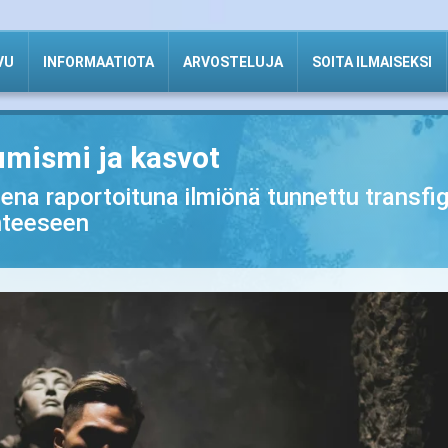
VU
INFORMAATIOTA
ARVOSTELUJA
SOITA ILMAISEKSI
mismi ja kasvot
na raportoituna ilmiönä tunnettu transfi
nteeseen