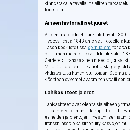
kiinnostavalla tavalla. Asiallinen tarkastel
toisistaan.
Aiheen historialliset juuret
Aiheen historialliset juuret ulottuvat 1800-l
Hydesvillessä 1848 antoivat liikkeelle alk
Tässä keskustelussa
spiritualismi
tarjoaa k
brittiläinen meedio, joka tuli kuuluisaksi 1
Carrière oli ranskalainen meedio, jonka is
Mina Crandon eli niin sanottu Margery oli 
yhdistys tutki hänen istuntojaan. Suomala
Käsitteen syvempi avaaminen vaatii sen ero
Lähikäsitteet ja erot
Lähikäsitteet ovat olennaisia aiheen ymmä
jossa meedion ruumiista raportoitiin tuleva
esineiden ja olentojen ilmestymisen istu
transsitilassa eikä siihen liity kasvojen m
kattokäsitteenä fyysisen mediumismin eri 