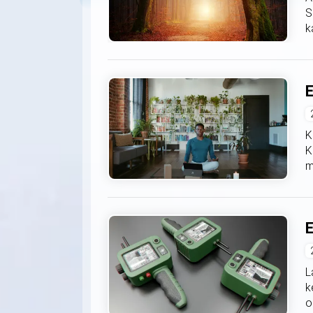
S
k
E
K
K
m
E
L
k
o