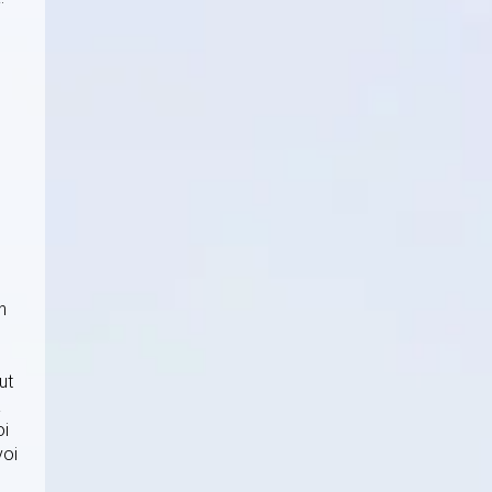
n
ut
ä
oi
voi