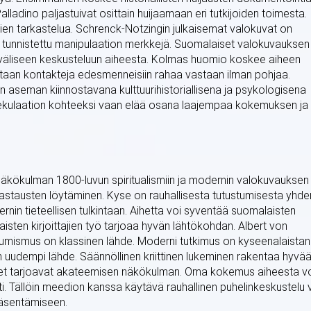
ladino paljastuivat osittain huijaamaan eri tutkijoiden toimesta.
n tarkastelua. Schrenck-Notzingin julkaisemat valokuvat on
on tunnistettu manipulaation merkkejä. Suomalaiset valokuvauksen
ainväliseen keskusteluun aiheesta. Kolmas huomio koskee aiheen
ataan kontakteja edesmenneisiin rahaa vastaan ilman pohjaa.
heen aseman kiinnostavana kulttuurihistoriallisena ja psykologisena
 spekulaation kohteeksi vaan elää osana laajempaa kokemuksen ja
näkökulman 1800-luvun spiritualismiin ja modernin valokuvauksen
vastausten löytäminen. Kyse on rauhallisesta tutustumisesta yhde
ernin tieteellisen tulkintaan. Aihetta voi syventää suomalaisten
aisten kirjoittajien työ tarjoaa hyvän lähtökohdan. Albert von
ismus on klassinen lähde. Moderni tutkimus on kyseenalaistan
n uudempi lähde. Säännöllinen kriittinen lukeminen rakentaa hyvä
set tarjoavat akateemisen näkökulman. Oma kokemus aiheesta v
ti. Tällöin meedion kanssa käytävä rauhallinen puhelinkeskustelu 
äsentämiseen.