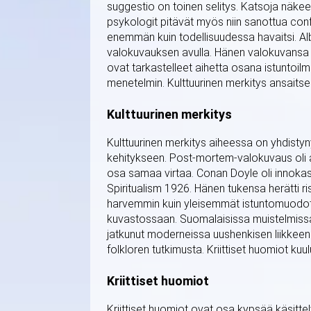
suggestio on toinen selitys. Katsoja näke
psykologit pitävät myös niin sanottua co
enemmän kuin todellisuudessa havaitsi. A
valokuvauksen avulla. Hänen valokuvansa o
ovat tarkastelleet aihetta osana istuntoilmi
menetelmin. Kulttuurinen merkitys ansaitse
Kulttuurinen merkitys
Kulttuurinen merkitys aiheessa on yhdisty
kehitykseen. Post-mortem-valokuvaus oli ai
osa samaa virtaa. Conan Doyle oli innokas s
Spiritualism 1926. Hänen tukensa herätti ris
harvemmin kuin yleisemmät istuntomuodot.
kuvastossaan. Suomalaisissa muistelmissa 
jatkunut moderneissa uushenkisen liikkeen p
folkloren tutkimusta. Kriittiset huomiot ku
Kriittiset huomiot
Kriittiset huomiot ovat osa kypsää käsitte