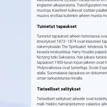
englannin alkuperäisinä. Transfiguration m
muotoja. Käsitteet kulkevat osittain pääll
muutos erottaa kuitenkin aiheen muista m
Tunnetut tapaukset
Tunnetut tapaukset aiheen historiassa ova
ilmestykset 1873–1874 ovat klassinen tapa
näkemyksiään The Spiritualist -lehdessä. M
kiivasta keskustelua. Harry Houdini paljas
Notzing tutki Saksassa. Hän julkaisi tul
tapaukset 1900-luvun lopun jälkeen ovat 
Yhdysvalloissa ovat tunnettuja. Scole Exp
alalla. Suomalaisia tapauksia on dokumentoit
oman tarkastelunsa rinnalla.
Tieteelliset selitykset
Tieteelliset selitykset aiheelle ovat keski
malli. Heikko hämäräistunnon valaistus aihe