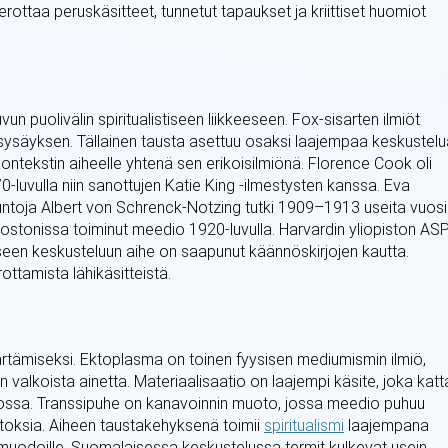
u erottaa peruskäsitteet, tunnetut tapaukset ja kriittiset huomiot
uvun puolivälin spiritualistiseen liikkeeseen. Fox-sisarten ilmiöt
usysäyksen. Tällainen tausta asettuu osaksi laajempaa keskustelu
ontekstin aiheelle yhtenä sen erikoisilmiönä. Florence Cook oli
870-luvulla niin sanottujen Katie King -ilmestysten kanssa. Eva
tuntoja Albert von Schrenck-Notzing tutki 1909–1913 useita vuosi
Bostonissa toiminut meedio 1920-luvulla. Harvardin yliopiston AS
iseen keskusteluun aihe on saapunut käännöskirjojen kautta.
ttamista lähikäsitteistä.
rtämiseksi. Ektoplasma on toinen fyysisen mediumismin ilmiö,
n valkoista ainetta. Materiaalisaatio on laajempi käsite, joka kat
nnossa. Transsipuhe on kanavoinnin muoto, jossa meedio puhuu
uutoksia. Aiheen taustakehyksenä toimii
spiritualismi
laajempana
muodoille. Suomalaisessa keskustelussa termit kulkevat usein