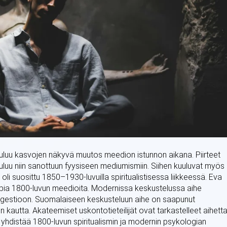
 kuuluu kasvojen näkyvä muutos meedion istunnon aikana. Piirteet
uuluu niin sanottuun fyysiseen mediumismiin. Siihen kuuluvat myös
oli suosittu 1850–1930-luvuilla spiritualistisessa liikkeessä. Eva
mpia 1800-luvun meedioita. Modernissa keskustelussa aihe
uggestioon. Suomalaiseen keskusteluun aihe on saapunut
en kautta. Akateemiset uskontotieteilijät ovat tarkastelleet aihett
yhdistää 1800-luvun spiritualismin ja modernin psykologian