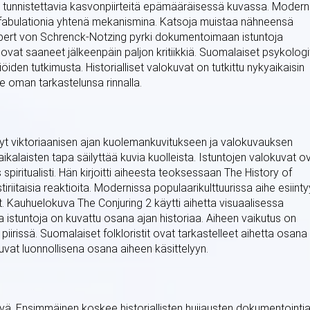
e tunnistettavia kasvonpiirteitä epämääräisessä kuvassa. Moderni
nfabulationia yhtenä mekanismina. Katsoja muistaa nähneensä
lbert von Schrenck-Notzing pyrki dokumentoimaan istuntoja
vat saaneet jälkeenpäin paljon kritiikkiä. Suomalaiset psykologi
öiden tutkimusta. Historialliset valokuvat on tutkittu nykyaikaisin
e oman tarkastelunsa rinnalla.
nyt viktoriaanisen ajan kuolemankuvitukseen ja valokuvauksen
kalaisten tapa säilyttää kuvia kuolleista. Istuntojen valokuvat o
piritualisti. Hän kirjoitti aiheesta teoksessaan The History of
tiriitaisia reaktioita. Modernissa populaarikulttuurissa aihe esiinty
 Kauhuelokuva The Conjuring 2 käytti aihetta visuaalisessa
istuntoja on kuvattu osana ajan historiaa. Aiheen vaikutus on
iirissä. Suomalaiset folkloristit ovat tarkastelleet aihetta osana
uluvat luonnollisena osana aiheen käsittelyyn.
lyä. Ensimmäinen koskee historiallisten huijausten dokumentointia