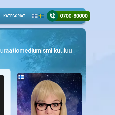
0700-80000
KATEGORIAT
guraatiomediumismi kuuluu