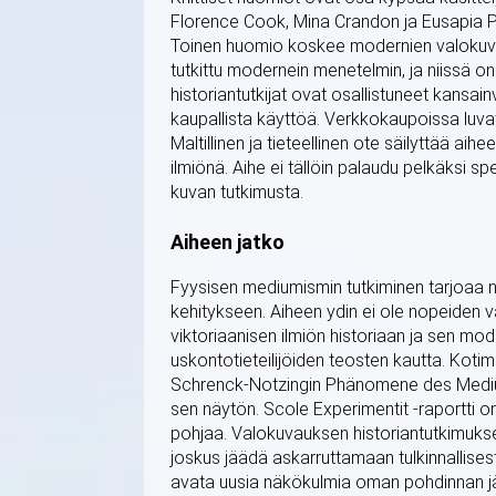
Florence Cook, Mina Crandon ja Eusapia Pal
Toinen huomio koskee modernien valokuvie
tutkittu modernein menetelmin, ja niissä 
historiantutkijat ovat osallistuneet kans
kaupallista käyttöä. Verkkokaupoissa luv
Maltillinen ja tieteellinen ote säilyttää ai
ilmiönä. Aihe ei tällöin palaudu pelkäksi
kuvan tutkimusta.
Aiheen jatko
Fyysisen mediumismin tutkiminen tarjoaa 
kehitykseen. Aiheen ydin ei ole nopeiden 
viktoriaanisen ilmiön historiaan ja sen mod
uskontotieteilijöiden teosten kautta. Kotim
Schrenck-Notzingin Phänomene des Medium
sen näytön. Scole Experimentit -raportti o
pohjaa. Valokuvauksen historiantutkimuk
joskus jäädä askarruttamaan tulkinnallises
avata uusia näkökulmia oman pohdinnan j