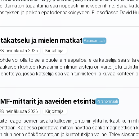
elittämätön tapahtuma saa nopeasti nimekseen ihme. Sana kattaa
äsityksen ja pelkän epätodennäköisyyden. Filosofiassa David Hu
täkatselu ja mielen matkat
Paranormaali
28. heinäkuuta 2026
Kirjoittaja:
ohde voi olla toisella puolella maapalloa, eikä katselija saa siit
aukaisen kohteen kuvaaminen ilman aisteja on väite, jota tutkitti
enettelyä, jossa katselija saa vain tunnisteen ja kuvaa kohteen piir
MF-mittarit ja aaveiden etsintä
Paranormaali
28. heinäkuuta 2026
Kirjoittaja:
aite reagoi seinien sisällä kulkeviin johtoihin yhtä herkästi kuin 
enttään. Kädessä pidettävä mittari näyttää sähkömagneettisen 
n alun perin sähköasentajan ja kuntotutkijan väline. Televisiosarjat