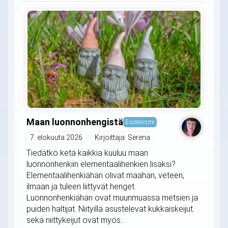
Maan luonnonhengistä
Esoterismi
7. elokuuta 2026
Kirjoittaja: Serena
Tiedätkö ketä kaikkia kuuluu maan
luonnonhenkiin elementaalihenkien lisäksi?
Elementaalihenkiähän olivat maahan, veteen,
ilmaan ja tuleen liittyvät henget.
Luonnonhenkiähän ovat muunmuassa metsien ja
puiden haltijat. Niityillä asustelevat kukkaiskeijut
sekä niittykeijut ovat myös...