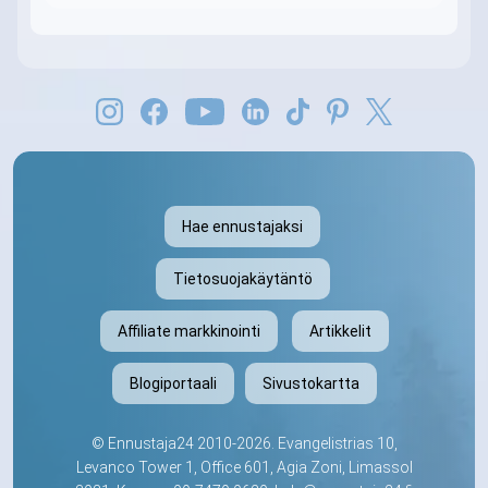
Hae ennustajaksi
Tietosuojakäytäntö
Affiliate markkinointi
Artikkelit
Blogiportaali
Sivustokartta
©
Ennustaja24
2010-2026. Evangelistrias 10,
Levanco Tower 1, Office 601, Agia Zoni, Limassol