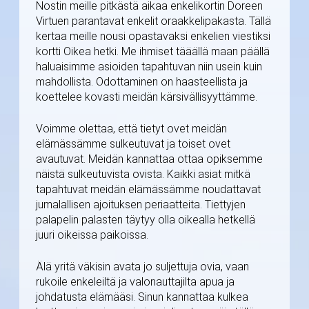
Nostin meille pitkästä aikaa enkelikortin Doreen
Virtuen parantavat enkelit oraakkelipakasta. Tällä
kertaa meille nousi opastavaksi enkelien viestiksi
kortti Oikea hetki. Me ihmiset tääällä maan päällä
haluaisimme asioiden tapahtuvan niin usein kuin
mahdollista. Odottaminen on haasteellista ja
koettelee kovasti meidän kärsivällisyyttämme.
Voimme olettaa, että tietyt ovet meidän
elämässämme sulkeutuvat ja toiset ovet
avautuvat. Meidän kannattaa ottaa opiksemme
näistä sulkeutuvista ovista. Kaikki asiat mitkä
tapahtuvat meidän elämässämme noudattavat
jumalallisen ajoituksen periaatteita. Tiettyjen
palapelin palasten täytyy olla oikealla hetkellä
juuri oikeissa paikoissa.
Älä yritä väkisin avata jo suljettuja ovia, vaan
rukoile enkeleiltä ja valonauttajilta apua ja
johdatusta elämääsi. Sinun kannattaa kulkea