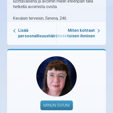
luottavaisena ja avoimin mielin eteenpäin tällä
hetkellä avoimista ovista.
Keväisin terveisin, Serena, 246.
Lisää
Miten kohtaat
persoonallisuushäiriöistä
toisen ihmisen
MINUN SIVUNI