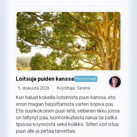
Loitsuja puiden kanssa
Paranormaali
5. elokuuta 2026
Kirjoittaja: Serena
Kun haluat kokeilla loitsimista puun kanssa, etsi
ensin magian harjoittamista varten sopiva puu.
Etsi suurikokoinen puun lehti, sellainen tikku jossa
on hiiltynyt pää, luonnonkuituista narua tai pätkä
tipuvaa köynnöstä sekä kolikko. Sitten voit istua
puun alle ja piirtää tarvettasi...