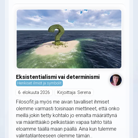
Eksistentialismi vai determinismi
Henkiset ilmiöt ja symbolit
6. elokuuta 2026
Kirjoittaja: Serena
Filosofit ja myös me aivan tavalliset ihmiset
olemme varmasti toisinaan miettineet, että onko
meillä jokin tietty kohtalo jo ennalta määrättynä
vai määrittääkö pelkästään vapaa tahto tätä
eloamme täällä maan päällä. Aina kun tulemme
valintatilanteeseen olemme tämän...