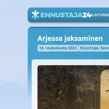
ALOITUSSI
Arjessa jaksaminen
16. toukokuuta 2023
Kirjoittaja: Ser