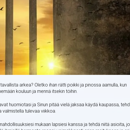
tavallista arkea? Oletko ihan rätti poikki ja pinossa aamulla, kun
enemään kouluun ja mennä itsekin töihin.
uavat huomiotasi ja Sinun pitää vielä jaksaa käydä kaupassa, teh
a valmistella tulevaa viikkoa.
mahdollisuuksiesi mukaan lapsiesi kanssa ja tehdä niitä asioita, jo