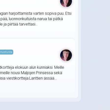
agian harjoittamista varten sopiva puu. Etsi
t pää, luonnonkuituista narua tai pätkä
ja piirtää tarvettasi...
nustusta
tkortteja elokuun alun kunniaksi. Meille
 meille nousi Maljojen Prinsessa sekä
ia viestikortteja.Lanttien ässää...