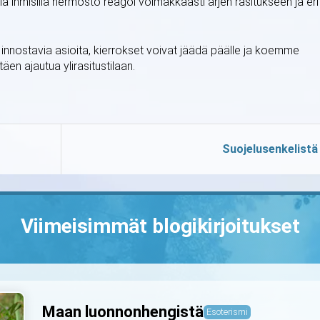
killä ihmisillä hermosto reagoi voimakkaasti arjen rasitukseen ja eri
innostavia asioita, kierrokset voivat jäädä päälle ja koemme
äen ajautua ylirasitustilaan.
Suojelusenkelistä
Viimeisimmät blogikirjoitukset
Maan luonnonhengistä
Esoterismi