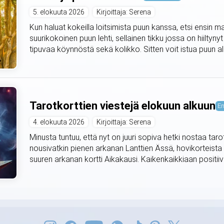
5. elokuuta 2026
Kirjoittaja: Serena
Kun haluat kokeilla loitsimista puun kanssa, etsi ensin m
suurikokoinen puun lehti, sellainen tikku jossa on hiiltyny
tipuvaa köynnöstä sekä kolikko. Sitten voit istua puun alle 
Tarotkorttien viestejä elokuun alkuun
En
4. elokuuta 2026
Kirjoittaja: Serena
Minusta tuntuu, että nyt on juuri sopiva hetki nostaa taro
nousivatkin pienen arkanan Lanttien Ässä, hovikorteista
suuren arkanan kortti Aikakausi. Kaikenkaikkiaan positiivis