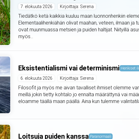
7. elokuuta 2026
Kirjoittaja: Serena
Tiedätkö ketä kaikkia kuuluu maan luonnonhenkiin elemen
Elementaalihenkiähän olivat maahan, veteen, ilmaan ja t
ovat muunmuassa metsien ja puiden haltijat. Niityillä asus
myös...
Eksistentialismi vai determinismi
Henkiset il
6. elokuuta 2026
Kirjoittaja: Serena
Filosofit ja myös me aivan tavalliset ihmiset olemme var
meillä jokin tietty kohtalo jo ennalta määrättynä vai mä
eloamme täällä maan päällä. Aina kun tulemme valintat
Loitsuja puiden kanssa
Paranormaali