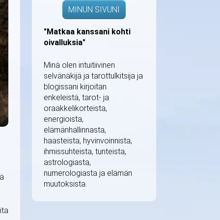
MINUN SIVUNI
"Matkaa kanssani kohti
oivalluksia"
Minä olen intuitiivinen
selvänäkijä ja tarottulkitsija ja
blogissani kirjoitan
enkeleistä, tarot- ja
oraakkelikorteista,
energioista,
elämänhallinnasta,
haasteista, hyvinvoinnista,
ihmissuhteista, tunteista,
astrologiasta,
numerologiasta ja elämän
dä
muutoksista.
ita