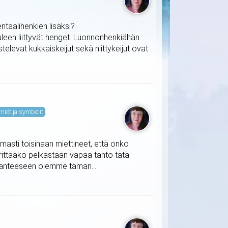
taalihenkien lisäksi?
uleen liittyvät henget. Luonnonhenkiähän
televat kukkaiskeijut sekä niittykeijut ovat
miöt ja symbolit
masti toisinaan miettineet, että onko
ärittääkö pelkästään vapaa tahto tätä
ilanteeseen olemme tämän...