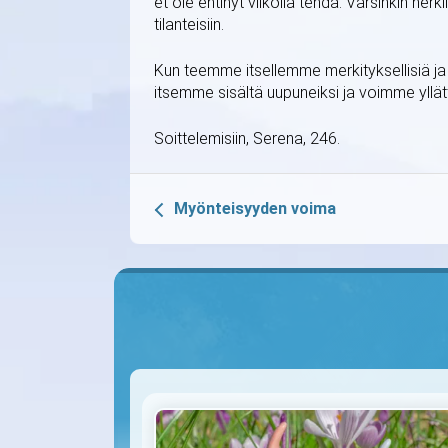
et ole ehtinyt viikolla tehdä. Varsinkin her
tilanteisiin.
Kun teemme itsellemme merkityksellisiä ja 
itsemme sisältä uupuneiksi ja voimme yllätt
Soittelemisiin, Serena, 246.
Myönteisyyden voima