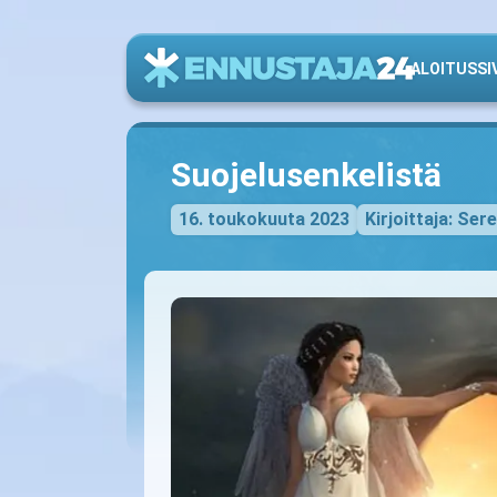
ALOITUSSI
Suojelusenkelistä
16. toukokuuta 2023
Kirjoittaja: Ser