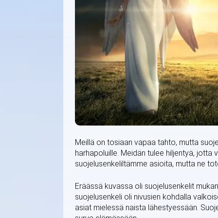
Meillä on tosiaan vapaa tahto, mutta su
harhapoluille. Meidän tulee hiljentyä, jo
suojelusenkeliltämme asioita, mutta ne t
Eräässä kuvassa oli suojelusenkelit mukana k
suojelusenkeli oli nivusien kohdalla valkois
asiat mielessä naista lähestyessään. Suoje