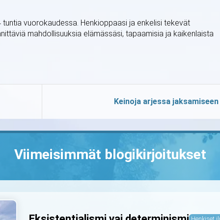
24 tuntia vuorokaudessa. Henkioppaasi ja enkelisi tekevät
nnittäviä mahdollisuuksia elämässäsi, tapaamisia ja kaikenlaista
Keinoja arjessa jaksamiseen
Viimeisimmät blogikirjoitukset
Eksistentialismi vai determinismi
Henkiset il