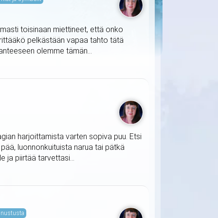
masti toisinaan miettineet, että onko
ärittääkö pelkästään vapaa tahto tätä
ilanteeseen olemme tämän...
agian harjoittamista varten sopiva puu. Etsi
t pää, luonnonkuituista narua tai pätkä
ja piirtää tarvettasi...
nustusta