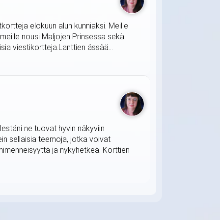
tkortteja elokuun alun kunniaksi. Meille
 meille nousi Maljojen Prinsessa sekä
ia viestikortteja.Lanttien ässää...
lestäni ne tuovat hyvin näkyviin
in sellaisia teemoja, jotka voivat
himenneisyyttä ja nykyhetkeä. Korttien