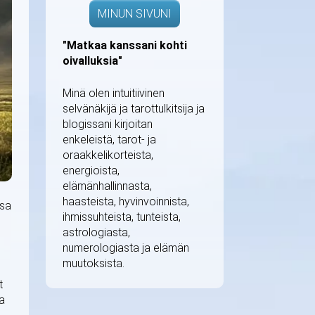
MINUN SIVUNI
"Matkaa kanssani kohti
oivalluksia"
Minä olen intuitiivinen
selvänäkijä ja tarottulkitsija ja
blogissani kirjoitan
enkeleistä, tarot- ja
oraakkelikorteista,
energioista,
elämänhallinnasta,
haasteista, hyvinvoinnista,
ssa
ihmissuhteista, tunteista,
astrologiasta,
numerologiasta ja elämän
muutoksista.
t
a