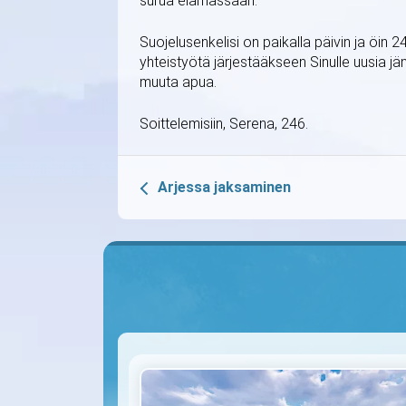
surua elämässään.
Suojelusenkelisi on paikalla päivin ja öin 
yhteistyötä järjestääkseen Sinulle uusia jä
muuta apua.
Soittelemisiin, Serena, 246.
Arjessa jaksaminen