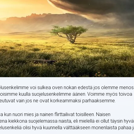
ojelusenkelimme voi sulkea oven nokan edestä jos olemme meno
tta voisimme kuulla suojelusenkelimme äänen. Voimme myös toivoa
oteutuvat vain jos ne ovat korkeammaksi parhaaksemme.
un nuori mies ja nainen flirttailivat toisilleen. Naisen
ena kiekkona suojelemassa naista, eli mielellä ei ollut täysin hyvä
lusenkeliä olisi hyvä kuunnella välttääkseen monenlaista pahaa j