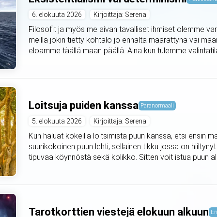
6. elokuuta 2026
Kirjoittaja: Serena
Filosofit ja myös me aivan tavalliset ihmiset olemme var
meillä jokin tietty kohtalo jo ennalta määrättynä vai mä
eloamme täällä maan päällä. Aina kun tulemme valintat
Loitsuja puiden kanssa
Paranormaali
5. elokuuta 2026
Kirjoittaja: Serena
Kun haluat kokeilla loitsimista puun kanssa, etsi ensin m
suurikokoinen puun lehti, sellainen tikku jossa on hiiltyny
tipuvaa köynnöstä sekä kolikko. Sitten voit istua puun alle 
Tarotkorttien viestejä elokuun alkuun
En