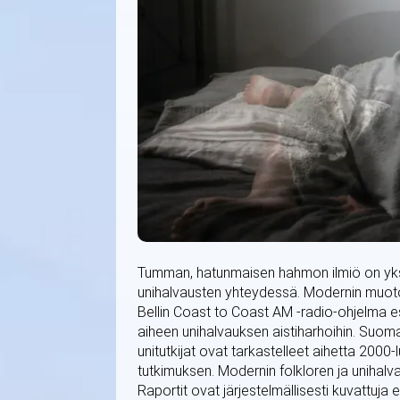
Tumman, hatunmaisen hahmon ilmiö on yksi 
unihalvausten yhteydessä. Modernin muoton
Bellin Coast to Coast AM -radio-ohjelma esit
aiheen unihalvauksen aistiharhoihin. Suoma
unitutkijat ovat tarkastelleet aihetta 2000-l
tutkimuksen. Modernin folkloren ja unihal
Raportit ovat järjestelmällisesti kuvattuja 