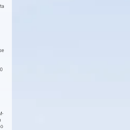
ta
se
o
30
M-
n
iö