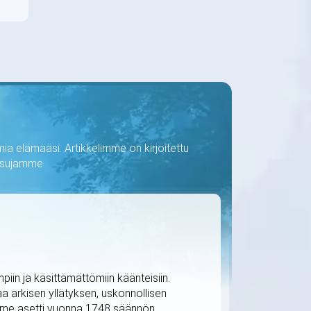
ia elämääsi. Artikkelimme on kirjoitettu
kaisujamme
iin ja käsittämättömiin käänteisiin.
 arkisen yllätyksen, uskonnollisen
me asetti vuonna 1748 säännön,...