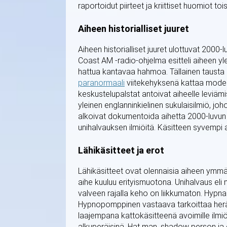
raportoidut piirteet ja kriittiset huomiot toi
Aiheen historialliset juuret
Aiheen historialliset juuret ulottuvat 2000-
Coast AM -radio-ohjelma esitteli aiheen yle
hattua kantavaa hahmoa. Tällainen tausta
paranormaali
viitekehyksenä kattaa moderni
keskustelupalstat antoivat aiheelle leviäm
yleinen englanninkielinen sukulaisilmiö, jo
alkoivat dokumentoida aihetta 2000-luvun p
unihalvauksen ilmiöitä. Käsitteen syvempi a
Lähikäsitteet ja erot
Lähikäsitteet ovat olennaisia aiheen ymmä
aihe kuuluu erityismuotona. Unihalvaus eli n
valveen rajalla keho on liikkumaton. Hypna
Hypnopomppinen vastaava tarkoittaa herä
laajempana kattokäsitteenä avoimille ilmiö
alkuperäisinä. Hat man, shadow person ja o