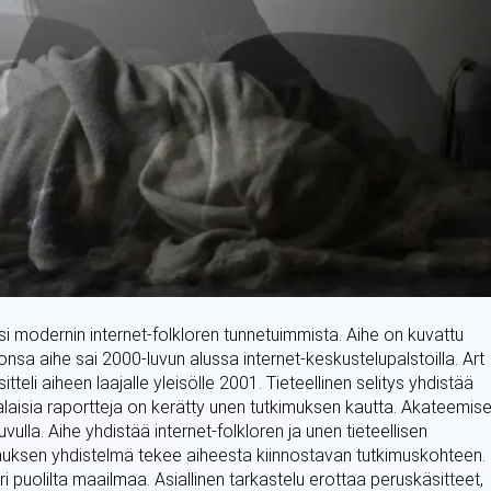
modernin internet-folkloren tunnetuimmista. Aihe on kuvattu
sa aihe sai 2000-luvun alussa internet-keskustelupalstoilla. Art
teli aiheen laajalle yleisölle 2001. Tieteellinen selitys yhdistää
laisia raportteja on kerätty unen tutkimuksen kautta. Akateemise
uvulla. Aihe yhdistää internet-folkloren ja unen tieteellisen
vauksen yhdistelmä tekee aiheesta kiinnostavan tutkimuskohteen.
eri puolilta maailmaa. Asiallinen tarkastelu erottaa peruskäsitteet,