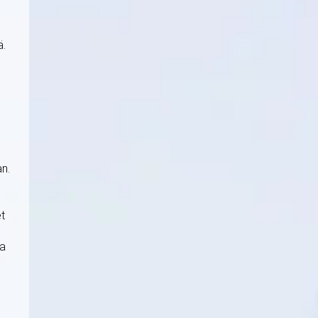
ä.
n.
t
ma