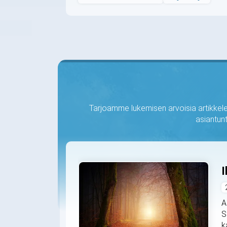
Tarjoamme lukemisen arvoisia artikkelei
asiantunt
I
A
S
k