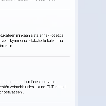
ä etukäteen minkäänlaista ennakkotietoa.
in vuosikymmeniä. Etäkatselu tarkoittaa
roksin....
mihin tahansa muuhun lähellä olevaan
kentän voimakkuuden lukuna. EMF-mittari
 nostivat sen...