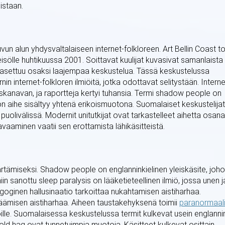
sistaan.
luvun alun yhdysvaltalaiseen internet-folkloreen. Art Bellin Coast t
isölle huhtikuussa 2001. Soittavat kuulijat kuvasivat samanlaista
 asettuu osaksi laajempaa keskustelua. Tässä keskustelussa
n internet-folkloren ilmiöitä, jotka odottavat selitystään. Interne
iskanavan, ja raportteja kertyi tuhansia. Termi shadow people on
hon aihe sisältyy yhtenä erikoismuotona. Suomalaiset keskustelijat
uolivälissä. Modernit unitutkijat ovat tarkastelleet aihetta osana
vaaminen vaatii sen erottamista lähikäsitteistä.
rtämiseksi. Shadow people on englanninkielinen yleiskäsite, joh
iin sanottu sleep paralysis on lääketieteellinen ilmiö, jossa unen j
goginen hallusinaatio tarkoittaa nukahtamisen aistiharhaa.
ämisen aistiharhaa. Aiheen taustakehyksenä toimii
paranormaal
ille. Suomalaisessa keskustelussa termit kulkevat usein englanni
ld hag ovat tunnetuimpia muotoja. Käsitteet kulkevat osittain