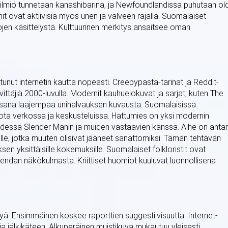
ilmiö tunnetaan kanashibarina, ja Newfoundlandissa puhutaan ol
 ovat aktiivisia myös unen ja valveen rajalla. Suomalaiset
ojen käsittelystä. Kulttuurinen merkitys ansaitsee oman
nut internetin kautta nopeasti. Creepypasta-tarinat ja Reddit-
vittäjiä 2000-luvulla. Modernit kauhuelokuvat ja sarjat, kuten The
 osana laajempaa unihalvauksen kuvausta. Suomalaisissa
ota verkossa ja keskusteluissa. Hattumies on yksi modernin
hdessä Slender Manin ja muiden vastaavien kanssa. Aihe on anta
lle, jotka muuten olisivat jääneet sanattomiksi. Tämän tehtävän
sen yksittäisille kokemuksille. Suomalaiset folkloristit ovat
gendan näkökulmasta. Kriittiset huomiot kuuluvat luonnollisena
lyä. Ensimmäinen koskee raporttien suggestiivisuutta. Internet-
 jälkikäteen. Alkuperäinen muistikuva mukautuu yleisesti