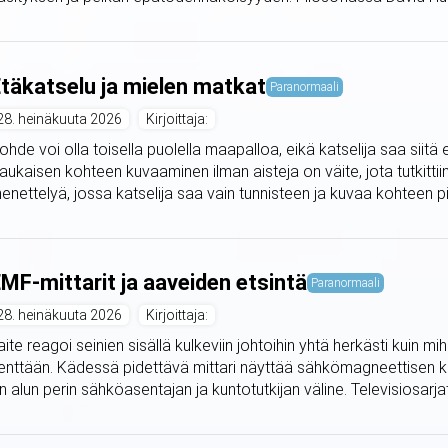
täkatselu ja mielen matkat
Paranormaali
28. heinäkuuta 2026
Kirjoittaja:
ohde voi olla toisella puolella maapalloa, eikä katselija saa siit
aukaisen kohteen kuvaaminen ilman aisteja on väite, jota tutkitti
enettelyä, jossa katselija saa vain tunnisteen ja kuvaa kohteen piir
MF-mittarit ja aaveiden etsintä
Paranormaali
28. heinäkuuta 2026
Kirjoittaja:
aite reagoi seinien sisällä kulkeviin johtoihin yhtä herkästi kuin 
enttään. Kädessä pidettävä mittari näyttää sähkömagneettisen 
n alun perin sähköasentajan ja kuntotutkijan väline. Televisiosarjat