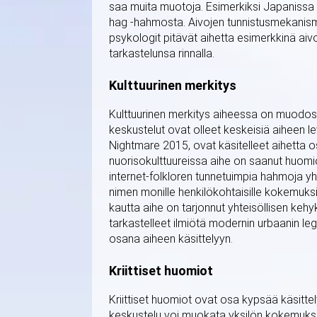
saa muita muotoja. Esimerkiksi Japanissa 
hag -hahmosta. Aivojen tunnistusmekanismit
psykologit pitävät aihetta esimerkkinä aiv
tarkastelunsa rinnalla.
Kulttuurinen merkitys
Kulttuurinen merkitys aiheessa on muodostu
keskustelut ovat olleet keskeisiä aiheen le
Nightmare 2015, ovat käsitelleet aihetta
nuorisokulttuureissa aihe on saanut huomi
internet-folkloren tunnetuimpia hahmoja y
nimen monille henkilökohtaisille kokemuksi
kautta aihe on tarjonnut yhteisöllisen kehyk
tarkastelleet ilmiötä modernin urbaanin le
osana aiheen käsittelyyn.
Kriittiset huomiot
Kriittiset huomiot ovat osa kypsää käsitte
keskustelu voi muokata yksilön kokemuksia