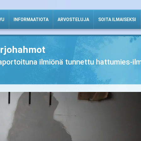
VU
INFORMAATIOTA
ARVOSTELUJA
SOITA ILMAISEKSI
arjohahmot
raportoituna ilmiönä tunnettu hattumies-i