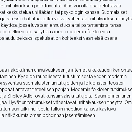
 unihalvauksen pelottavuutta. Aihe voi olla osa pelottavaa
at keskustelua unilääkärin tai psykologin kanssa. Suomalaiset
 ja stressin hallintaa, jotka voivat vähentää unihalvauksen tiheytt
käyttöä, jossa luvataan ennustuksia tai parantamista rahaa
ja tieteellinen ote säilyttää aiheen modernin folkloren ja
n palaudu pelkäksi spekulaation kohteeksi vaan elää osana
.
joaa näkökulman unihalvaukseen ja internet-aikakauden kerrontaa
öytäminen. Kyse on rauhallisesta tutustumisesta yhden modernin
voi syventää suomalaisten unitutkijoiden ja folkloristien teosten
ppaat antavat tieteellisen pohjan. Modernin folkloren tutkimukse
 ja Shelley Adler ovat kansainvälisiä tutkijoita. Säännöllinen unen
ohjaa. Hyvät unitottumukset vähentävät unihalvauksen tiheyttä. O
ttamaan tulkinnallisesti. Tällöin meedion kanssa käytävä
uusia näkökulmia oman pohdinnan jäsentämiseen.