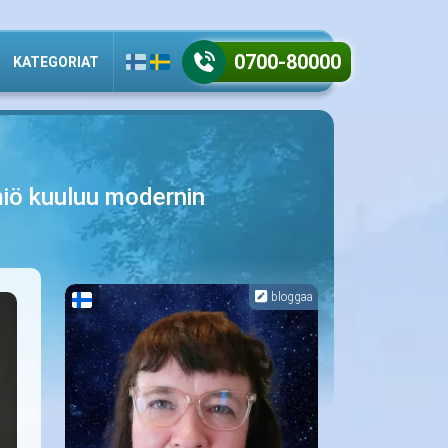
0700-80000
KATEGORIAT
lmiö kuuluu modernin
bloggaa