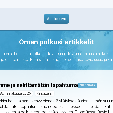
Aloitussivu
Oman polkusi artikkelit
ta eri aihealueilta, jotka auttavat sinua löytämään uusia näkökulm
ijoiden toimesta. Pidä silmällä säännöllisesti lisättäviä uusia jul
hme ja selittämätön tapahtuma
Paranormaali
28. heinäkuuta 2026
Kirjoittaja:
rkipuheessa sana venyy pienestä yllätyksestä aina elämän suurimp
elittämätön tapahtuma saa nopeasti nimekseen ihme. Sana kattaa
äsityksen ja pelkän epätodennäköisyyden. Filosofiassa David Hu