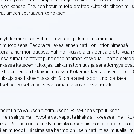
ojen kanssa. Erityinen hatun muoto erottaa kuitenkin aiheen muis
vat aiheen seuraavan kerroksen.
isen yhdenmukaisia. Hahmo kuvataan pitkänä ja tummana,
n muotoisena. Fedora tai leveälierinen hattu on ilmiön nimensä
asuorana hahmon päässä. Hahmon kasvoja ei yleensä erotu, vaan 
eissa silmät hohtavat punaisena hahmon kasvoilla. Hahmo seiso
 nurkassa katsoen nukkujaa. Liikkumattomuus ja äänettömyys ovat
itsee hatun reunan liikkuvan tuulessa. Kokemus kestää useimmiten 
kkuja saa liikkeen takaisin. Suomalaiset raportit noudattavat
lliset selitykset ansaitsevat oman tarkastelunsa rinnalla.
kittyneet unihalvauksen tutkimukseen. REM-unen vapautuksen
linen selitysmalli. Aivot eivät vapauta lihaksia liikkeeseen heti RE
rkku Partinen on käsitellyt unihalvauksen aistiharhoja teoksissaa
ttää eri muodot. Länsimaissa hahmo on usein hattumies, muualla ilm