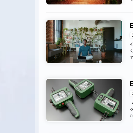
E
K
K
m
E
L
k
o