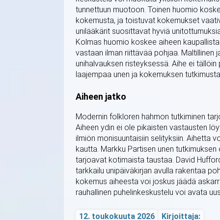
tunnettuun muotoon. Toinen huomio koskee
kokemusta, ja toistuvat kokemukset vaativ
unilääkärit suosittavat hyviä unitottumuksia
Kolmas huomio koskee aiheen kaupallista 
vastaan ilman riittävää pohjaa. Maltillinen 
unihalvauksen risteyksessä. Aihe ei tällöi
laajempaa unen ja kokemuksen tutkimusta
Aiheen jatko
Modernin folkloren hahmon tutkiminen tar
Aiheen ydin ei ole pikaisten vastausten l
ilmiön monisuuntaisiin selityksiin. Aihetta 
kautta. Markku Partisen unen tutkimuksen o
tarjoavat kotimaista taustaa. David Hufford
tarkkailu unipäiväkirjan avulla rakentaa p
kokemus aiheesta voi joskus jäädä askarru
rauhallinen puhelinkeskustelu voi avata 
12. toukokuuta 2026
Kirjoittaja: