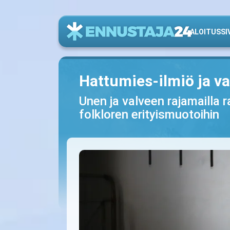
ALOITUSSI
Hattumies-ilmiö ja v
Unen ja valveen rajamailla 
folkloren erityismuotoihin