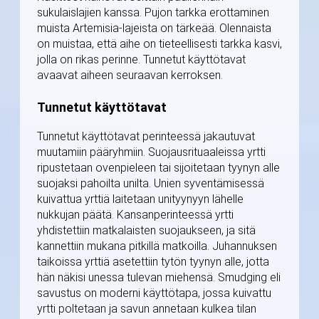
sukulaislajien kanssa. Pujon tarkka erottaminen
muista Artemisia-lajeista on tärkeää. Olennaista
on muistaa, että aihe on tieteellisesti tarkka kasvi,
jolla on rikas perinne. Tunnetut käyttötavat
avaavat aiheen seuraavan kerroksen.
Tunnetut käyttötavat
Tunnetut käyttötavat perinteessä jakautuvat
muutamiin pääryhmiin. Suojausrituaaleissa yrtti
ripustetaan ovenpieleen tai sijoitetaan tyynyn alle
suojaksi pahoilta unilta. Unien syventämisessä
kuivattua yrttiä laitetaan unityynyyn lähelle
nukkujan päätä. Kansanperinteessä yrtti
yhdistettiin matkalaisten suojaukseen, ja sitä
kannettiin mukana pitkillä matkoilla. Juhannuksen
taikoissa yrttiä asetettiin tytön tyynyn alle, jotta
hän näkisi unessa tulevan miehensä. Smudging eli
savustus on moderni käyttötapa, jossa kuivattu
yrtti poltetaan ja savun annetaan kulkea tilan