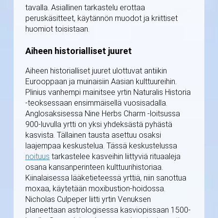
tavalla. Asiallinen tarkastelu erottaa
peruskäsitteet, käytännön muodot ja kriittiset
huomiot toisistaan.
Aiheen historialliset juuret
Aiheen historialliset juuret ulottuvat antiikin
Eurooppaan ja muinaisiin Aasian kulttuureihin.
Plinius vanhempi mainitsee yrtin Naturalis Historia
-teoksessaan ensimmäisellä vuosisadalla.
Anglosaksisessa Nine Herbs Charm -loitsussa
900-luvulla yrtti on yksi yhdeksästä pyhästä
kasvista. Tällainen tausta asettuu osaksi
laajempaa keskustelua. Tässä keskustelussa
noituus
tarkastelee kasveihin liittyviä rituaaleja
osana kansanperinteen kulttuurihistoriaa.
Kiinalaisessa lääketieteessä yrttiä, niin sanottua
moxaa, käytetään moxibustion-hoidossa.
Nicholas Culpeper liitti yrtin Venuksen
planeettaan astrologisessa kasviopissaan 1500-