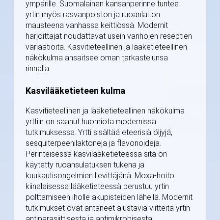
ympärille. Suomalainen kansanperinne tuntee
yrtin myös rasvanpoiston ja ruoanlaiton
mausteena vanhassa keittiössä. Modernit
harjoittajat noudattavat usein vanhojen reseptien
variaatioita. Kasvitieteellinen ja lääketieteellinen
näkökulma ansaitsee oman tarkastelunsa
rinnalla.
Kasvilääketieteen kulma
Kasvitieteellinen ja lääketieteellinen näkökulma
yrttiin on saanut huomiota modernissa
tutkimuksessa. Yrtti sisältää eteerisiä öljyjä,
sesquiterpeenilaktoneja ja flavonoideja.
Perinteisessä kasvilääketieteessä sitä on
käytetty ruoansulatuksen tukena ja
kuukautisongelmien lievittäjänä. Moxa-hoito
kiinalaisessa lääketieteessä perustuu yrtin
polttamiseen iholle akupisteiden lähellä. Modernit
tutkimukset ovat antaneet alustavia viitteitä yrtin
antiparasiittisesta ja antimikrobisesta