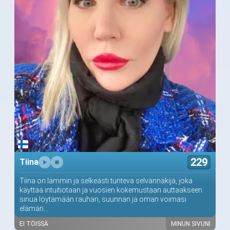
229
Tiina
Tiina on lämmin ja selkeästi tunteva selvännäkijä, joka
käyttää intuitiotaan ja vuosien kokemustaan auttaakseen
sinua löytämään rauhan, suunnan ja oman voimasi
elämän...
EI TÖISSÄ
MINUN SIVUNI