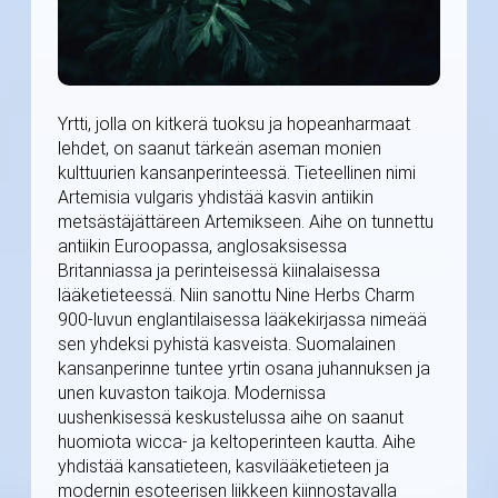
Yrtti, jolla on kitkerä tuoksu ja hopeanharmaat
lehdet, on saanut tärkeän aseman monien
kulttuurien kansanperinteessä. Tieteellinen nimi
Artemisia vulgaris yhdistää kasvin antiikin
metsästäjättäreen Artemikseen. Aihe on tunnettu
antiikin Euroopassa, anglosaksisessa
Britanniassa ja perinteisessä kiinalaisessa
lääketieteessä. Niin sanottu Nine Herbs Charm
900-luvun englantilaisessa lääkekirjassa nimeää
sen yhdeksi pyhistä kasveista. Suomalainen
kansanperinne tuntee yrtin osana juhannuksen ja
unen kuvaston taikoja. Modernissa
uushenkisessä keskustelussa aihe on saanut
huomiota wicca- ja keltoperinteen kautta. Aihe
yhdistää kansatieteen, kasvilääketieteen ja
modernin esoteerisen liikkeen kiinnostavalla