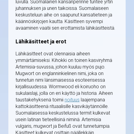
luvulla. Suomalainen kansanperinne tuntee yrtin
juhannuksen ja unen taikoissa. Suomalaiseen
keskusteluun aihe on saapunut kansatieteen ja
käännöskirjojen kautta. Käsitteen syvempi
avaaminen vaatii sen erottamista lähikäsitteistä.
Lähikäsitteet ja erot
Lähikäsitteet ovat olennaisia aiheen
ymmärtämiseksi. Kihokki on toinen kasviryhmä
Artemisia-suvussa, johon kuuluu myös pujo.
Mugwort on englanninkielinen nimi, joka on
tunnetuin nimi länsimaisessa esoteerisessa
kirjallisuudessa. Wormwood eli koiruoho on
sukulaislaji, jolla on eri käyttö ja historia. Aiheen
taustakehyksenä toimii
noituus
laajempana
kattokäsitteenä rituaalisille kasvikäytännöille.
Suomalaisessa keskustelussa termit kulkevat
usein latinan tieteellisinä niminä. Artemisia
vulgaris, mugwort ja Beifuß ovat tunnetuimpia.
Käsitteet kulkevat osittain päällekkäin