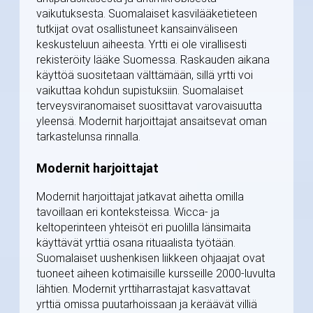
vaikutuksesta. Suomalaiset kasvilääketieteen
tutkijat ovat osallistuneet kansainväliseen
keskusteluun aiheesta. Yrtti ei ole virallisesti
rekisteröity lääke Suomessa. Raskauden aikana
käyttöä suositetaan välttämään, sillä yrtti voi
vaikuttaa kohdun supistuksiin. Suomalaiset
terveysviranomaiset suosittavat varovaisuutta
yleensä. Modernit harjoittajat ansaitsevat oman
tarkastelunsa rinnalla.
Modernit harjoittajat
Modernit harjoittajat jatkavat aihetta omilla
tavoillaan eri konteksteissa. Wicca- ja
keltoperinteen yhteisöt eri puolilla länsimaita
käyttävät yrttiä osana rituaalista työtään.
Suomalaiset uushenkisen liikkeen ohjaajat ovat
tuoneet aiheen kotimaisille kursseille 2000-luvulta
lähtien. Modernit yrttiharrastajat kasvattavat
yrttiä omissa puutarhoissaan ja keräävät villiä