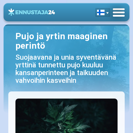
Pujo ja yrtin maaginen
perintö
Suojaavana ja unia syventävänä
yrttinä tunnettu pujo kuuluu
kansanperinteen ja taikuuden
vahvoihin kasveihin