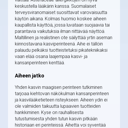
keskustella lääkärin kanssa. Suomalaiset
terveysviranomaiset suosittavat varovaisuutta
käytön aikana. Kolmas huomio koskee aiheen
kaupallista käyttöä, jossa luvataan suojaavia tai
parantavia vaikutuksia ilman riittävää näyttöä.
Maltillinen ja realistinen ote säilyttää yrtin aseman
kiinnostavana kasviperinteenä. Aihe ei tällöin
palaudu pelkäksi tuotteistetuksi pikatekniikaksi
vaan elää osana laajempaa kasvi- ja
kansanperinteen kenttää.
Aiheen jatko
Yhden kasvin maagisen perinteen tutkiminen
tarjoaa kiehtovan näkökulman kansanperinteen
ja kasvilääketieteen risteykseen. Aiheen ydin ei
ole valmiiden taikuutta lupaavien tuotteiden
hankkiminen. Kyse on rauhallisesta
tutustumisesta yhden tutun kasvin pitkään
historiaan eri perinteissä. Aihetta voi syventää