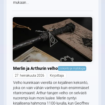
mukaan....
Merlin ja Arthurin velho
Uskonto ja mytologia
27. heinäkuuta 2026
Kirjoittaja:
Velho kuninkaan vierellä on kirjallinen keksintö,
joka on vain vähän vanhempi kuin ensimmäiset
ritariromaanit. Arthur-tarujen velho on selvästi
nuorempi kuin moni luulee. Merlin syntyi
kirjallisena hahmona 1100-luvulla, kun Geoffrey