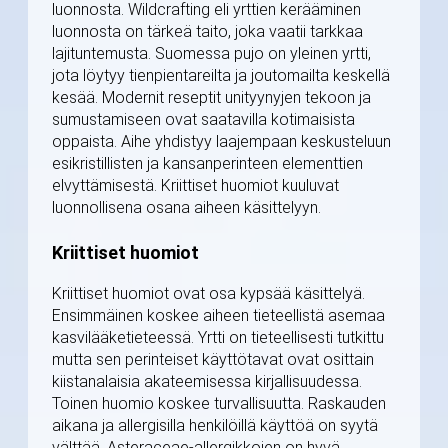
luonnosta. Wildcrafting eli yrttien kerääminen
luonnosta on tärkeä taito, joka vaatii tarkkaa
lajituntemusta. Suomessa pujo on yleinen yrtti,
jota löytyy tienpientareilta ja joutomailta keskellä
kesää. Modernit reseptit unityynyjen tekoon ja
sumustamiseen ovat saatavilla kotimaisista
oppaista. Aihe yhdistyy laajempaan keskusteluun
esikristillisten ja kansanperinteen elementtien
elvyttämisestä. Kriittiset huomiot kuuluvat
luonnollisena osana aiheen käsittelyyn.
Kriittiset huomiot
Kriittiset huomiot ovat osa kypsää käsittelyä.
Ensimmäinen koskee aiheen tieteellistä asemaa
kasvilääketieteessä. Yrtti on tieteellisesti tutkittu
mutta sen perinteiset käyttötavat ovat osittain
kiistanalaisia akateemisessa kirjallisuudessa.
Toinen huomio koskee turvallisuutta. Raskauden
aikana ja allergisilla henkilöillä käyttöä on syytä
välttää. Asteraceae-allergikkojen on hyvä