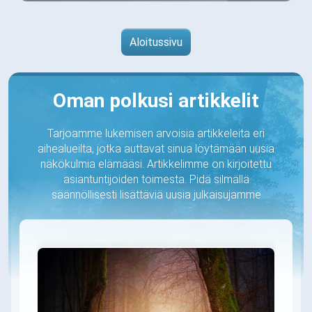
Aloitussivu
Oman polkusi artikkelit
Tarjoamme lukemisen arvoisia artikkeleita eri
aihealueilta, jotka auttavat sinua löytämään uusia
näkökulmia elämääsi. Artikkelimme on kirjoitettu
asiantuntijoiden toimesta. Pidä silmällä
säännöllisesti lisättäviä uusia julkaisujamme