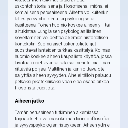
uskontohistoriallisena ja filosofisena ilmiönä, ei
kemiallisena perusaineena. Aihetta voi kuitenkin
lähestyä symbolisena tai psykologisena
käsitteenä. Toinen huomio koskee aiheen yli- tai
alitulkintaa. Jungilaisen psykologian liiallinen
soveltaminen voi peittää alkemian historiallisen
kontekstin. Suomalaiset uskontotieteilijät
suosittavat lähteiden tarkkaa käsittelyä. Kolmas
huomio koskee aiheen kaupallista käyttöä, jossa
luvataan opettavansa salaisia menetelmiä ilman
riittävää pohjaa. Maltillinen ja kunnioittava ote
säilyttää aiheen syvyyden. Aihe ei tällöin palaudu
pelkäksi pikatekniikaksi vaan elää osana pitkää
filosofista traditiota.
Aiheen jatko
Tämän perusaineen tutkiminen alkemiassa
tarjoaa kiehtovan näkökulman luonnonfilosofian
ja syvyyspsykologian risteykseen. Aiheen ydin ei