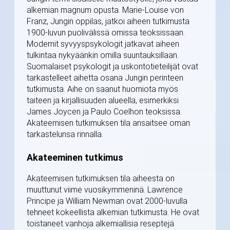
alkemian magnum opusta. Marie-Louise von
Franz, Jungin oppilas, jatkoi aiheen tutkimusta
1900-luvun puolivälissä omissa teoksissaan.
Modernit syvyyspsykologit jatkavat aiheen
tulkintaa nykyäänkin omilla suuntauksillaan.
Suomalaiset psykologit ja uskontotieteilijät ovat
tarkastelleet aihetta osana Jungin perinteen
tutkimusta. Aihe on saanut huomiota myös
taiteen ja kirjallisuuden alueella, esimerkiksi
James Joycen ja Paulo Coelhon teoksissa.
Akateemisen tutkimuksen tila ansaitsee oman
tarkastelunsa rinnalla.
Akateeminen tutkimus
Akateemisen tutkimuksen tila aiheesta on
muuttunut viime vuosikymmeninä. Lawrence
Principe ja William Newman ovat 2000-luvulla
tehneet kokeellista alkemian tutkimusta. He ovat
toistaneet vanhoja alkemiallisia reseptejä