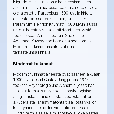
Nigredo eli mustaus on aiheen ensimmäinen
alkemiallinen vaihe, jossa raakaa ainetta ei vielä
ole jalostettu. Paracelsus 1500-luvulla kirjoitti
aiheesta omissa teoksissaan, kuten Liber
Paramirum. Heinrich Khunrath 1600-luvun alussa
antoi aiheesta visuaalisesti rikkaita esityksiä
teoksessaan Amphitheatrum Sapientiae
Aeternae. Kuvasymboliikka on aiheen oma kieli.
Modernit tulkinnat ansaitsevat oman
tarkastelunsa rinnalla.
Modernit tulkinnat
Modernit tulkinnat aiheesta ovat saaneet alkuaan
1900-luvulla. Carl Gustav Jung julkaisi 1944
teoksen Psychologie und Alchemie, jossa hän
tulkitsi alkemiallisia symboleja psykologisina.
Jungin mukaan aihe edustaa tiedostamattoman
alkuperäistä, järjestymätöntä tilaa, josta yksilön
kehittyminen alkaa. Individuaatioprosessi on
Jungin termi sisäiselle muutostyölle, joka vastaa