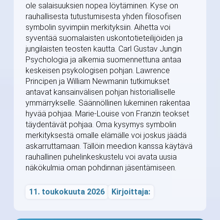
ole salaisuuksien nopea löytäminen. Kyse on
rauhallisesta tutustumisesta yhden filosofisen
symbolin syvimpiin merkityksiin. Aihetta voi
syventää suomalaisten uskontotieteilijöiden ja
jungilaisten teosten kautta. Carl Gustav Jungin
Psychologia ja alkemia suomennettuna antaa
keskeisen psykologisen pohjan. Lawrence
Principen ja William Newmanin tutkimukset
antavat kansainvälisen pohjan historialliselle
ymmärrykselle. Säännöllinen lukeminen rakentaa
hyvää pohjaa. Marie-Louise von Franzin teokset
täydentävät pohjaa. Oma kysymys symbolin
merkityksestä omalle elämälle voi joskus jäädä
askarruttamaan. Tällöin meedion kanssa käytävä
rauhallinen puhelinkeskustelu voi avata uusia
näkökulmia oman pohdinnan jäsentämiseen.
11. toukokuuta 2026
Kirjoittaja: