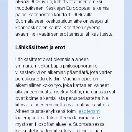
al-Razi 900-luvulla, kehittivät aiheen omiksi
muodoikseen. Keskiajan Eurooppaan alkemia
palasi käännösten kautta 1100-luvulla.
Suomalaiseen keskusteluun aihe on saapunut
käännöskirjojen kautta. Käsitteen syvempi
avaaminen vaatii sen erottamista lähikäsitteistä.
Lähikäsitteet ja erot
Lähikäsitteet ovat olennaisia aiheen
ymmärtämiseksi. Lapis philosophorum eli
viisastenkivi on alkemian päämäärä, jota varten
peruskäsitettä etsittiin. Magnum opus on
alkemiallinen koko työ, joka kattaa eri vaiheet
alkuaineen muuttamiseksi. Sulfur, mercurius ja sal
ovat kolme alkemiallista perusperiaatetta. Ne
liittyvät aiheeseen mutta ovat erillisiä käsitteitä.
Aiheen taustakehyksenä toimii
esoterismi
laajempana kattokäsitteenä länsimaiselle
mystisen filosofian alueelle. Suomalaisessa
keskustelussa termit kulkevat usein latinan