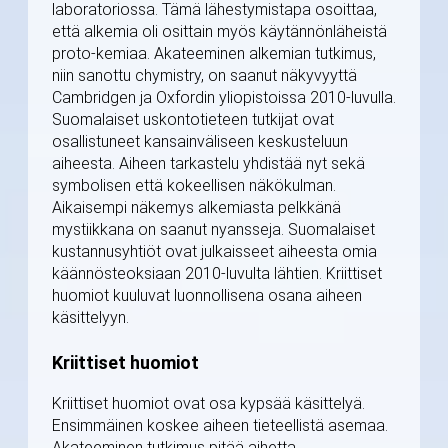
laboratoriossa. Tämä lähestymistapa osoittaa,
että alkemia oli osittain myös käytännönläheistä
proto-kemiaa. Akateeminen alkemian tutkimus,
niin sanottu chymistry, on saanut näkyvyyttä
Cambridgen ja Oxfordin yliopistoissa 2010-luvulla.
Suomalaiset uskontotieteen tutkijat ovat
osallistuneet kansainväliseen keskusteluun
aiheesta. Aiheen tarkastelu yhdistää nyt sekä
symbolisen että kokeellisen näkökulman.
Aikaisempi näkemys alkemiasta pelkkänä
mystiikkana on saanut nyansseja. Suomalaiset
kustannusyhtiöt ovat julkaisseet aiheesta omia
käännösteoksiaan 2010-luvulta lähtien. Kriittiset
huomiot kuuluvat luonnollisena osana aiheen
käsittelyyn.
Kriittiset huomiot
Kriittiset huomiot ovat osa kypsää käsittelyä.
Ensimmäinen koskee aiheen tieteellistä asemaa.
Akateeminen tutkimus pitää aihetta