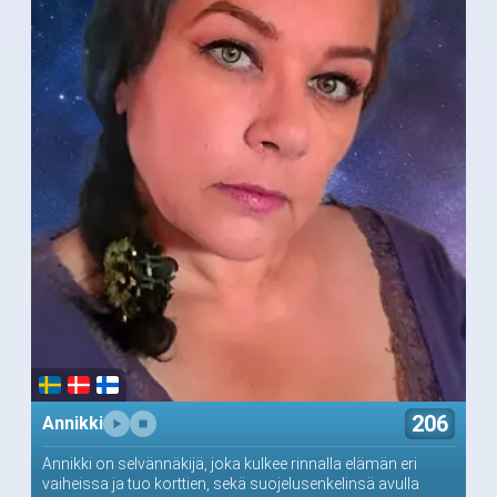
206
Annikki
Annikki on selvännäkijä, joka kulkee rinnalla elämän eri
vaiheissa ja tuo korttien, sekä suojelusenkelinsä avulla