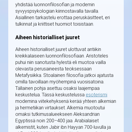
yhdistää luonnonfilosofian ja modernin
syvyyspsykologian kiinnostavalla tavalla.
Asiallinen tarkastelu erottaa peruskäsitteet, eri
tulkinnat ja kriittiset huomiot toisistaan.
Aiheen historialliset juuret
Aiheen historialliset juuret ulottuvat antiikin
kreikkalaiseen luonnonfilosofiaan. Aristoteles
puhui niin sanotusta hylestä eli muotoa vailla
olevasta perusaineesta teoksessaan
Metafysiikka. Stoalainen filosofia jatkoi ajatusta
omilla tavoillaan myöhempinä vuosisatoina.
Tällainen pohja asettuu osaksi laajempaa
keskustelua. Tässä keskustelussa
esoterismi
modernina viitekehyksenä kerää yhteen alkemian
ja hermetiikan virtaukset. Alkemia muotoutui
omaksi tutkimusalueekseen Aleksandrian
Egyptissä noin 200–400 jaa. Arabialaiset
alkemistit, kuten Jabir ibn Hayyan 700-luvulla ja