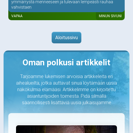
ymmärrystä menneeseen ja tulevaan lempeästi rauhaa
vahvistaen
VAPAA
MINUN SIVUNI
Aloitussivu
Oman polkusi artikkelit
Tarjoamme lukemisen arvoisia artikkeleita eri
aihealueilta, jotka auttavat sinua löytämään uusia
näkökulmia elämääsi. Artikkelimme on kirjoitettu
asiantuntijoiden toimesta. Pidä silmällä
säännöllisesti lisättäviä uusia julkaisujamme