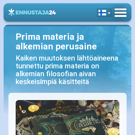
Prima materia ja
alkemian perusaine
Kaiken muutoksen lähtöaineena
tunnettu prima materia on
alkemian filosofian aivan
keskeisimpiä käsitteitä