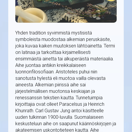
Yhden tradition syvimmistä mystisistä
symboleista muodostaa alkemian peruskäsite,
joka kuvaa kaiken muutoksen lähtöainetta. Termi
on latinaa ja tarkoittaa kirjaimellisesti
ensimmäistä ainetta tai alkuperäistä materiaalia.
Aihe juontaa antiikin kreikkalaiseen
luonnonfilosofiaan. Aristoteles puhui niin
sanotusta hylestä eli muotoa vailla olevasta
aineesta. Alkemian piirissä aihe sai
järjestelmällisen muotonsa keskiajan ja
renessanssin tekstien kautta. Tunnetuimpia
kirjoittajia ovat olleet Paracelsus ja Heinrich
Khunrath. Carl Gustav Jung antoi käsitteelle
uuden tulkinnan 1900-luvulla. Suomalaiseen
keskusteluun aihe on saapunut käännöskirjojen ja
akateemisen uskontotieteen kautta. Aihe