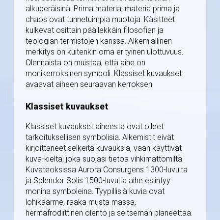
alkuperäisinä. Prima materia, materia prima ja
chaos ovat tunnetuimpia muotoja. Käsitteet
kulkevat osittain päällekkäin filosofian ja
teologian termistöjen kanssa. Alkemiallinen
merkitys on kuitenkin oma erityinen ulottuvuus.
Olennaista on muistaa, että aihe on
monikerroksinen symboli. Klassiset kuvaukset
avaavat aiheen seuraavan kerroksen.
Klassiset kuvaukset
Klassiset kuvaukset aiheesta ovat olleet
tarkoituksellisen symbolisia. Alkemistit eivät
kirjoittaneet selkeitä kuvauksia, vaan käyttivät
kuva-kieltä, joka suojasi tietoa vihkimättömiltä.
Kuvateoksissa Aurora Consurgens 1300-luvulta
ja Splendor Solis 1500-luvulta aihe esiintyy
monina symboleina. Tyypillisiä kuvia ovat
lohikäärme, raaka musta massa,
hermafrodiittinen olento ja seitsemän planeettaa.