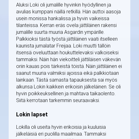
Aluksi Loki oli jumalille hyvinkin hyödyllinen ja
avulias kumppani näillä retkillä. Hän auttoi aasoja
usein monissa hankalissa ja hyvin vaikeissa
tilanteissa. Kerran eräs ovela jättiläinen rakensi
jumalille suurta muuria Asgardin ympärille.
Palkkioksi tästä työstä jättiläinen vaati itselleen
kaunista jumalatar Freijaa. Loki muutti tällöin
itsensä oveluuttaan houkuttelevaksi valkoiseksi
tammaksi. Näin hän viekoitteli jättiläisen väkevän
oriin kauas pois tärkeistä töistä. Näin jättiläinen ei
saanut muuria valmiiksi ajoissa eikä palkkiotaan
lainkaan. Tästä samasta tapauksesta sai myös
alkunsa Lokin kaikkein erikoisin jälkeläinen. Se oli
hyvin poikkeuksellinen ja mahtava taikaolento.
Siitä kerrotaan tarkemmin seuraavaksi.
Lokin lapset
Lokilla oli useita hyvin erikoisia ja kuuluisia
jälkeläisiä eri puolilla maailmaa. Tammaksi