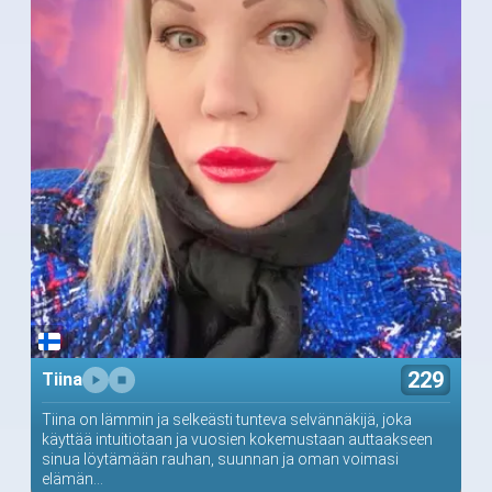
229
Tiina
Tiina on lämmin ja selkeästi tunteva selvännäkijä, joka
käyttää intuitiotaan ja vuosien kokemustaan auttaakseen
sinua löytämään rauhan, suunnan ja oman voimasi
elämän...