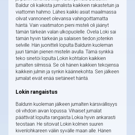
Baldur oli kaikista jumalista kaikkein rakastetuin ja
viattomin hahmo. Lähes kaikki asiat maailmassa
olivat vannoneet olevansa vahingoittamatta
häntä. Vain vaatimaton pieni misteli oli jäänyt
tämän tärkeän valan ulkopuolelle. Ovela Loki sai
tämän hyvin tärkeän ja salaisen tiedon jotenkin
selville. Hän juonitteli lopulta Baldurin kuoleman
juuri tämän pienen mistelin avulla. Tämä synkkä
teko sinetöi lopulta Lokin kohtalon kaikkien
jumalten silmissä. Se oli hänen kaikkien tekojensa
kaikkein julmin ja synkin käännekohta. Sen jälkeen
jumalat eivät enää sietäneet häntä.
Lokin rangaistus
Baldurin kuoleman jälkeen jumalten kärsivällisyys
oli vihdoin aivan lopussa. Vihaiset jumalat
päättivät lopulta rangaista Lokia hyvin ankarasti
teostaan. He sitoivat Lokin kolmen suuren
kivenlohkareen väliin syvälle maan alle. Hänen