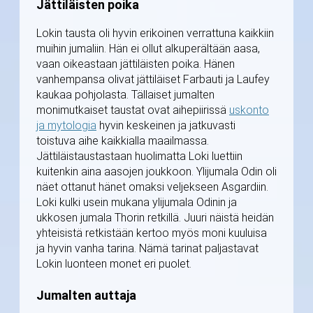
Jättiläisten poika
Lokin tausta oli hyvin erikoinen verrattuna kaikkiin
muihin jumaliin. Hän ei ollut alkuperältään aasa,
vaan oikeastaan jättiläisten poika. Hänen
vanhempansa olivat jättiläiset Farbauti ja Laufey
kaukaa pohjolasta. Tällaiset jumalten
monimutkaiset taustat ovat aihepiirissä
uskonto
ja mytologia
hyvin keskeinen ja jatkuvasti
toistuva aihe kaikkialla maailmassa.
Jättiläistaustastaan huolimatta Loki luettiin
kuitenkin aina aasojen joukkoon. Ylijumala Odin oli
näet ottanut hänet omaksi veljekseen Asgardiin.
Loki kulki usein mukana ylijumala Odinin ja
ukkosen jumala Thorin retkillä. Juuri näistä heidän
yhteisistä retkistään kertoo myös moni kuuluisa
ja hyvin vanha tarina. Nämä tarinat paljastavat
Lokin luonteen monet eri puolet.
Jumalten auttaja