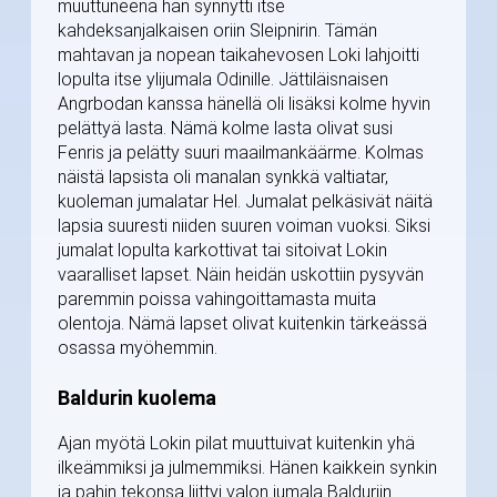
muuttuneena hän synnytti itse
kahdeksanjalkaisen oriin Sleipnirin. Tämän
mahtavan ja nopean taikahevosen Loki lahjoitti
lopulta itse ylijumala Odinille. Jättiläisnaisen
Angrbodan kanssa hänellä oli lisäksi kolme hyvin
pelättyä lasta. Nämä kolme lasta olivat susi
Fenris ja pelätty suuri maailmankäärme. Kolmas
näistä lapsista oli manalan synkkä valtiatar,
kuoleman jumalatar Hel. Jumalat pelkäsivät näitä
lapsia suuresti niiden suuren voiman vuoksi. Siksi
jumalat lopulta karkottivat tai sitoivat Lokin
vaaralliset lapset. Näin heidän uskottiin pysyvän
paremmin poissa vahingoittamasta muita
olentoja. Nämä lapset olivat kuitenkin tärkeässä
osassa myöhemmin.
Baldurin kuolema
Ajan myötä Lokin pilat muuttuivat kuitenkin yhä
ilkeämmiksi ja julmemmiksi. Hänen kaikkein synkin
ja pahin tekonsa liittyi valon jumala Balduriin.