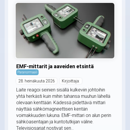
EMF-mittarit ja aaveiden etsintä
Paranormaali
28. heinäkuuta 2026
Kirjoittaja:
Laite reagoi seinien sisällä kulkeviin johtoihin
yhtä herkästi kuin mihin tahansa muuhun lähellä
olevaan kenttään. Kädessä pidettävä mittari
näyttää sähkömagneettisen kentän
voimakkuuden lukuna. EMF-mittari on alun perin
sähköasentajan ja kuntotutkijan väline.
Televisiosarjat nostivat sen...