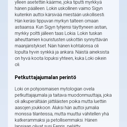
ylleen asetettiin käärme, joka tiputti myrkkyä
hänen päälleen. Lokin uskollinen vaimo Sigyn
kuitenkin auttoi kärsivää miestään uskollisesti.
Hän keräsi tippuvan myrkyn talteen omaan
astiaansa. Kun Sigyn tyhjensi täyttyneen astian,
myrkky poltti jälleen taas Lokia. Lokin tuskan
aiheuttamien kouristusten uskottiin synnyttävän
maanjäristykset. Näin hänen kohtalonsa oli
lopulta hyvin synkkä ja ankara. Näistä aineksista
on hyvä koota lopuksi yhteen, kuka Loki oikein
oli.
Petkuttajajumalan perintö
Loki on pohjoismaisen mytologian ovela
petkuttajajumala ja taitava muodonmuuttaja, joka
oli alkuperältään jättiläisten poika mutta luettiin
aasojen joukkoon. Aluksi hän auttoi jumalia
monissa tilanteissa, mutta muuttui vähitellen yhä
katkerammaksi ja petollisemmaksi. Hänen
lapsiaan olivat susi Fenris, pelätty