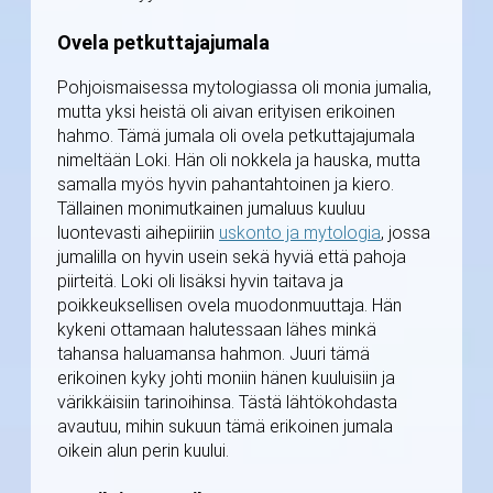
Ovela petkuttajajumala
Pohjoismaisessa mytologiassa oli monia jumalia,
mutta yksi heistä oli aivan erityisen erikoinen
hahmo. Tämä jumala oli ovela petkuttajajumala
nimeltään Loki. Hän oli nokkela ja hauska, mutta
samalla myös hyvin pahantahtoinen ja kiero.
Tällainen monimutkainen jumaluus kuuluu
luontevasti aihepiiriin
uskonto ja mytologia
, jossa
jumalilla on hyvin usein sekä hyviä että pahoja
piirteitä. Loki oli lisäksi hyvin taitava ja
poikkeuksellisen ovela muodonmuuttaja. Hän
kykeni ottamaan halutessaan lähes minkä
tahansa haluamansa hahmon. Juuri tämä
erikoinen kyky johti moniin hänen kuuluisiin ja
värikkäisiin tarinoihinsa. Tästä lähtökohdasta
avautuu, mihin sukuun tämä erikoinen jumala
oikein alun perin kuului.