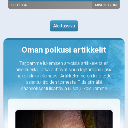
EI TÖISSÄ
MINUN SIVUNI
Aloitussivu
Oman polkusi artikkelit
Tarjoamme lukemisen arvoisia artikkeleita eri
aihealueilta, jotka auttavat sinua löytämään uusia
näkökulmia elämääsi. Artikkelimme on kirjoitettu
asiantuntijoiden toimesta. Pidä silmällä
säännöllisesti lisättäviä uusia julkaisujamme