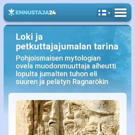
Loki ja
petkuttajajumalan tarina
Pohjoismaisen mytologian
ovela muodonmuuttaja aiheutti
lopulta jumalten tuhon eli
suuren ja pelätyn Ragnarökin