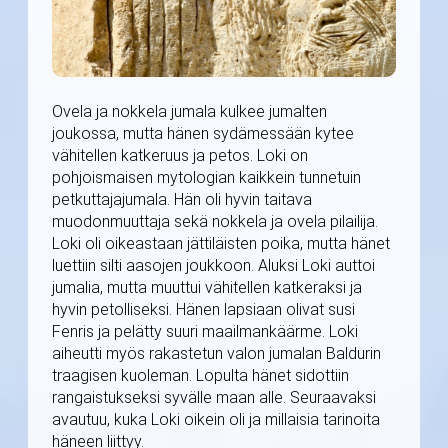
Ovela ja nokkela jumala kulkee jumalten
joukossa, mutta hänen sydämessään kytee
vähitellen katkeruus ja petos. Loki on
pohjoismaisen mytologian kaikkein tunnetuin
petkuttajajumala. Hän oli hyvin taitava
muodonmuuttaja sekä nokkela ja ovela pilailija.
Loki oli oikeastaan jättiläisten poika, mutta hänet
luettiin silti aasojen joukkoon. Aluksi Loki auttoi
jumalia, mutta muuttui vähitellen katkeraksi ja
hyvin petolliseksi. Hänen lapsiaan olivat susi
Fenris ja pelätty suuri maailmankäärme. Loki
aiheutti myös rakastetun valon jumalan Baldurin
traagisen kuoleman. Lopulta hänet sidottiin
rangaistukseksi syvälle maan alle. Seuraavaksi
avautuu, kuka Loki oikein oli ja millaisia tarinoita
häneen liittyy.