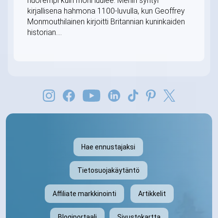
nuorempi kuin moni luulee. Merlin syntyi
kirjallisena hahmona 1100-luvulla, kun Geoffrey
Monmouthilainen kirjoitti Britannian kuninkaiden
historian....
Hae ennustajaksi
Tietosuojakäytäntö
Affiliate markkinointi
Artikkelit
Blogiportaali
Sivustokartta