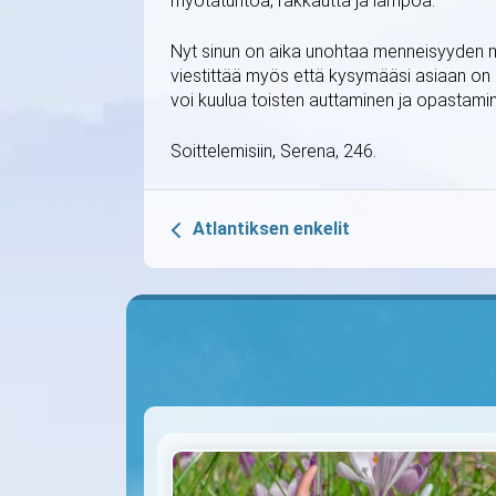
myötätuntoa, rakkautta ja lämpöä.
Nyt sinun on aika unohtaa menneisyyden ma
viestittää myös että kysymääsi asiaan on m
voi kuulua toisten auttaminen ja opastami
Soittelemisiin, Serena, 246.
Atlantiksen enkelit