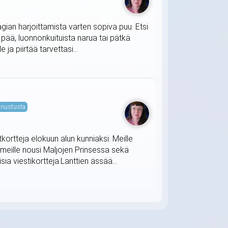
agian harjoittamista varten sopiva puu. Etsi
t pää, luonnonkuituista narua tai pätkä
ja piirtää tarvettasi...
nustusta
tkortteja elokuun alun kunniaksi. Meille
 meille nousi Maljojen Prinsessa sekä
ia viestikortteja.Lanttien ässää...