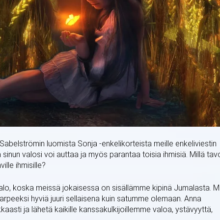
abelströmin luomista Sonja -enkelikorteista meille enkeliviestin
tä sinun valosi voi auttaa ja myös parantaa toisia ihmisiä. Millä tav
ille ihmisille?
valo, koska meissä jokaisessa on sisällämme kipinä Jumalasta. 
tarpeeksi hyviä juuri sellaisena kuin satumme olemaan. Anna
kaasti ja lähetä kaikille kanssakulkijoillemme valoa, ystävyyttä,