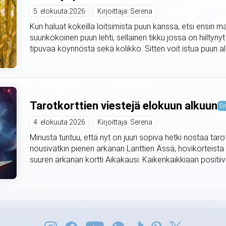
5. elokuuta 2026
Kirjoittaja: Serena
Kun haluat kokeilla loitsimista puun kanssa, etsi ensin m
suurikokoinen puun lehti, sellainen tikku jossa on hiiltyny
tipuvaa köynnöstä sekä kolikko. Sitten voit istua puun alle 
Tarotkorttien viestejä elokuun alkuun
En
4. elokuuta 2026
Kirjoittaja: Serena
Minusta tuntuu, että nyt on juuri sopiva hetki nostaa taro
nousivatkin pienen arkanan Lanttien Ässä, hovikorteista
suuren arkanan kortti Aikakausi. Kaikenkaikkiaan positiivis