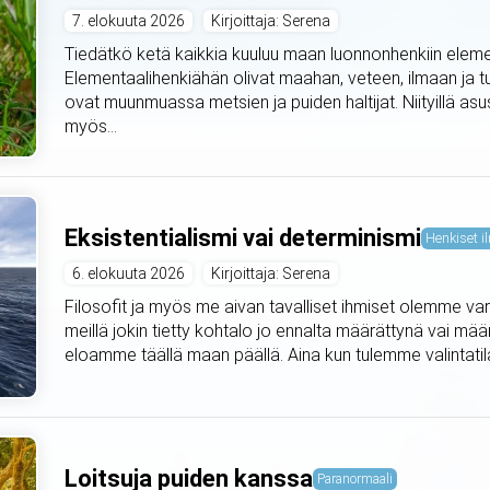
7. elokuuta 2026
Kirjoittaja: Serena
Tiedätkö ketä kaikkia kuuluu maan luonnonhenkiin elemen
Elementaalihenkiähän olivat maahan, veteen, ilmaan ja t
ovat muunmuassa metsien ja puiden haltijat. Niityillä asus
myös...
Eksistentialismi vai determinismi
Henkiset il
6. elokuuta 2026
Kirjoittaja: Serena
Filosofit ja myös me aivan tavalliset ihmiset olemme var
meillä jokin tietty kohtalo jo ennalta määrättynä vai mä
eloamme täällä maan päällä. Aina kun tulemme valintat
Loitsuja puiden kanssa
Paranormaali