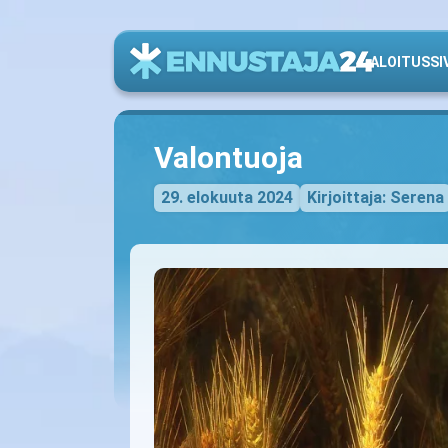
ALOITUSSI
Valontuoja
29. elokuuta 2024
Kirjoittaja: Serena