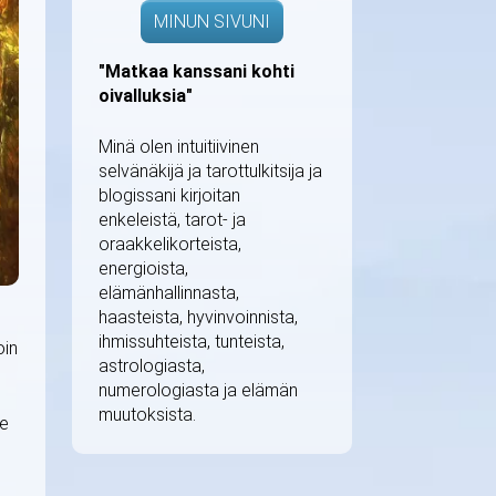
MINUN SIVUNI
"Matkaa kanssani kohti
oivalluksia"
Minä olen intuitiivinen
selvänäkijä ja tarottulkitsija ja
blogissani kirjoitan
enkeleistä, tarot- ja
oraakkelikorteista,
energioista,
elämänhallinnasta,
haasteista, hyvinvoinnista,
ihmissuhteista, tunteista,
oin
astrologiasta,
numerologiasta ja elämän
muutoksista.
Me