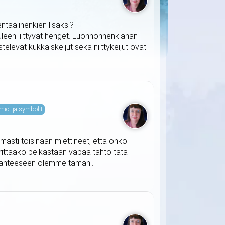
taalihenkien lisäksi?
uleen liittyvät henget. Luonnonhenkiähän
televat kukkaiskeijut sekä niittykeijut ovat
miöt ja symbolit
masti toisinaan miettineet, että onko
ärittääkö pelkästään vapaa tahto tätä
ilanteeseen olemme tämän...