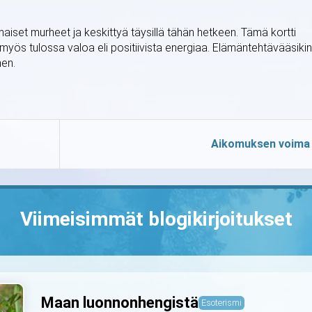
iset murheet ja keskittyä täysillä tähän hetkeen. Tämä kortti
yös tulossa valoa eli positiivista energiaa. Elämäntehtävääsikin
nen.
Aikomuksen voima
Viimeisimmät blogikirjoitukset
Maan luonnonhengistä
Esoterismi