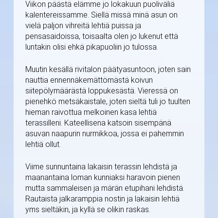
Viikon päästä elämme jo lokakuun puoliväliä
kalentereissamme. Siellä missä minä asun on
vielä paljon vihreitä lehtiä puissa ja
pensasaidoissa, toisaalta olen jo lukenut että
luntakin olisi ehkä pikapuoliin jo tulossa.
Muutin kesällä rivitalon päätyasuntoon, joten sain
nauttia ennennäkemättömästä koivun
siitepölymäärästä loppukesästä. Vieressä on
pienehkö metsäkaistale, joten sieltä tuli jo tuulten
hieman raivottua melkoinen kasa lehtiä
terassilleni. Kateellisena katsoin sisempänä
asuvan naapurin nurmikkoa, jossa ei pahemmin
lehtiä ollut.
Viime sunnuntaina lakaisin terassin lehdistä ja
maanantaina loman kunniaksi haravoin pienen
mutta sammaleisen ja märän etupihani lehdistä.
Rautaista jalkaramppia nostin ja lakaisin lehtiä
yms sieltäkin, ja kyllä se olikin raskas.