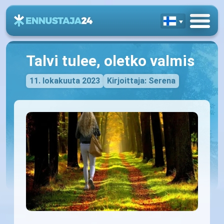
Talvi tulee, oletko valmis
11. lokakuuta 2023
Kirjoittaja: Serena