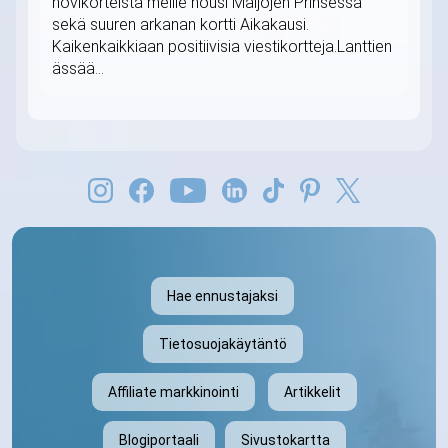
hovikorteista meille nousi Maljojen Prinsessa
sekä suuren arkanan kortti Aikakausi.
Kaikenkaikkiaan positiivisia viestikortteja.Lanttien
ässää...
Hae ennustajaksi
Tietosuojakäytäntö
Affiliate markkinointi
Artikkelit
Blogiportaali
Sivustokartta