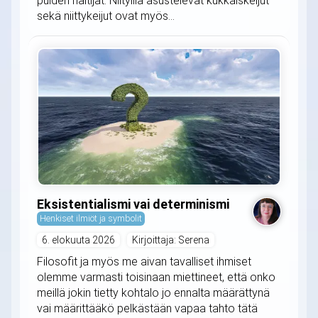
puiden haltijat. Niityillä asustelevat kukkaiskeijut
sekä niittykeijut ovat myös...
Eksistentialismi vai determinismi
Henkiset ilmiöt ja symbolit
6. elokuuta 2026
Kirjoittaja: Serena
Filosofit ja myös me aivan tavalliset ihmiset
olemme varmasti toisinaan miettineet, että onko
meillä jokin tietty kohtalo jo ennalta määrättynä
vai määrittääkö pelkästään vapaa tahto tätä