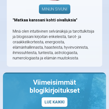
MINUN SIVUNI
"Matkaa kanssani kohti oivalluksia"
Minä olen intuitiivinen selvänäkijä ja tarottulkitsija
ja blogissani kirjoitan enkeleistä, tarot- ja
oraakkelikorteista, energioista,
elämänhallinnasta, haasteista, hyvinvoinnista,
ihmissuhteista, tunteista, astrologiasta,
numerologiasta ja elämän muutoksista.
Viimeisimmät
blogikirjoitukset
LUE KAIKKI