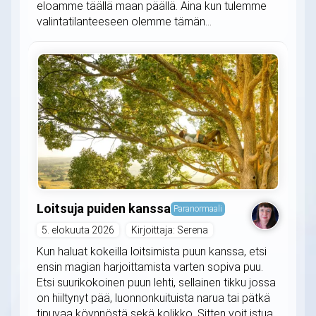
eloamme täällä maan päällä. Aina kun tulemme
valintatilanteeseen olemme tämän...
Loitsuja puiden kanssa
Paranormaali
5. elokuuta 2026
Kirjoittaja: Serena
Kun haluat kokeilla loitsimista puun kanssa, etsi
ensin magian harjoittamista varten sopiva puu.
Etsi suurikokoinen puun lehti, sellainen tikku jossa
on hiiltynyt pää, luonnonkuituista narua tai pätkä
tipuvaa köynnöstä sekä kolikko. Sitten voit istua