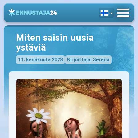
Miten saisin uusia
ystäviä
11. kesäkuuta 2023
Kirjoittaja: Serena