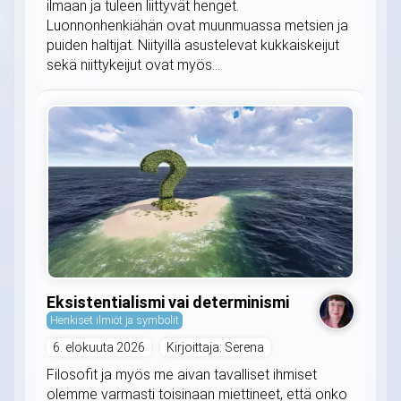
ilmaan ja tuleen liittyvät henget.
Luonnonhenkiähän ovat muunmuassa metsien ja
puiden haltijat. Niityillä asustelevat kukkaiskeijut
sekä niittykeijut ovat myös...
Eksistentialismi vai determinismi
Henkiset ilmiöt ja symbolit
6. elokuuta 2026
Kirjoittaja: Serena
Filosofit ja myös me aivan tavalliset ihmiset
olemme varmasti toisinaan miettineet, että onko