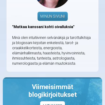
MINUN SIVUNI
"Matkaa kanssani kohti oivalluksia"
Minä olen intuitiivinen selvänäkijä ja tarottulkitsija
ja blogissani kirjoitan enkeleistä, tarot- ja
oraakkelikorteista, energioista,
elämänhallinnasta, haasteista, hyvinvoinnista,
ihmissuhteista, tunteista, astrologiasta,
numerologiasta ja elämän muutoksista.
Viimeisimmät
blogikirjoitukset