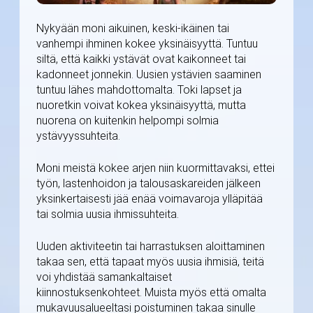
Nykyään moni aikuinen, keski-ikäinen tai
vanhempi ihminen kokee yksinäisyyttä. Tuntuu
siltä, että kaikki ystävät ovat kaikonneet tai
kadonneet jonnekin. Uusien ystävien saaminen
tuntuu lähes mahdottomalta. Toki lapset ja
nuoretkin voivat kokea yksinäisyyttä, mutta
nuorena on kuitenkin helpompi solmia
ystävyyssuhteita.
Moni meistä kokee arjen niin kuormittavaksi, ettei
työn, lastenhoidon ja talousaskareiden jälkeen
yksinkertaisesti jää enää voimavaroja ylläpitää
tai solmia uusia ihmissuhteita.
Uuden aktiviteetin tai harrastuksen aloittaminen
takaa sen, että tapaat myös uusia ihmisiä, teitä
voi yhdistää samankaltaiset
kiinnostuksenkohteet. Muista myös että omalta
mukavuusalueeltasi poistuminen takaa sinulle