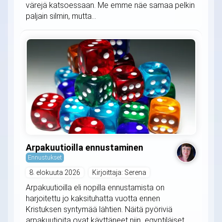
värejä katsoessaan. Me emme näe samaa pelkin
paljain silmin, mutta...
Arpakuutioilla ennustaminen
Ennustukset
8. elokuuta 2026
Kirjoittaja: Serena
Arpakuutioilla eli nopilla ennustamista on
harjoitettu jo kaksituhatta vuotta ennen
Kristuksen syntymää lähtien. Näitä pyöriviä
arpakuutioita ovat käyttäneet niin egyptiläiset