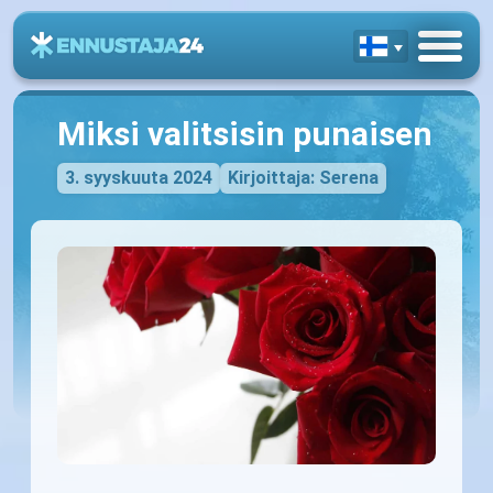
Miksi valitsisin punaisen
3. syyskuuta 2024
Kirjoittaja: Serena