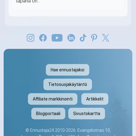
tapana on...
Hae ennustajaksi
Tietosuojakäytäntö
Affiliate markkinointi
Artikkelit
Blogiportaali
Sivustokartta
©
Ennustaja24
2010-2026. Evangelistrias 10,