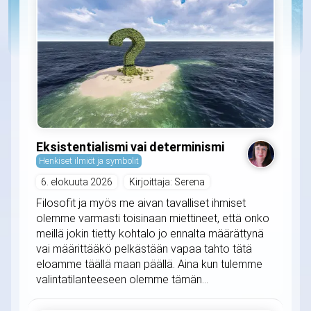
Eksistentialismi vai determinismi
Henkiset ilmiöt ja symbolit
6. elokuuta 2026
Kirjoittaja: Serena
Filosofit ja myös me aivan tavalliset ihmiset
olemme varmasti toisinaan miettineet, että onko
meillä jokin tietty kohtalo jo ennalta määrättynä
vai määrittääkö pelkästään vapaa tahto tätä
eloamme täällä maan päällä. Aina kun tulemme
valintatilanteeseen olemme tämän...