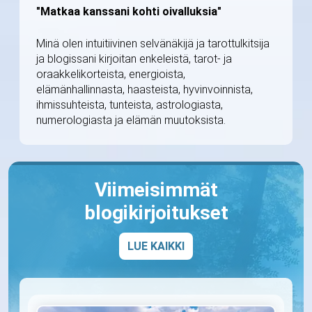
"Matkaa kanssani kohti oivalluksia"
Minä olen intuitiivinen selvänäkijä ja tarottulkitsija
ja blogissani kirjoitan enkeleistä, tarot- ja
oraakkelikorteista, energioista,
elämänhallinnasta, haasteista, hyvinvoinnista,
ihmissuhteista, tunteista, astrologiasta,
numerologiasta ja elämän muutoksista.
Viimeisimmät
blogikirjoitukset
LUE KAIKKI