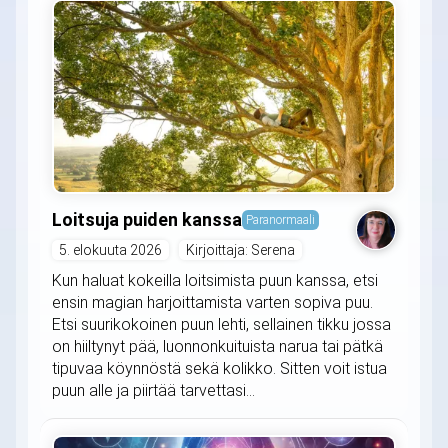
Loitsuja puiden kanssa
Paranormaali
5. elokuuta 2026
Kirjoittaja: Serena
Kun haluat kokeilla loitsimista puun kanssa, etsi
ensin magian harjoittamista varten sopiva puu.
Etsi suurikokoinen puun lehti, sellainen tikku jossa
on hiiltynyt pää, luonnonkuituista narua tai pätkä
tipuvaa köynnöstä sekä kolikko. Sitten voit istua
puun alle ja piirtää tarvettasi...