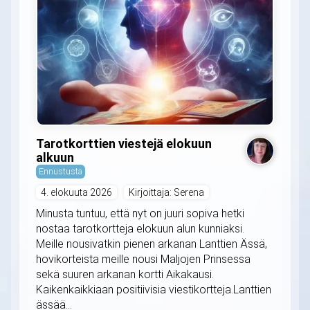
Tarotkorttien viestejä elokuun
alkuun
Ennustusta
4. elokuuta 2026
Kirjoittaja: Serena
Minusta tuntuu, että nyt on juuri sopiva hetki
nostaa tarotkortteja elokuun alun kunniaksi.
Meille nousivatkin pienen arkanan Lanttien Ässä,
hovikorteista meille nousi Maljojen Prinsessa
sekä suuren arkanan kortti Aikakausi.
Kaikenkaikkiaan positiivisia viestikortteja.Lanttien
ässää...