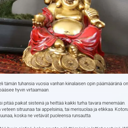
eli tämän tuhansia vuosia vanhan kiinalaisen opin päämääränä o
 pääsee hyvin virtaamaan.
si pitää paikat siisteinä ja heittää kaikki turha tavara menemään.
aa veteen sitruunaa tai appelsiinia, tai merisuolaa ja etikkaa. Koton
sitruunaa, koska ne vetävät puoleensa runsautta.