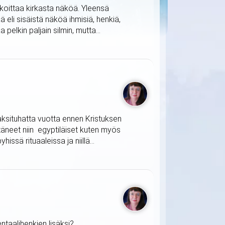
rkoittaa kirkasta näköä. Yleensä
 eli sisäistä näköä ihmisiä, henkiä,
lkin paljain silmin, mutta...
 kaksituhatta vuotta ennen Kristuksen
täneet niin egyptiläiset kuten myös
issä rituaaleissa ja niillä...
taalihenkien lisäksi?