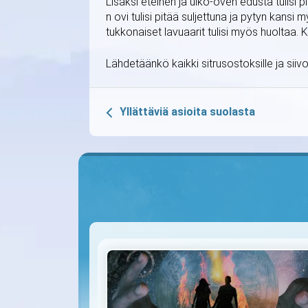
Lisäksi eteinen ja ulko-oven edusta tulisi p
n ovi tulisi pitää suljettuna ja pytyn kansi m
tukkonaiset lavuaarit tulisi myös huoltaa. 
Lähdetäänkö kaikki sitrusostoksille ja siiv
Yllättäviä asioita suolasta