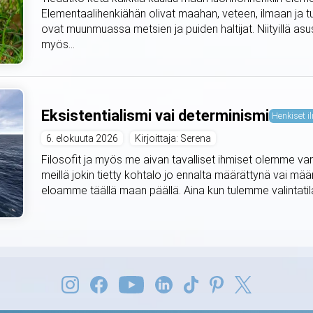
Elementaalihenkiähän olivat maahan, veteen, ilmaan ja t
ovat muunmuassa metsien ja puiden haltijat. Niityillä asus
myös...
Eksistentialismi vai determinismi
Henkiset il
6. elokuuta 2026
Kirjoittaja: Serena
Filosofit ja myös me aivan tavalliset ihmiset olemme var
meillä jokin tietty kohtalo jo ennalta määrättynä vai mä
eloamme täällä maan päällä. Aina kun tulemme valintat