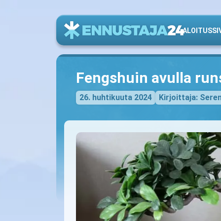
ALOITUSSI
Fengshuin avulla run
26. huhtikuuta 2024
Kirjoittaja: Sere