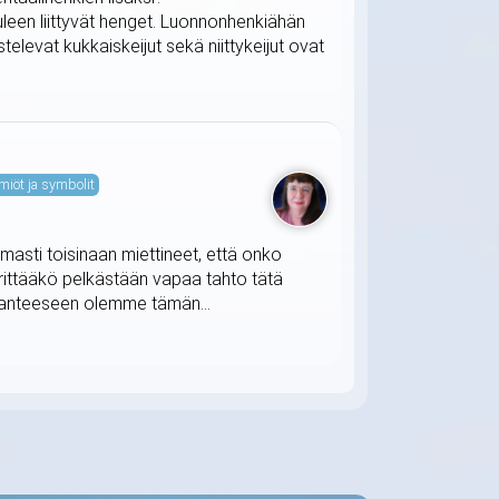
uleen liittyvät henget. Luonnonhenkiähän
televat kukkaiskeijut sekä niittykeijut ovat
miöt ja symbolit
masti toisinaan miettineet, että onko
ärittääkö pelkästään vapaa tahto tätä
ilanteeseen olemme tämän...