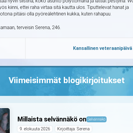
itää hyvin siistinä, koko asunto pölyttömänä ja lattiat pestyinä. W
yös kiinni, ettei raha virtaa sitä kautta ulos. Tiputtelevat hanat ja
Kotona pitäisi olla pyöreälehtinen kukka, kuten rahapuu.
oamaan, terveisin Serena, 246.
Kansallinen veteraanipäivä
Viimeisimmät blogikirjoitukset
Millaista selvännäkö on
Selvännäkö
9. elokuuta 2026
Kirjoittaja: Serena