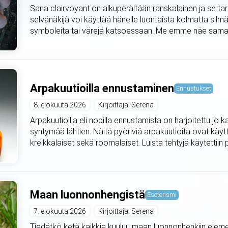
Sana clairvoyant on alkuperältään ranskalainen ja se ta
selvänäkijä voi käyttää hänelle luontaista kolmatta silmää
symboleita tai värejä katsoessaan. Me emme näe samaa pe
Arpakuutioilla ennustaminen
Ennustukset
8. elokuuta 2026
Kirjoittaja: Serena
Arpakuutioilla eli nopilla ennustamista on harjoitettu jo
syntymää lähtien. Näitä pyöriviä arpakuutioita ovat käyt
kreikkalaiset sekä roomalaiset. Luista tehtyjä käytettiin pyh
Maan luonnonhengistä
Esoterismi
7. elokuuta 2026
Kirjoittaja: Serena
Tiedätkö ketä kaikkia kuuluu maan luonnonhenkiin elemen