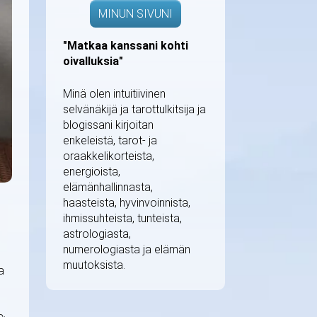
MINUN SIVUNI
"Matkaa kanssani kohti
oivalluksia"
Minä olen intuitiivinen
selvänäkijä ja tarottulkitsija ja
blogissani kirjoitan
enkeleistä, tarot- ja
oraakkelikorteista,
energioista,
elämänhallinnasta,
haasteista, hyvinvoinnista,
n
ihmissuhteista, tunteista,
astrologiasta,
numerologiasta ja elämän
muutoksista.
a