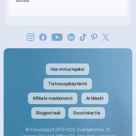
ässää...
Hae ennustajaksi
Tietosuojakäytäntö
Affiliate markkinointi
Artikkelit
Blogiportaali
Sivustokartta
©
Ennustaja24
2010-2026. Evangelistrias 10,