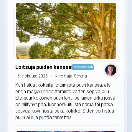
Loitsuja puiden kanssa
Paranormaali
5. elokuuta 2026
Kirjoittaja: Serena
Kun haluat kokeilla loitsimista puun kanssa, etsi
ensin magian harjoittamista varten sopiva puu.
Etsi suurikokoinen puun lehti, sellainen tikku jossa
on hiiltynyt pää, luonnonkuituista narua tai pätkä
tipuvaa köynnöstä sekä kolikko. Sitten voit istua
puun alle ja piirtää tarvettasi...