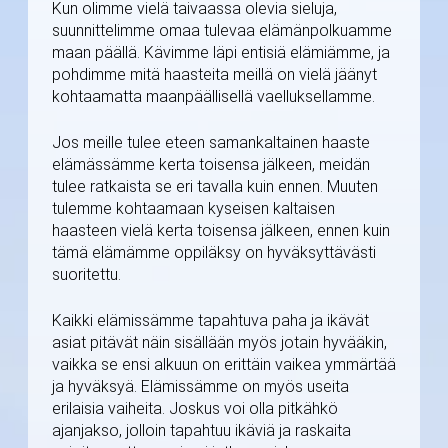
Kun olimme vielä taivaassa olevia sieluja,
suunnittelimme omaa tulevaa elämänpolkuamme
maan päällä. Kävimme läpi entisiä elämiämme, ja
pohdimme mitä haasteita meillä on vielä jäänyt
kohtaamatta maanpäällisellä vaelluksellamme.
Jos meille tulee eteen samankaltainen haaste
elämässämme kerta toisensa jälkeen, meidän
tulee ratkaista se eri tavalla kuin ennen. Muuten
tulemme kohtaamaan kyseisen kaltaisen
haasteen vielä kerta toisensa jälkeen, ennen kuin
tämä elämämme oppiläksy on hyväksyttävästi
suoritettu.
Kaikki elämissämme tapahtuva paha ja ikävät
asiat pitävät näin sisällään myös jotain hyvääkin,
vaikka se ensi alkuun on erittäin vaikea ymmärtää
ja hyväksyä. Elämissämme on myös useita
erilaisia vaiheita. Joskus voi olla pitkähkö
ajanjakso, jolloin tapahtuu ikäviä ja raskaita