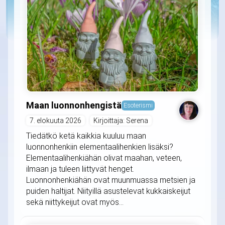
Maan luonnonhengistä
Esoterismi
7. elokuuta 2026
Kirjoittaja: Serena
Tiedätkö ketä kaikkia kuuluu maan
luonnonhenkiin elementaalihenkien lisäksi?
Elementaalihenkiähän olivat maahan, veteen,
ilmaan ja tuleen liittyvät henget.
Luonnonhenkiähän ovat muunmuassa metsien ja
puiden haltijat. Niityillä asustelevat kukkaiskeijut
sekä niittykeijut ovat myös...