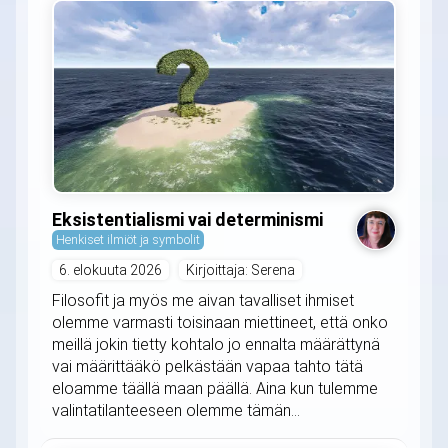
Eksistentialismi vai determinismi
Henkiset ilmiöt ja symbolit
6. elokuuta 2026
Kirjoittaja: Serena
Filosofit ja myös me aivan tavalliset ihmiset
olemme varmasti toisinaan miettineet, että onko
meillä jokin tietty kohtalo jo ennalta määrättynä
vai määrittääkö pelkästään vapaa tahto tätä
eloamme täällä maan päällä. Aina kun tulemme
valintatilanteeseen olemme tämän...