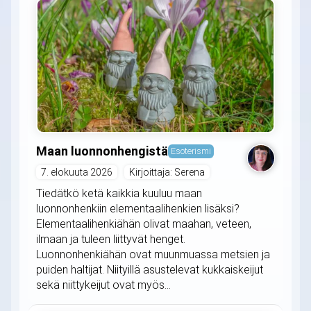
Maan luonnonhengistä
Esoterismi
7. elokuuta 2026
Kirjoittaja: Serena
Tiedätkö ketä kaikkia kuuluu maan
luonnonhenkiin elementaalihenkien lisäksi?
Elementaalihenkiähän olivat maahan, veteen,
ilmaan ja tuleen liittyvät henget.
Luonnonhenkiähän ovat muunmuassa metsien ja
puiden haltijat. Niityillä asustelevat kukkaiskeijut
sekä niittykeijut ovat myös...