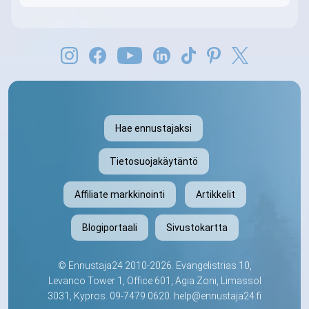
Hae ennustajaksi
Tietosuojakäytäntö
Affiliate markkinointi
Artikkelit
Blogiportaali
Sivustokartta
©
Ennustaja24
2010-2026. Evangelistrias 10,
Levanco Tower 1, Office 601, Agia Zoni, Limassol
3031, Kypros.
09-7479 0620
.
help@ennustaja24.fi