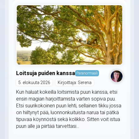
Loitsuja puiden kanssa
Paranormaali
5. elokuuta 2026
Kirjoittaja: Serena
Kun haluat kokeilla loitsimista puun kanssa, etsi
ensin magian harjoittamista varten sopiva puu.
Etsi suurikokoinen puun lehti, sellainen tikku jossa
on hiiltynyt pää, luonnonkuituista narua tai pätkä
tipuvaa köynnöstä sekä kolikko. Sitten voit istua
puun alle ja piirtää tarvettasi...