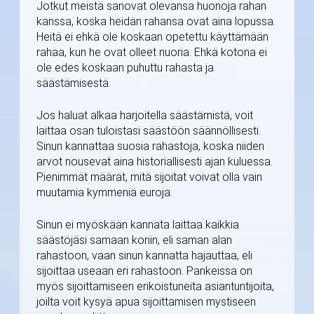
Jotkut meistä sanovat olevansa huonoja rahan
kanssa, koska heidän rahansa ovat aina lopussa.
Heitä ei ehkä ole koskaan opetettu käyttämään
rahaa, kun he ovat olleet nuoria. Ehkä kotona ei
ole edes koskaan puhuttu rahasta ja
säästämisestä.
Jos haluat alkaa harjoitella säästämistä, voit
laittaa osan tuloistasi säästöön säännöllisesti.
Sinun kannattaa suosia rahastoja, koska niiden
arvot nousevat aina historiallisesti ajan kuluessa.
Pienimmät määrät, mitä sijoitat voivat olla vain
muutamia kymmeniä euroja.
Sinun ei myöskään kannata laittaa kaikkia
säästöjäsi samaan koriin, eli saman alan
rahastoon, vaan sinun kannatta hajauttaa, eli
sijoittaa useaan eri rahastoon. Pankeissa on
myös sijoittamiseen erikoistuneita asiantuntijoita,
joilta voit kysyä apua sijoittamisen mystiseen