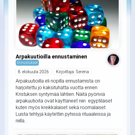
Arpakuutioilla ennustaminen
Ennustukset
8. elokuuta 2026
Kirjoittaja: Serena
Arpakuutioilla eli nopilla ennustamista on
harjoitettu jo kaksituhatta vuotta ennen
Kristuksen syntymää lähtien. Näitä pyöriviä
arpakuutioita ovat käyttäneet niin egyptiläiset
kuten myös kreikkalaiset sekä roomalaiset.
Luista tehtyjä käytettiin pyhissä rituaaleissa ja
niillä...