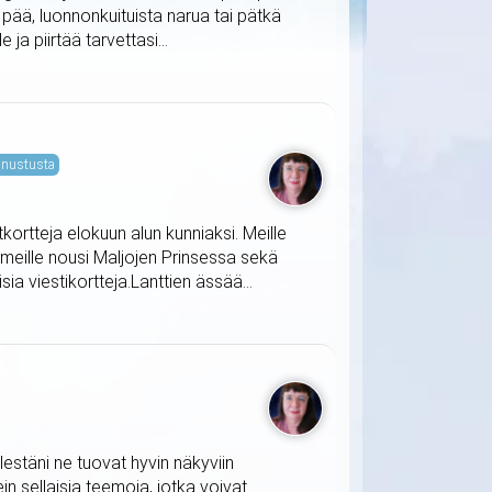
t pää, luonnonkuituista narua tai pätkä
ja piirtää tarvettasi...
nustusta
tkortteja elokuun alun kunniaksi. Meille
 meille nousi Maljojen Prinsessa sekä
ia viestikortteja.Lanttien ässää...
lestäni ne tuovat hyvin näkyviin
in sellaisia teemoja, jotka voivat