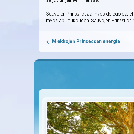
se joulun jälkeen maksaa.
Sauvojen Prinssi osaa myös delegoida, eli 
myös apujoukoilleen. Sauvojen Prinssi on ro
Miekkojen Prinsessan energia