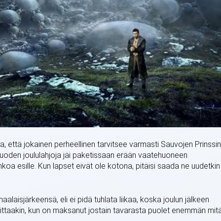
lua, että jokainen perheellinen tarvitsee varmasti Sauvojen Prinssin
 vuoden joululahjoja jäi paketissaan erään vaatehuoneen
koa esille. Kun lapset eivät ole kotona, pitäisi saada ne uudetkin
laisjärkeensä, eli ei pidä tuhlata liikaa, koska joulun jälkeen
ittaakin, kun on maksanut jostain tavarasta puolet enemmän mit