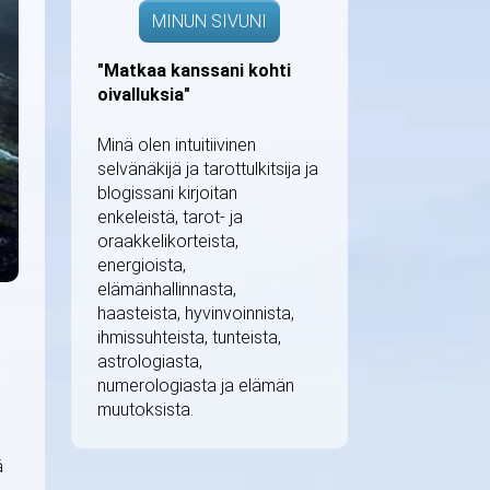
MINUN SIVUNI
"Matkaa kanssani kohti
oivalluksia"
Minä olen intuitiivinen
selvänäkijä ja tarottulkitsija ja
blogissani kirjoitan
enkeleistä, tarot- ja
oraakkelikorteista,
energioista,
elämänhallinnasta,
haasteista, hyvinvoinnista,
ihmissuhteista, tunteista,
astrologiasta,
numerologiasta ja elämän
muutoksista.
ä