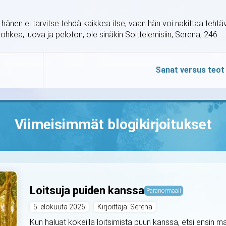
hänen ei tarvitse tehdä kaikkea itse, vaan hän voi nakittaa tehtä
hkea, luova ja peloton, ole sinäkin Soittelemisiin, Serena, 246.
Sanat versus teot
Viimeisimmät blogikirjoitukset
Loitsuja puiden kanssa
Paranormaali
5. elokuuta 2026
Kirjoittaja: Serena
Kun haluat kokeilla loitsimista puun kanssa, etsi ensin m