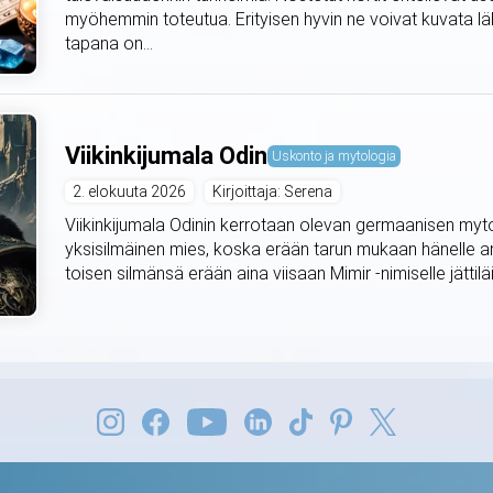
myöhemmin toteutua. Erityisen hyvin ne voivat kuvata lä
tapana on...
Viikinkijumala Odin
Uskonto ja mytologia
2. elokuuta 2026
Kirjoittaja: Serena
Viikinkijumala Odinin kerrotaan olevan germaanisen mytol
yksisilmäinen mies, koska erään tarun mukaan hänelle an
toisen silmänsä erään aina viisaan Mimir -nimiselle jättiläis