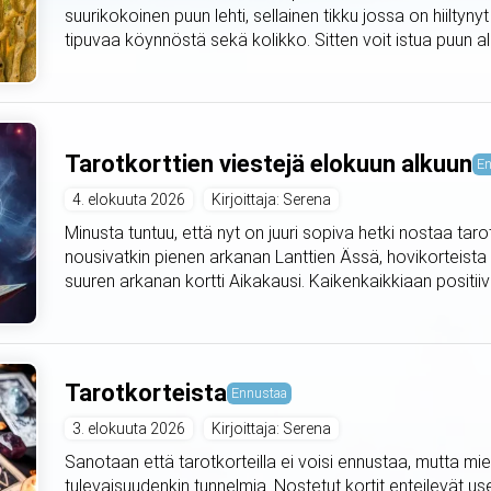
suurikokoinen puun lehti, sellainen tikku jossa on hiiltyny
tipuvaa köynnöstä sekä kolikko. Sitten voit istua puun alle 
Tarotkorttien viestejä elokuun alkuun
En
4. elokuuta 2026
Kirjoittaja: Serena
Minusta tuntuu, että nyt on juuri sopiva hetki nostaa taro
nousivatkin pienen arkanan Lanttien Ässä, hovikorteista
suuren arkanan kortti Aikakausi. Kaikenkaikkiaan positiivis
Tarotkorteista
Ennustaa
3. elokuuta 2026
Kirjoittaja: Serena
Sanotaan että tarotkorteilla ei voisi ennustaa, mutta mie
tulevaisuudenkin tunnelmia. Nostetut kortit enteilevät use