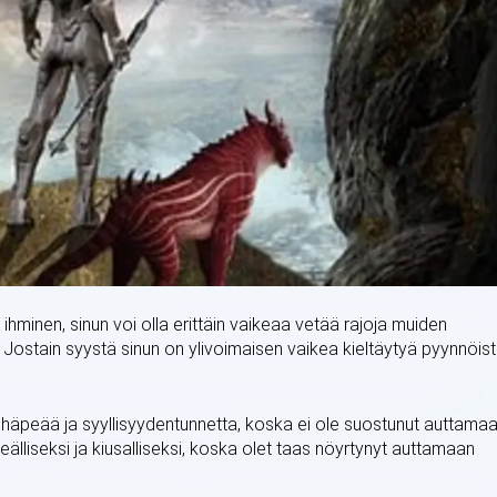
en ihminen, sinun voi olla erittäin vaikeaa vetää rajoja muiden
. Jostain syystä sinun on ylivoimaisen vaikea kieltäytyä pyynnöis
häpeää ja syyllisyydentunnetta, koska ei ole suostunut auttama
lliseksi ja kiusalliseksi, koska olet taas nöyrtynyt auttamaan