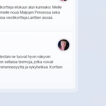
tkortteja elokuun alun kunniaksi. Meille
 meille nousi Maljojen Prinsessa sekä
ia viestikortteja.Lanttien ässää...
lestäni ne tuovat hyvin näkyviin
in sellaisia teemoja, jotka voivat
himenneisyyttä ja nykyhetkeä. Korttien