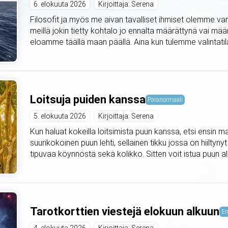
6. elokuuta 2026
Kirjoittaja: Serena
Filosofit ja myös me aivan tavalliset ihmiset olemme var
meillä jokin tietty kohtalo jo ennalta määrättynä vai mä
eloamme täällä maan päällä. Aina kun tulemme valintat
Loitsuja puiden kanssa
Paranormaali
5. elokuuta 2026
Kirjoittaja: Serena
Kun haluat kokeilla loitsimista puun kanssa, etsi ensin m
suurikokoinen puun lehti, sellainen tikku jossa on hiiltyny
tipuvaa köynnöstä sekä kolikko. Sitten voit istua puun alle 
Tarotkorttien viestejä elokuun alkuun
En