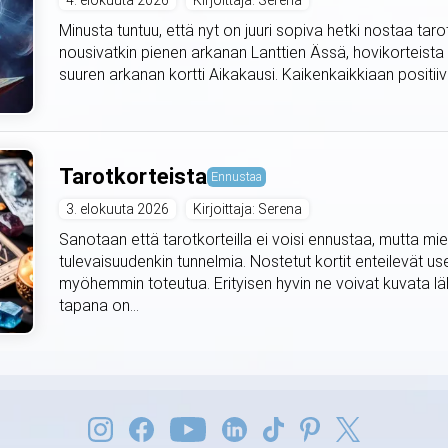
4. elokuuta 2026
Kirjoittaja: Serena
Minusta tuntuu, että nyt on juuri sopiva hetki nostaa taro
nousivatkin pienen arkanan Lanttien Ässä, hovikorteista
suuren arkanan kortti Aikakausi. Kaikenkaikkiaan positiivis
Tarotkorteista
Ennustaa
3. elokuuta 2026
Kirjoittaja: Serena
Sanotaan että tarotkorteilla ei voisi ennustaa, mutta mie
tulevaisuudenkin tunnelmia. Nostetut kortit enteilevät use
myöhemmin toteutua. Erityisen hyvin ne voivat kuvata lä
tapana on...