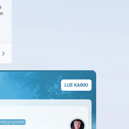
a
in
LUE KAIKKI
miöt ja symbolit