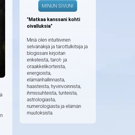
MINUN SIVUNI
"Matkaa kanssani kohti
oivalluksia"
Minä olen intuitiivinen
selvänäkijä ja tarottulkitsija ja
blogissani kirjoitan
enkeleistä, tarot- ja
oraakkelikorteista,
energioista,
elämänhallinnasta,
haasteista, hyvinvoinnista,
ihmissuhteista, tunteista,
tä
astrologiasta,
numerologiasta ja elämän
muutoksista.
an