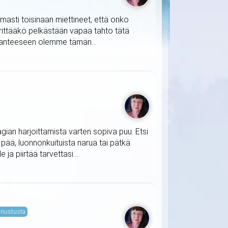
masti toisinaan miettineet, että onko
ärittääkö pelkästään vapaa tahto tätä
ilanteeseen olemme tämän...
agian harjoittamista varten sopiva puu. Etsi
t pää, luonnonkuituista narua tai pätkä
ja piirtää tarvettasi...
nustusta