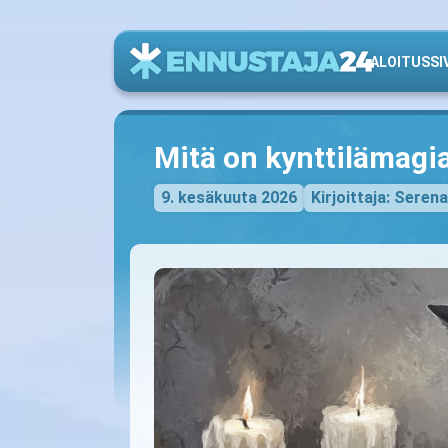
ALOITUSSI
Mitä on kynttilämagi
9. kesäkuuta 2026
Kirjoittaja: Serena