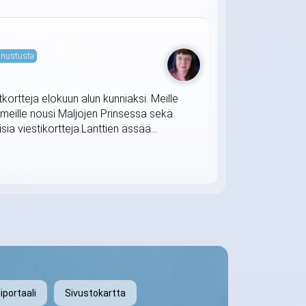
nustusta
tkortteja elokuun alun kunniaksi. Meille
 meille nousi Maljojen Prinsessa sekä
ia viestikortteja.Lanttien ässää...
iportaali
Sivustokartta