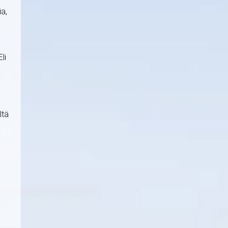
ia,
li
ltä