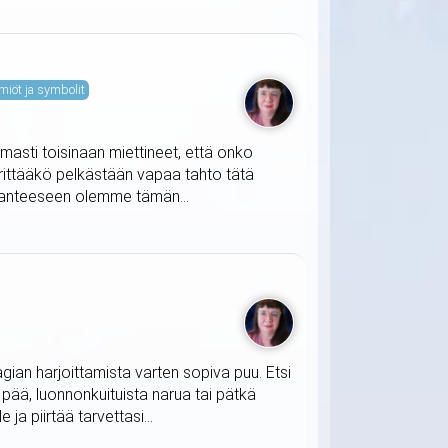
miöt ja symbolit
masti toisinaan miettineet, että onko
ärittääkö pelkästään vapaa tahto tätä
ilanteeseen olemme tämän...
agian harjoittamista varten sopiva puu. Etsi
t pää, luonnonkuituista narua tai pätkä
ja piirtää tarvettasi...