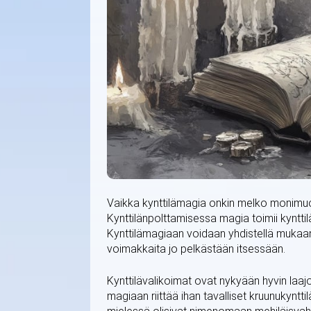
Vaikka kynttilämagia onkin melko monimuot
Kynttilänpolttamisessa magia toimii kynttilä
Kynttilämagiaan voidaan yhdistellä mukaan 
voimakkaita jo pelkästään itsessään.
Kynttilävalikoimat ovat nykyään hyvin laajoj
magiaan riittää ihan tavalliset kruunukyntti