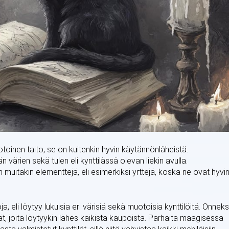
oinen taito, se on kuitenkin hyvin käytännönläheistä.
n värien sekä tulen eli kynttilässä olevan liekin avulla.
muitakin elementtejä, eli esimerkiksi yrttejä, koska ne ovat hyvi
a, eli löytyy lukuisia eri värisiä sekä muotoisia kynttilöitä. Onneks
lät, joita löytyykin lähes kaikista kaupoista. Parhaita maagisessa