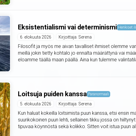
Eksistentialismi vai determinismi
Henkiset il
6. elokuuta 2026
Kirjoittaja: Serena
Filosofit ja myös me aivan tavalliset ihmiset olemme var
meillä jokin tietty kohtalo jo ennalta määrättynä vai mä
eloamme täällä maan päällä. Aina kun tulemme valintat
Loitsuja puiden kanssa
Paranormaali
5. elokuuta 2026
Kirjoittaja: Serena
Kun haluat kokeilla loitsimista puun kanssa, etsi ensin m
suurikokoinen puun lehti, sellainen tikku jossa on hiiltyny
tipuvaa köynnöstä sekä kolikko. Sitten voit istua puun alle 