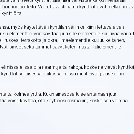
 valmistetut kynttilät, sillä niitä vahvistaa kaikki mehiläisiin
 luonnontuotteita. Valitettavasti nämä kynttilät ovat melko hintav
kynttilöitä.
nsa, myös käytettävän kynttilän väriin on kiinnitettävä aivan
kin elementtiin, voit käyttää juuri sille elementille kuuluvaa väriä. E
i ruskea, terrakotta ja okra. Ilmaelementille kuuluu keltainen,
tysti siniset sekä tummat sävyt kuten musta. Tulielementille
 eli niissä ei saa olla naarmuja tai rakoja, koske ne vievät kynttilöi
kynttilät sellaisessa paikassa, missä muut eivät pääse niihin
ta tai kolmea yrttiä. Kukin ainesosa tulee antamaan juuri
tiä voisit käyttää, ota käyttöösi rosmariini, koska sen voimaa