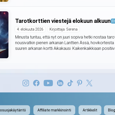
Tarotkorttien viestejä elokuun alkuun
En
4. elokuuta 2026
Kirjoittaja: Serena
Minusta tuntuu, että nyt on juuri sopiva hetki nostaa taro
nousivatkin pienen arkanan Lanttien Ässä, hovikorteista
suuren arkanan kortti Aikakausi. Kaikenkaikkiaan positiivis
tosuojakäytäntö
Affiliate markkinointi
Artikkelit
Blog