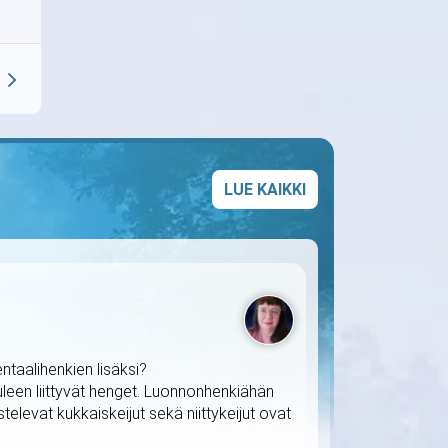
LUE KAIKKI
taalihenkien lisäksi?
uleen liittyvät henget. Luonnonhenkiähän
televat kukkaiskeijut sekä niittykeijut ovat