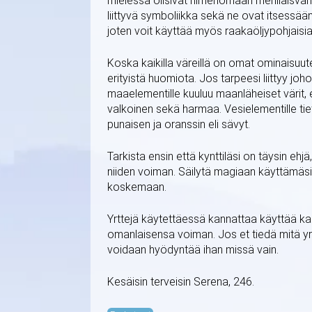
mielessä olisivat nimenomaan mehiläisvahasta
liittyvä symboliikka sekä ne ovat itsessään
joten voit käyttää myös raakaöljypohjaisia 
Koska kaikilla väreillä on omat ominaisuute
erityistä huomiota. Jos tarpeesi liittyy johon
maaelementille kuuluu maanläheiset värit, el
valkoinen sekä harmaa. Vesielementille tie
punaisen ja oranssin eli sävyt.
Tarkista ensin että kynttiläsi on täysin ehjä,
niiden voiman. Säilytä magiaan käyttämäsi 
koskemaan.
Yrttejä käytettäessä kannattaa käyttää kah
omanlaisensa voiman. Jos et tiedä mitä yrt
voidaan hyödyntää ihan missä vain.
Kesäisin terveisin Serena, 246.