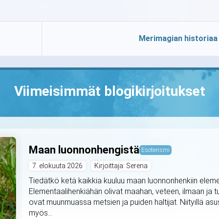
Merimagian historiaa
Viimeisimmät blogikirjoitukset
Maan luonnonhengistä
Esoterismi
7. elokuuta 2026
Kirjoittaja: Serena
Tiedätkö ketä kaikkia kuuluu maan luonnonhenkiin elemen
Elementaalihenkiähän olivat maahan, veteen, ilmaan ja t
ovat muunmuassa metsien ja puiden haltijat. Niityillä asus
myös...