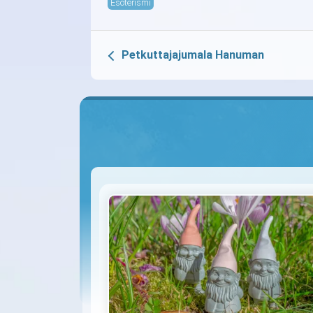
Esoterismi
Petkuttajajumala Hanuman