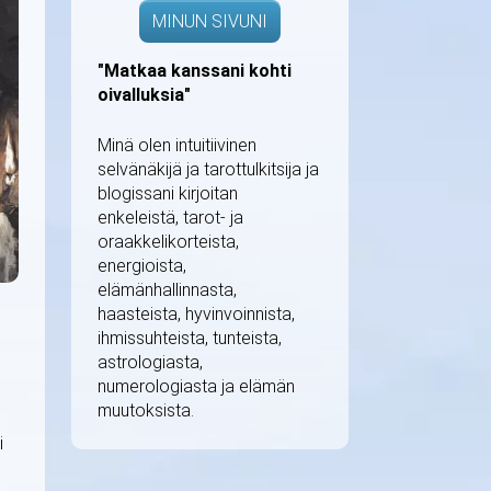
MINUN SIVUNI
"Matkaa kanssani kohti
oivalluksia"
Minä olen intuitiivinen
selvänäkijä ja tarottulkitsija ja
blogissani kirjoitan
enkeleistä, tarot- ja
oraakkelikorteista,
energioista,
elämänhallinnasta,
haasteista, hyvinvoinnista,
ihmissuhteista, tunteista,
astrologiasta,
n
numerologiasta ja elämän
muutoksista.
i