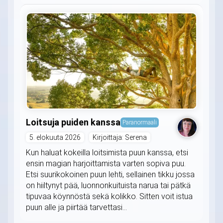
Loitsuja puiden kanssa
Paranormaali
5. elokuuta 2026
Kirjoittaja: Serena
Kun haluat kokeilla loitsimista puun kanssa, etsi
ensin magian harjoittamista varten sopiva puu.
Etsi suurikokoinen puun lehti, sellainen tikku jossa
on hiiltynyt pää, luonnonkuituista narua tai pätkä
tipuvaa köynnöstä sekä kolikko. Sitten voit istua
puun alle ja piirtää tarvettasi...