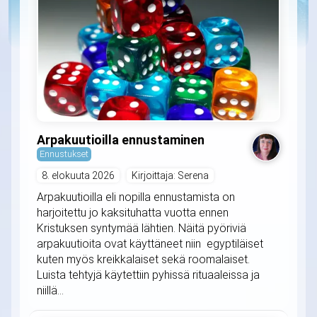
Arpakuutioilla ennustaminen
Ennustukset
8. elokuuta 2026
Kirjoittaja: Serena
Arpakuutioilla eli nopilla ennustamista on
harjoitettu jo kaksituhatta vuotta ennen
Kristuksen syntymää lähtien. Näitä pyöriviä
arpakuutioita ovat käyttäneet niin egyptiläiset
kuten myös kreikkalaiset sekä roomalaiset.
Luista tehtyjä käytettiin pyhissä rituaaleissa ja
niillä...