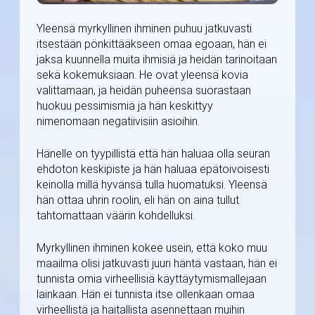
Yleensä myrkyllinen ihminen puhuu jatkuvasti
itsestään pönkittääkseen omaa egoaan, hän ei
jaksa kuunnella muita ihmisiä ja heidän tarinoitaan
sekä kokemuksiaan. He ovat yleensä kovia
valittamaan, ja heidän puheensa suorastaan
huokuu pessimismiä ja hän keskittyy
nimenomaan negatiivisiin asioihin.
Hänelle on tyypillistä että hän haluaa olla seuran
ehdoton keskipiste ja hän haluaa epätoivoisesti
keinolla millä hyvänsä tulla huomatuksi. Yleensä
hän ottaa uhrin roolin, eli hän on aina tullut
tahtomattaan väärin kohdelluksi.
Myrkyllinen ihminen kokee usein, että koko muu
maailma olisi jatkuvasti juuri häntä vastaan, hän ei
tunnista omia virheellisiä käyttäytymismallejaan
lainkaan. Hän ei tunnista itse ollenkaan omaa
virheellistä ja haitallista asennettaan muihin