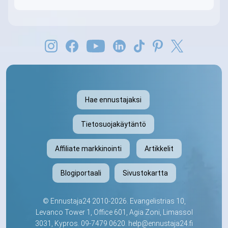
Hae ennustajaksi
Tietosuojakäytäntö
Affiliate markkinointi
Artikkelit
Blogiportaali
Sivustokartta
©
Ennustaja24
2010-2026. Evangelistrias 10,
Levanco Tower 1, Office 601, Agia Zoni, Limassol
3031, Kypros.
09-7479 0620
.
help@ennustaja24.fi