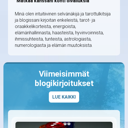
"Matkaa kanssani kohti oivalluksia"
Minä olen intuitiivinen selvänäkijä ja tarottulkitsija
ja blogissani kirjoitan enkeleistä, tarot- ja
oraakkelikorteista, energioista,
elämänhallinnasta, haasteista, hyvinvoinnista,
ihmissuhteista, tunteista, astrologiasta,
numerologiasta ja elämän muutoksista.
Viimeisimmät
blogikirjoitukset
LUE KAIKKI