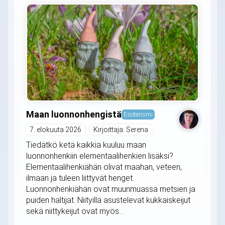
Maan luonnonhengistä
Esoterismi
7. elokuuta 2026
Kirjoittaja: Serena
Tiedätkö ketä kaikkia kuuluu maan
luonnonhenkiin elementaalihenkien lisäksi?
Elementaalihenkiähän olivat maahan, veteen,
ilmaan ja tuleen liittyvät henget.
Luonnonhenkiähän ovat muunmuassa metsien ja
puiden haltijat. Niityillä asustelevat kukkaiskeijut
sekä niittykeijut ovat myös...