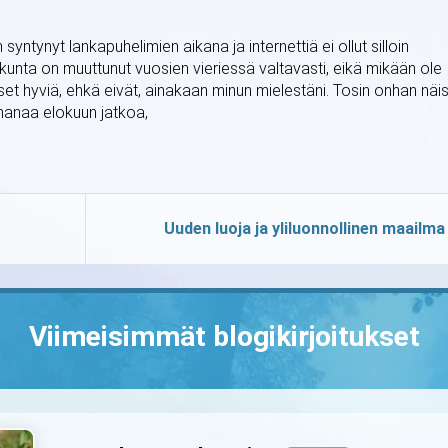
yntynyt lankapuhelimien aikana ja internettiä ei ollut silloin
kunta on muuttunut vuosien vieriessä valtavasti, eikä mikään ole
et hyviä, ehkä eivät, ainakaan minun mielestäni. Tosin onhan näi
Ihanaa elokuun jatkoa,
Uuden luoja ja yliluonnollinen maailma
Viimeisimmät blogikirjoitukset