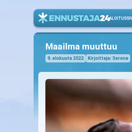
ALOITUSSI
Maailma muuttuu
9. elokuuta 2022
Kirjoittaja: Serena