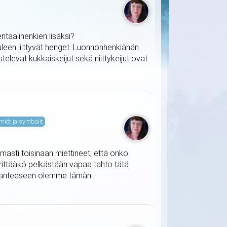
taalihenkien lisäksi?
uleen liittyvät henget. Luonnonhenkiähän
televat kukkaiskeijut sekä niittykeijut ovat
miöt ja symbolit
masti toisinaan miettineet, että onko
ärittääkö pelkästään vapaa tahto tätä
ilanteeseen olemme tämän...