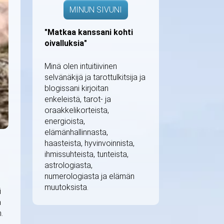
MINUN SIVUNI
"Matkaa kanssani kohti
oivalluksia"
Minä olen intuitiivinen
selvänäkijä ja tarottulkitsija ja
blogissani kirjoitan
enkeleistä, tarot- ja
oraakkelikorteista,
energioista,
elämänhallinnasta,
haasteista, hyvinvoinnista,
ihmissuhteista, tunteista,
astrologiasta,
numerologiasta ja elämän
muutoksista.
i
ä
.