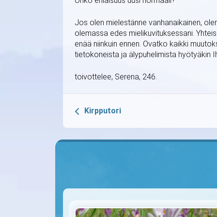
Onko erilaisuus uusi normaali?
Jos olen mielestänne vanhanaikainen, olen s
olemassa edes mielikuvituksessani. Yhteis
enää niinkuin ennen. Ovatko kaikki muutoks
tietokoneista ja älypuhelimista hyötyäkin 
toivottelee, Serena, 246.
Kirpputori