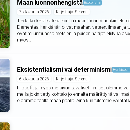
Maan luonnonhengistä
Esoterismi
7. elokuuta 2026
Kirjoittaja: Serena
Tiedätkö ketä kaikkia kuuluu maan luonnonhenkiin elemen
Elementaalihenkiähän olivat maahan, veteen, ilmaan ja t
ovat muunmuassa metsien ja puiden haltijat. Niityillä asus
myös...
Eksistentialismi vai determinismi
Henkiset il
6. elokuuta 2026
Kirjoittaja: Serena
Filosofit ja myös me aivan tavalliset ihmiset olemme var
meillä jokin tietty kohtalo jo ennalta määrättynä vai mä
eloamme täällä maan päällä. Aina kun tulemme valintat