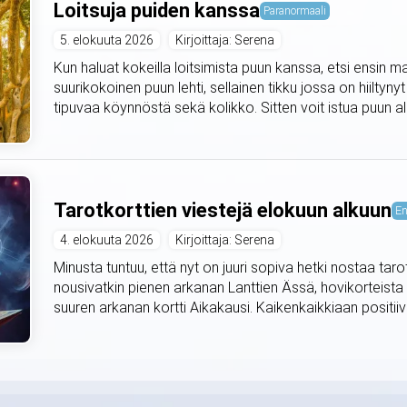
Loitsuja puiden kanssa
Paranormaali
5. elokuuta 2026
Kirjoittaja: Serena
Kun haluat kokeilla loitsimista puun kanssa, etsi ensin m
suurikokoinen puun lehti, sellainen tikku jossa on hiiltyny
tipuvaa köynnöstä sekä kolikko. Sitten voit istua puun alle 
Tarotkorttien viestejä elokuun alkuun
En
4. elokuuta 2026
Kirjoittaja: Serena
Minusta tuntuu, että nyt on juuri sopiva hetki nostaa taro
nousivatkin pienen arkanan Lanttien Ässä, hovikorteista
suuren arkanan kortti Aikakausi. Kaikenkaikkiaan positiivis