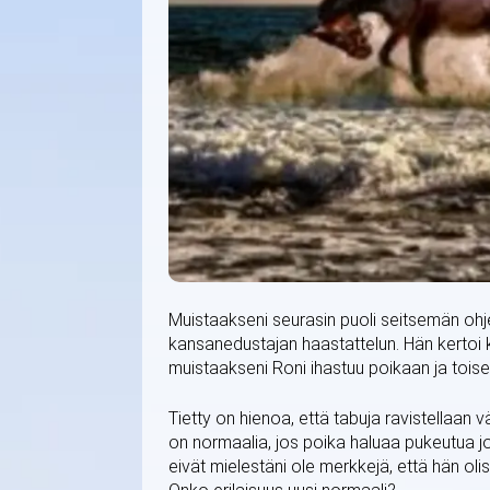
Muistaakseni seurasin puoli seitsemän ohj
kansanedustajan haastattelun. Hän kertoi ki
muistaakseni Roni ihastuu poikaan ja toise
Tietty on hienoa, että tabuja ravistellaan v
on normaalia, jos poika haluaa pukeutua jo
eivät mielestäni ole merkkejä, että hän oli