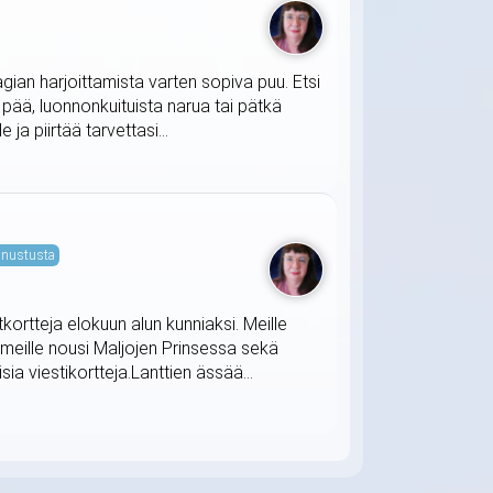
agian harjoittamista varten sopiva puu. Etsi
t pää, luonnonkuituista narua tai pätkä
ja piirtää tarvettasi...
nustusta
tkortteja elokuun alun kunniaksi. Meille
 meille nousi Maljojen Prinsessa sekä
ia viestikortteja.Lanttien ässää...