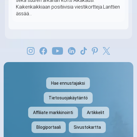
sekä suuren arkanan kortti Aikakausi.
Kaikenkaikkiaan positiivisia viestikortteja.Lanttien
ässää...
Hae ennustajaksi
Tietosuojakäytäntö
Affiliate markkinointi
Artikkelit
Blogiportaali
Sivustokartta