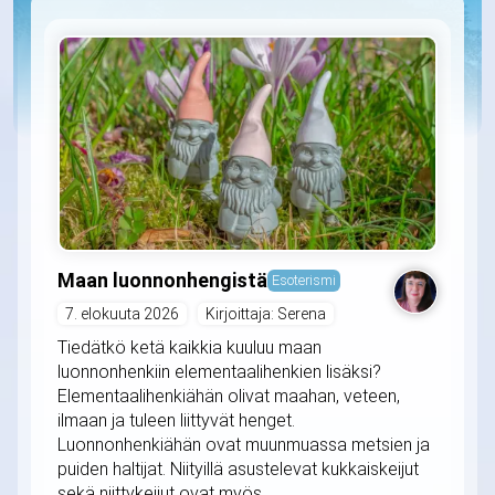
Maan luonnonhengistä
Esoterismi
7. elokuuta 2026
Kirjoittaja: Serena
Tiedätkö ketä kaikkia kuuluu maan
luonnonhenkiin elementaalihenkien lisäksi?
Elementaalihenkiähän olivat maahan, veteen,
ilmaan ja tuleen liittyvät henget.
Luonnonhenkiähän ovat muunmuassa metsien ja
puiden haltijat. Niityillä asustelevat kukkaiskeijut
sekä niittykeijut ovat myös...