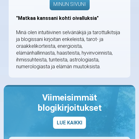
MINUN SIVUNI
"Matkaa kanssani kohti oivalluksia"
Minä olen intuitiivinen selvänäkijä ja tarottulkitsija
ja blogissani kirjoitan enkeleistä, tarot- ja
oraakkelikorteista, energioista,
elämänhallinnasta, haasteista, hyvinvoinnista,
ihmissuhteista, tunteista, astrologiasta,
numerologiasta ja elämän muutoksista.
Viimeisimmät
blogikirjoitukset
LUE KAIKKI