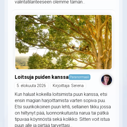
valintatilanteeseen olemme tämän...
Loitsuja puiden kanssa
Paranormaali
5. elokuuta 2026
Kirjoittaja: Serena
Kun haluat kokeilla loitsimista puun kanssa, etsi
ensin magian harjoittamista varten sopiva puu.
Etsi suurikokoinen puun lehti, sellainen tikku jossa
on hiiltynyt pää, luonnonkuituista narua tai pätkä
tipuvaa köynnöstä sekä kolikko. Sitten voit istua
puun alle ja piirtää tarvettasi...