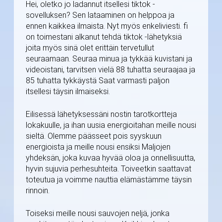
Hei, oletko jo ladannut itsellesi tiktok -
sovelluksen? Sen lataaminen on helppoa ja
ennen kaikkea ilmaista. Nyt myös enkeliviesti. fi
on toimestani alkanut tehdä tiktok -lähetyksiä
joita myös sinä olet erittäin tervetullut
seuraamaan. Seuraa minua ja tykkää kuvistani ja
videoistani, tarvitsen vielä 88 tuhatta seuraajaa ja
85 tuhatta tykkäystä Saat varmasti paljon
itsellesi täysin ilmaiseksi.
Eilisessä lähetyksessäni nostin tarotkortteja
lokakuulle, ja ihan uusia energioitahan meille nousi
sieltä. Olemme päässeet pois syyskuun
energioista ja meille nousi ensiksi Maljojen
yhdeksän, joka kuvaa hyvää oloa ja onnellisuutta,
hyvin sujuvia perhesuhteita. Toiveetkin saattavat
toteutua ja voimme nauttia elämästämme täysin
rinnoin.
Toiseksi meille nousi sauvojen neljä, jonka