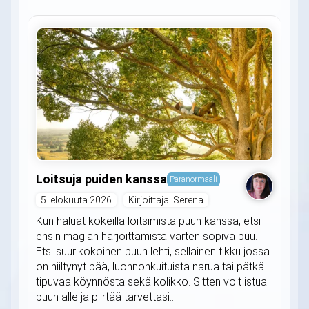
Loitsuja puiden kanssa
Paranormaali
5. elokuuta 2026
Kirjoittaja: Serena
Kun haluat kokeilla loitsimista puun kanssa, etsi
ensin magian harjoittamista varten sopiva puu.
Etsi suurikokoinen puun lehti, sellainen tikku jossa
on hiiltynyt pää, luonnonkuituista narua tai pätkä
tipuvaa köynnöstä sekä kolikko. Sitten voit istua
puun alle ja piirtää tarvettasi...