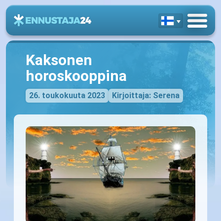
Kaksonen
horoskooppina
26. toukokuuta 2023
Kirjoittaja: Serena