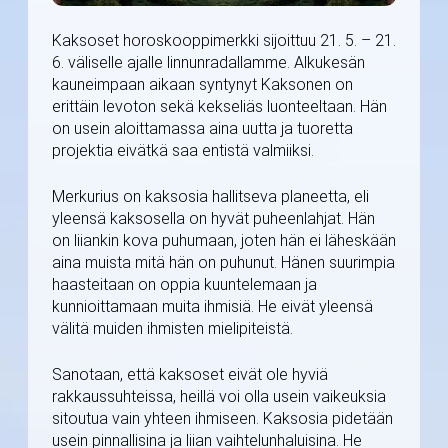
Kaksoset horoskooppimerkki sijoittuu 21. 5. – 21.
6. väliselle ajalle linnunradallamme. Alkukesän
kauneimpaan aikaan syntynyt Kaksonen on
erittäin levoton sekä kekseliäs luonteeltaan. Hän
on usein aloittamassa aina uutta ja tuoretta
projektia eivätkä saa entistä valmiiksi.
Merkurius on kaksosia hallitseva planeetta, eli
yleensä kaksosella on hyvät puheenlahjat. Hän
on liiankin kova puhumaan, joten hän ei läheskään
aina muista mitä hän on puhunut. Hänen suurimpia
haasteitaan on oppia kuuntelemaan ja
kunnioittamaan muita ihmisiä. He eivät yleensä
välitä muiden ihmisten mielipiteistä.
Sanotaan, että kaksoset eivät ole hyviä
rakkaussuhteissa, heillä voi olla usein vaikeuksia
sitoutua vain yhteen ihmiseen. Kaksosia pidetään
usein pinnallisina ja liian vaihtelunhaluisina. He