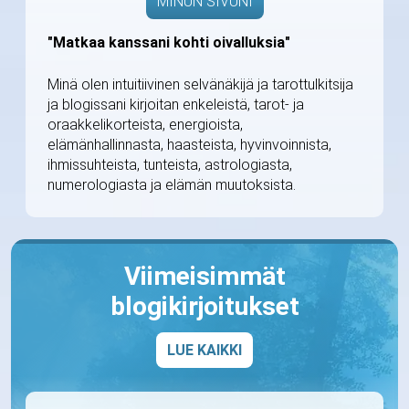
MINUN SIVUNI
"Matkaa kanssani kohti oivalluksia"
Minä olen intuitiivinen selvänäkijä ja tarottulkitsija
ja blogissani kirjoitan enkeleistä, tarot- ja
oraakkelikorteista, energioista,
elämänhallinnasta, haasteista, hyvinvoinnista,
ihmissuhteista, tunteista, astrologiasta,
numerologiasta ja elämän muutoksista.
Viimeisimmät
blogikirjoitukset
LUE KAIKKI