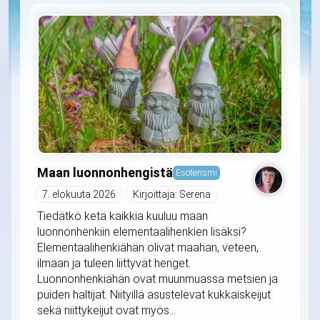
Maan luonnonhengistä
Esoterismi
7. elokuuta 2026
Kirjoittaja: Serena
Tiedätkö ketä kaikkia kuuluu maan
luonnonhenkiin elementaalihenkien lisäksi?
Elementaalihenkiähän olivat maahan, veteen,
ilmaan ja tuleen liittyvät henget.
Luonnonhenkiähän ovat muunmuassa metsien ja
puiden haltijat. Niityillä asustelevat kukkaiskeijut
sekä niittykeijut ovat myös...