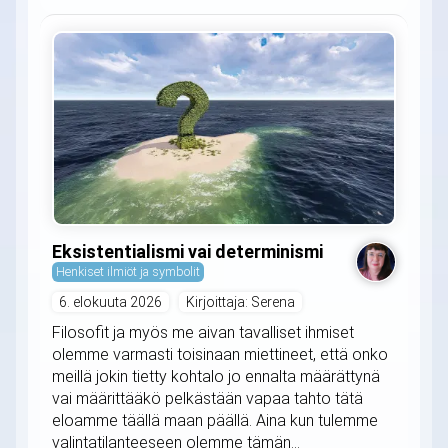
Eksistentialismi vai determinismi
Henkiset ilmiöt ja symbolit
6. elokuuta 2026
Kirjoittaja: Serena
Filosofit ja myös me aivan tavalliset ihmiset
olemme varmasti toisinaan miettineet, että onko
meillä jokin tietty kohtalo jo ennalta määrättynä
vai määrittääkö pelkästään vapaa tahto tätä
eloamme täällä maan päällä. Aina kun tulemme
valintatilanteeseen olemme tämän...