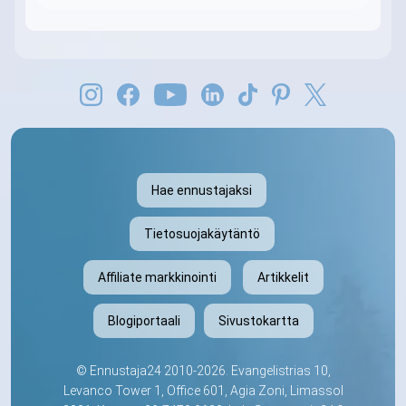
Hae ennustajaksi
Tietosuojakäytäntö
Affiliate markkinointi
Artikkelit
Blogiportaali
Sivustokartta
©
Ennustaja24
2010-2026. Evangelistrias 10,
Levanco Tower 1, Office 601, Agia Zoni, Limassol