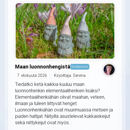
Maan luonnonhengistä
Esoterismi
7. elokuuta 2026
Kirjoittaja: Serena
Tiedätkö ketä kaikkia kuuluu maan
luonnonhenkiin elementaalihenkien lisäksi?
Elementaalihenkiähän olivat maahan, veteen,
ilmaan ja tuleen liittyvät henget.
Luonnonhenkiähän ovat muunmuassa metsien ja
puiden haltijat. Niityillä asustelevat kukkaiskeijut
sekä niittykeijut ovat myös...