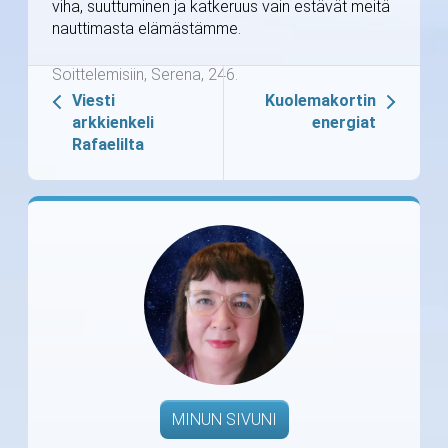
viha, suuttuminen ja katkeruus vain estävät meitä
nauttimasta elämästämme.
Soittelemisiin, Serena, 246.
Viesti
Kuolemakortin
arkkienkeli
energiat
Rafaelilta
MINUN SIVUNI