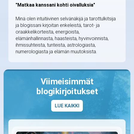
"Matkaa kanssani kohti oivalluksia"
Minä olen intuitiivinen selvänäkijä ja tarottulkitsija
ja blogissani kirjoitan enkeleistä, tarot- ja
oraakkelikorteista, energioista,
elämänhallinnasta, haasteista, hyvinvoinnista,
ihmissuhteista, tunteista, astrologiasta,
numerologiasta ja elämän muutoksista.
Viimeisimmät
blogikirjoitukset
LUE KAIKKI