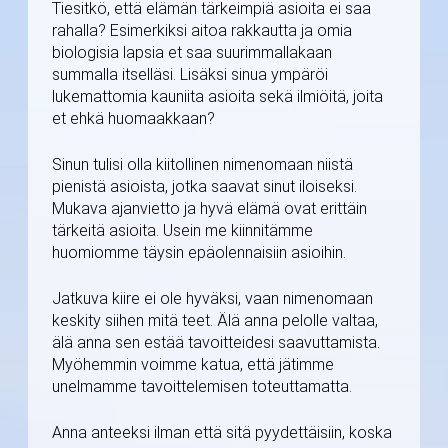
Tiesitkö, että elämän tärkeimpiä asioita ei saa
rahalla? Esimerkiksi aitoa rakkautta ja omia
biologisia lapsia et saa suurimmallakaan
summalla itselläsi. Lisäksi sinua ympäröi
lukemattomia kauniita asioita sekä ilmiöitä, joita
et ehkä huomaakkaan?
Sinun tulisi olla kiitollinen nimenomaan niistä
pienistä asioista, jotka saavat sinut iloiseksi.
Mukava ajanvietto ja hyvä elämä ovat erittäin
tärkeitä asioita. Usein me kiinnitämme
huomiomme täysin epäolennaisiin asioihin.
Jatkuva kiire ei ole hyväksi, vaan nimenomaan
keskity siihen mitä teet. Älä anna pelolle valtaa,
älä anna sen estää tavoitteidesi saavuttamista.
Myöhemmin voimme katua, että jätimme
unelmamme tavoittelemisen toteuttamatta.
Anna anteeksi ilman että sitä pyydettäisiin, koska