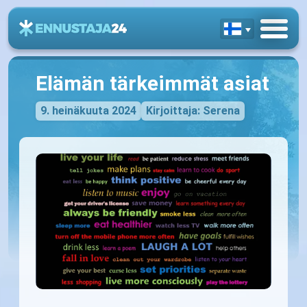
Elämän tärkeimmät asiat
9. heinäkuuta 2024
Kirjoittaja: Serena