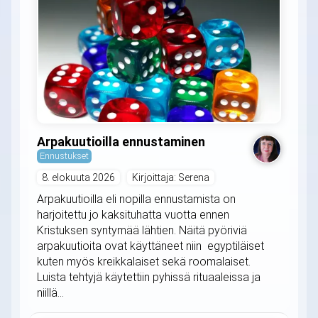
Arpakuutioilla ennustaminen
Ennustukset
8. elokuuta 2026
Kirjoittaja: Serena
Arpakuutioilla eli nopilla ennustamista on
harjoitettu jo kaksituhatta vuotta ennen
Kristuksen syntymää lähtien. Näitä pyöriviä
arpakuutioita ovat käyttäneet niin egyptiläiset
kuten myös kreikkalaiset sekä roomalaiset.
Luista tehtyjä käytettiin pyhissä rituaaleissa ja
niillä...