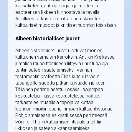
kansatieteen, antropologian ja modernin
esoteerisen liikkeen kiinnostavalla tavalla.
Asiallinen tarkastelu erottaa peruskäsitteet,
kulttuuriset muodot ja kriittiset huomiot toisistaan.
Aiheen historialliset juuret
Aiheen historialliset juuret ulottuvat monien
kulttuurien varhaisiin kerroksiin. Antiikin Kreikassa
jumalien rauhoittamiseen liittyviä uhrirituaaleja
tehtiin sateen säätelemiseksi. Vanhan
testamentin profeetta Elias kutsui Israelin
tasangoille sadetta pitkän kuivuuden jälkeen.
Tällainen perinne asettuu osaksi laajempaa
keskustelua. Tässä keskustelussa
noituus
tarkastelee rituaalisia tapoja vaikuttaa
luonnonilmiöihin osana ihmisen kulttuurihistoriaa.
Pohjoismaisessa esikristillisessä perinteessä
Þórin eli Thorin kutsumisen rituaaleja tehtiin
ukkosen ja sateen aikaansaamiseksi.