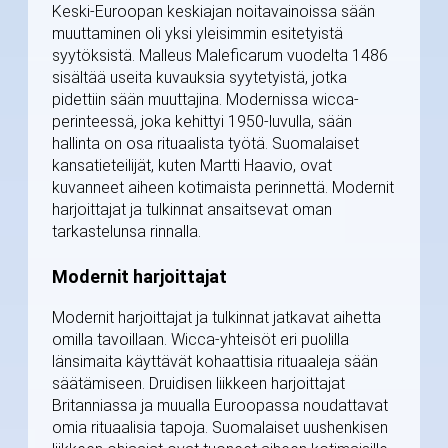
Keski-Euroopan keskiajan noitavainoissa sään
muuttaminen oli yksi yleisimmin esitetyistä
syytöksistä. Malleus Maleficarum vuodelta 1486
sisältää useita kuvauksia syytetyistä, jotka
pidettiin sään muuttajina. Modernissa wicca-
perinteessä, joka kehittyi 1950-luvulla, sään
hallinta on osa rituaalista työtä. Suomalaiset
kansatieteilijät, kuten Martti Haavio, ovat
kuvanneet aiheen kotimaista perinnettä. Modernit
harjoittajat ja tulkinnat ansaitsevat oman
tarkastelunsa rinnalla.
Modernit harjoittajat
Modernit harjoittajat ja tulkinnat jatkavat aihetta
omilla tavoillaan. Wicca-yhteisöt eri puolilla
länsimaita käyttävät kohaattisia rituaaleja sään
säätämiseen. Druidisen liikkeen harjoittajat
Britanniassa ja muualla Euroopassa noudattavat
omia rituaalisia tapoja. Suomalaiset uushenkisen