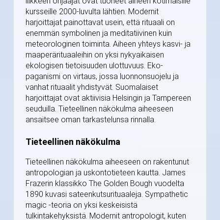
liikkeen ohjaajat ovat tuoneet aiheen kotimaisille
kursseille 2000-luvulta lähtien. Modernit
harjoittajat painottavat usein, että rituaali on
enemmän symbolinen ja meditatiivinen kuin
meteorologinen toiminta. Aiheen yhteys kasvi- ja
maaperärituaaleihin on yksi nykyaikaisen
ekologisen tietoisuuden ulottuvuus. Eko-
paganismi on virtaus, jossa luonnonsuojelu ja
vanhat rituaalit yhdistyvät. Suomalaiset
harjoittajat ovat aktiivisia Helsingin ja Tampereen
seuduilla. Tieteellinen näkökulma aiheeseen
ansaitsee oman tarkastelunsa rinnalla.
Tieteellinen näkökulma
Tieteellinen näkökulma aiheeseen on rakentunut
antropologian ja uskontotieteen kautta. James
Frazerin klassikko The Golden Bough vuodelta
1890 kuvasi sateenkutsurituaaleja. Sympathetic
magic -teoria on yksi keskeisistä
tulkintakehyksistä. Modernit antropologit, kuten