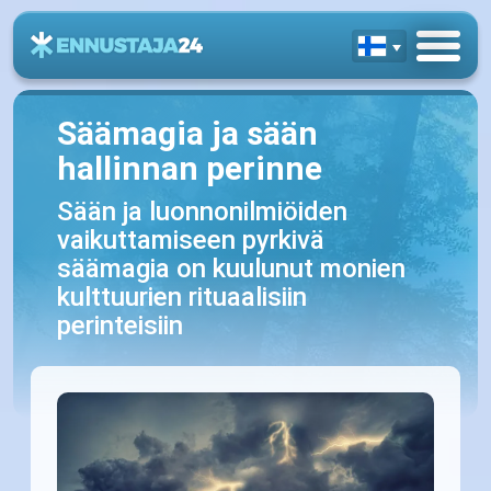
Säämagia ja sään
hallinnan perinne
Sään ja luonnonilmiöiden
vaikuttamiseen pyrkivä
säämagia on kuulunut monien
kulttuurien rituaalisiin
perinteisiin