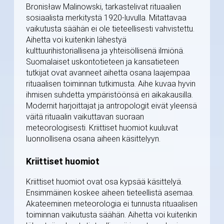
Bronisław Malinowski, tarkastelivat rituaalien
sosiaalista merkitystä 1920-luvulla. Mitattavaa
vaikutusta säähän ei ole tieteellisesti vahvistettu.
Aihetta voi kuitenkin lähestyä
kulttuurihistoriallisena ja yhteisöllisenä ilmiönä.
Suomalaiset uskontotieteen ja kansatieteen
tutkijat ovat avanneet aihetta osana laajempaa
rituaalisen toiminnan tutkimusta. Aihe kuvaa hyvin
ihmisen suhdetta ympäristöönsä eri aikakausilla.
Modernit harjoittajat ja antropologit eivät yleensä
väitä rituaalin vaikuttavan suoraan
meteorologisesti. Kriittiset huomiot kuuluvat
luonnollisena osana aiheen käsittelyyn.
Kriittiset huomiot
Kriittiset huomiot ovat osa kypsää käsittelyä.
Ensimmäinen koskee aiheen tieteellistä asemaa.
Akateeminen meteorologia ei tunnusta rituaalisen
toiminnan vaikutusta säähän. Aihetta voi kuitenkin