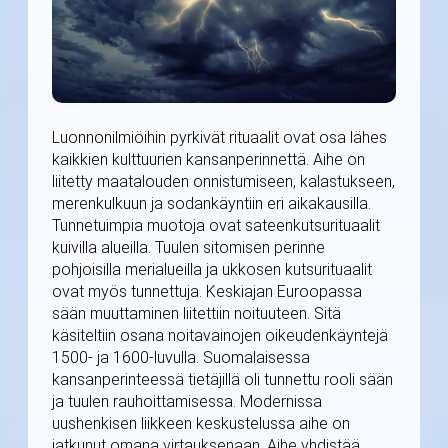
Luonnonilmiöihin pyrkivät rituaalit ovat osa lähes
kaikkien kulttuurien kansanperinnettä. Aihe on
liitetty maatalouden onnistumiseen, kalastukseen,
merenkulkuun ja sodankäyntiin eri aikakausilla.
Tunnetuimpia muotoja ovat sateenkutsurituaalit
kuivilla alueilla. Tuulen sitomisen perinne
pohjoisilla merialueilla ja ukkosen kutsurituaalit
ovat myös tunnettuja. Keskiajan Euroopassa
sään muuttaminen liitettiin noituuteen. Sitä
käsiteltiin osana noitavainojen oikeudenkäyntejä
1500- ja 1600-luvulla. Suomalaisessa
kansanperinteessä tietäjillä oli tunnettu rooli sään
ja tuulen rauhoittamisessa. Modernissa
uushenkisen liikkeen keskustelussa aihe on
jatkunut omana virtauksenaan. Aihe yhdistää