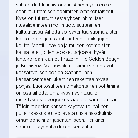
suhteen kulttuurihistoriaan. Aiheen ydin ei ole
sään muuttamisen oppiminen omakohtaisesti.
Kyse on tutustumisesta yhden inhimillisen
rituaaliperinteen monimuotoisuuteen eri
kulttuureissa. Aihetta voi syventää suomalaisten
kansatieteen ja uskontotieteen oppikirjojen
kautta. Martti Haavion ja muiden kotimaisten
kansatieteilijöiden teokset tarjoavat hyvän
lähtökohdan. James Frazerin The Golden Bough
ja Bronisław Malinowskin tutkimukset antavat
kansainvälisen pohjan. Säännöllinen
kansanperinteen lukeminen rakentaa hyvää
pohjaa. Luontosuhteen omakohtainen pohtiminen
on osa aihetta. Oma kysymys rituaalien
merkityksestä voi joskus jäädä askarruttamaan.
Tällöin meedion kanssa käytävä rauhallinen
puhelinkeskustelu voi avata uusia näkökulmia
oman pohdinnan jäsentämiseen. Henkinen
sparraus täydentää lukemisen antia.