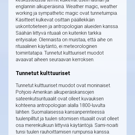
englannin alkuperäisinä. Weather magic, weather
working ja sympathetic magic ovat tunnetuimpia.
Käsitteet kulkevat osittain päällekkäin
uskontotieteen ja antropologian alueiden kanssa.
Säähän liittyvä rituaali on kuitenkin tarkka
erityisalue. Olennaista on muistaa, että aihe on
rituaalinen käytäntö, ei meteorologinen
toimintatapa. Tunnetut kulttuuriset muodot
avaavat aiheen seuraavan kerroksen.
Tunnetut kulttuuriset
Tunnetut kulttuuriset muodot ovat moninaiset.
Pohjois-Amerikan alkuperäiskansojen
sateenkutsurituaalit ovat olleet kuvauksen
kohteena antropologian alalla 1800-luvulta
lähtien. Suomalaisessa kansanperinteessä
tuulenpilltut ja tuulen sitomisen rituaalit ovat olleet
osa merenkulkuun liittyviä käytäntöjä. Sami-noaiti
tunsi tuulen rauhoittamisen rumpunsa kanssa.