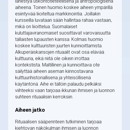
lähestyä uskontotieteellisenä ja antropologisena
aiheena. Toinen huomio koskee aiheen ympärillä
esiintyvää liioiteltua markkinointia. Joillakin
kursseilla luvataan sään hallintaa rahaa vastaan,
mikä on liioittelua. Suomalaiset
kuluttajaviranomaiset suosittavat varovaisuutta
tällaisten lupausten kanssa. Kolmas huomio
koskee kulttuuristen juurten kunnioittamista.
Alkuperäiskansojen rituaalit ovat osa elävää
kulttuuria, eikä niitä ole oikein irrottaa
kontekstista. Maltillinen ja kunnioittava ote
säilyttää aiheen aseman kiinnostavana
kulttuurihistoriallisena ja yhteisöllisenä
käytäntönä. Aihe ei tällöin palaudu pelkäksi
viihteeksi vaan tarjoaa ikkunan ihmisen ja luonnon
suhteen rituaalisiin kerroksiin.
Aiheen jatko
Rituaalisen sääperinteen tutkiminen tarjoaa
kiehtovan näkökulman ihmisen ja luonnon