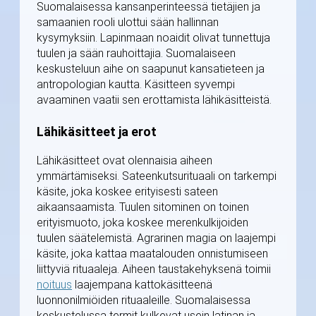
Suomalaisessa kansanperinteessä tietäjien ja
samaanien rooli ulottui sään hallinnan
kysymyksiin. Lapinmaan noaidit olivat tunnettuja
tuulen ja sään rauhoittajia. Suomalaiseen
keskusteluun aihe on saapunut kansatieteen ja
antropologian kautta. Käsitteen syvempi
avaaminen vaatii sen erottamista lähikäsitteistä.
Lähikäsitteet ja erot
Lähikäsitteet ovat olennaisia aiheen
ymmärtämiseksi. Sateenkutsurituaali on tarkempi
käsite, joka koskee erityisesti sateen
aikaansaamista. Tuulen sitominen on toinen
erityismuoto, joka koskee merenkulkijoiden
tuulen säätelemistä. Agrarinen magia on laajempi
käsite, joka kattaa maatalouden onnistumiseen
liittyviä rituaaleja. Aiheen taustakehyksenä toimii
noituus
laajempana kattokäsitteenä
luonnonilmiöiden rituaaleille. Suomalaisessa
keskustelussa termit kulkevat usein latinan ja