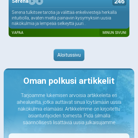
246
Serena
Serena tulkitsee tarotia ja välittää enkeliviestejä herkällä
intuitiolla, avaten mieltä painaviin kysymyksiin uusia
näkökulmia ja lempeää selkeyttä juuri...
VAPAA
MINUN SIVUNI
Aloitussivu
Oman polkusi artikkelit
Tarjoamme lukemisen arvoisia artikkeleita eri
aihealueilta, jotka auttavat sinua löytämään uusia
näkökulmia elämääsi. Artikkelimme on kirjoitettu
asiantuntijoiden toimesta. Pidä silmällä
säännöllisesti lisättäviä uusia julkaisujamme