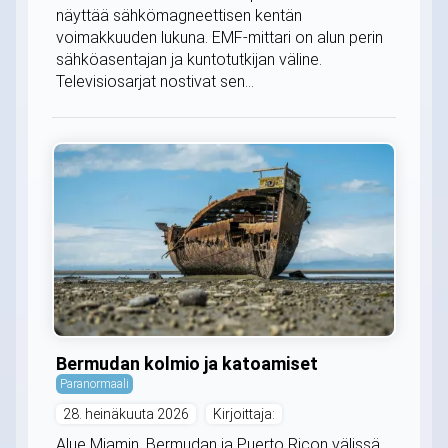
näyttää sähkömagneettisen kentän
voimakkuuden lukuna. EMF-mittari on alun perin
sähköasentajan ja kuntotutkijan väline.
Televisiosarjat nostivat sen...
Bermudan kolmio ja katoamiset
Paranormaali
28. heinäkuuta 2026
Kirjoittaja:
Alue Miamin, Bermudan ja Puerto Ricon välissä