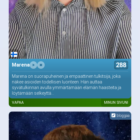
288
Marena
Marena on suorapuheinen ja empaattinen tulkitsija, joka
näkee asioiden todellisen luonteen. Hän auttaa
syvätulkinnan avulla ymmärtämään elämän haasteita ja
löytämään selkeyttä...
VAPAA
MINUN SIVUNI
bloggaa