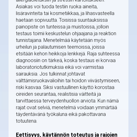
Asiakas voi tuoda testiin ruoka aineita,
lisäravinteita tai kosmetiikkaa, ja lihasvasteella
haetaan sopivuutta. Toisissa suuntauksissa
painopiste on tunteissa ja muistoissa, jolloin
testaus toimii keskustelun ohjaajana ja reaktion
tunnistajana. Menetelmää käytetään myös
urheilun ja palautumisen teemoissa, joissa
etsitään kehon heikkoja lenkkejä. Raja suhteessa
diagnoosiin on tärkeä, koska testaus ei korvaa
laboratoriotutkimuksia eikä voi varmistaa
sairauksia. Jos tulkinnat johtavat
välttämisruokavalioihin tai hoidon viivästymiseen,
riski kasvaa. Siksi vastuullinen käyttö korostaa
oireiden seurantaa, realistisia väitteitä ja
tarvittaessa terveydenhuollon arviota. Kun nämä
rajat ovat selviä, menetelmä voidaan ymmärtää
täydentävänä työkaluna eikä pakottavana
totuutena.
Eettisyys, käytännön toteutus ja rajojen