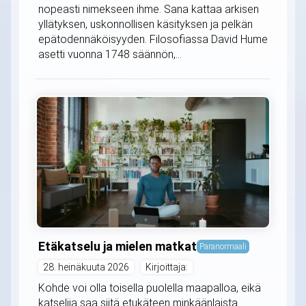
nopeasti nimekseen ihme. Sana kattaa arkisen
yllätyksen, uskonnollisen käsityksen ja pelkän
epätodennäköisyyden. Filosofiassa David Hume
asetti vuonna 1748 säännön,...
Etäkatselu ja mielen matkat
Paranormaali
28. heinäkuuta 2026
Kirjoittaja:
Kohde voi olla toisella puolella maapalloa, eikä
katselija saa siitä etukäteen minkäänlaista