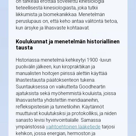
on tärkeää erottaa sovellettu kinesiologia
tieteellisestä kinesiologiasta, joka tutkii
liikkumista ja biomekaniikkaa. Menetelmän
peruslupaus on, että keho antaa välitöntä tietoa,
kun ärsyke ja lihasvaste kohtaavat.
Koulukunnat ja menetelmän historiallinen
tausta
Historiassa menetelmä kehkeytyi 1900 -luvun
puolivälin jälkeen, kun kiropraktiikan ja
manualisten hoitojen piirissä alettiin käyttää
lihastestausta päätöksenteon tukena.
Suuntauksessa on vaikutteita Goodheartin
ajatuksista sekä myöhemmistä kouluista, joissa
lihasvastetta yhdistettiin meridiaaneihin,
refleksipisteisiin ja tunnetiloihin. Käytännöt
muuttuivat koulutuksiksi ja protokolliksi, ja niiden
sanasto levisi hyvinvointialalle. Samassa
ympäristössä
vaihtoehtoinen lääketiede
tarjosi
kehikon, jossa energian, hermoston ja