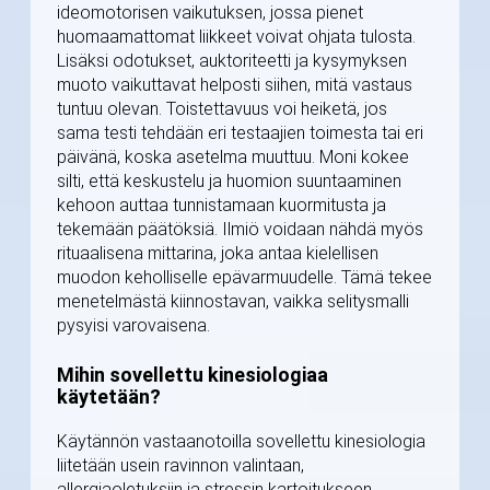
ideomotorisen vaikutuksen, jossa pienet
huomaamattomat liikkeet voivat ohjata tulosta.
Lisäksi odotukset, auktoriteetti ja kysymyksen
muoto vaikuttavat helposti siihen, mitä vastaus
tuntuu olevan. Toistettavuus voi heiketä, jos
sama testi tehdään eri testaajien toimesta tai eri
päivänä, koska asetelma muuttuu. Moni kokee
silti, että keskustelu ja huomion suuntaaminen
kehoon auttaa tunnistamaan kuormitusta ja
tekemään päätöksiä. Ilmiö voidaan nähdä myös
rituaalisena mittarina, joka antaa kielellisen
muodon keholliselle epävarmuudelle. Tämä tekee
menetelmästä kiinnostavan, vaikka selitysmalli
pysyisi varovaisena.
Mihin sovellettu kinesiologiaa
käytetään?
Käytännön vastaanotoilla sovellettu kinesiologia
liitetään usein ravinnon valintaan,
allergiaoletuksiin ja stressin kartoitukseen.