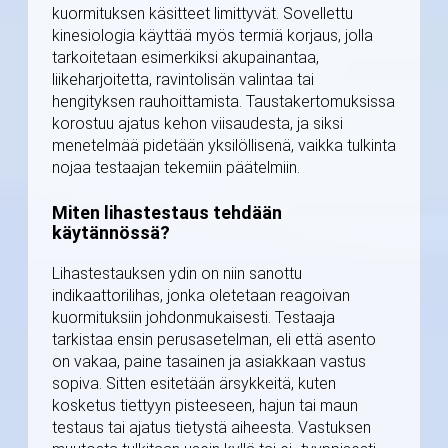
kuormituksen käsitteet limittyvät. Sovellettu
kinesiologia käyttää myös termiä korjaus, jolla
tarkoitetaan esimerkiksi akupainantaa,
liikeharjoitetta, ravintolisän valintaa tai
hengityksen rauhoittamista. Taustakertomuksissa
korostuu ajatus kehon viisaudesta, ja siksi
menetelmää pidetään yksilöllisenä, vaikka tulkinta
nojaa testaajan tekemiin päätelmiin.
Miten lihastestaus tehdään
käytännössä?
Lihastestauksen ydin on niin sanottu
indikaattorilihas, jonka oletetaan reagoivan
kuormituksiin johdonmukaisesti. Testaaja
tarkistaa ensin perusasetelman, eli että asento
on vakaa, paine tasainen ja asiakkaan vastus
sopiva. Sitten esitetään ärsykkeitä, kuten
kosketus tiettyyn pisteeseen, hajun tai maun
testaus tai ajatus tietystä aiheesta. Vastuksen