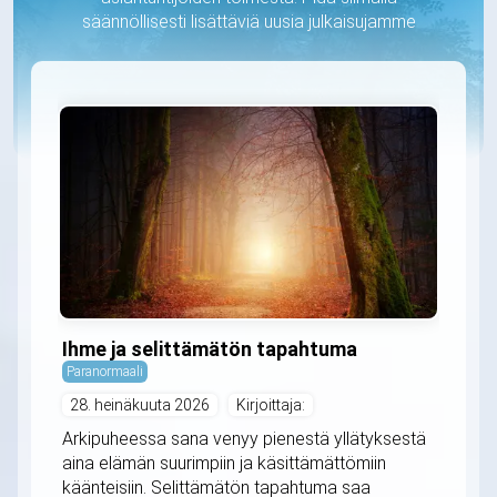
säännöllisesti lisättäviä uusia julkaisujamme
Ihme ja selittämätön tapahtuma
Paranormaali
28. heinäkuuta 2026
Kirjoittaja:
Arkipuheessa sana venyy pienestä yllätyksestä
aina elämän suurimpiin ja käsittämättömiin
käänteisiin. Selittämätön tapahtuma saa