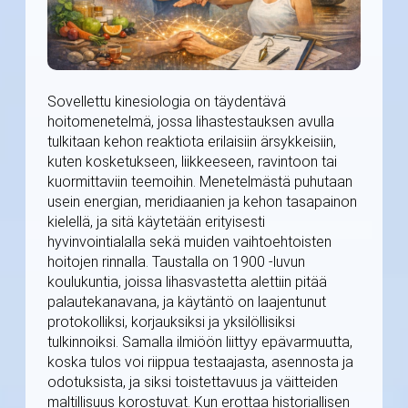
Sovellettu kinesiologia on täydentävä
hoitomenetelmä, jossa lihastestauksen avulla
tulkitaan kehon reaktiota erilaisiin ärsykkeisiin,
kuten kosketukseen, liikkeeseen, ravintoon tai
kuormittaviin teemoihin. Menetelmästä puhutaan
usein energian, meridiaanien ja kehon tasapainon
kielellä, ja sitä käytetään erityisesti
hyvinvointialalla sekä muiden vaihtoehtoisten
hoitojen rinnalla. Taustalla on 1900 -luvun
koulukuntia, joissa lihasvastetta alettiin pitää
palautekanavana, ja käytäntö on laajentunut
protokolliksi, korjauksiksi ja yksilöllisiksi
tulkinnoiksi. Samalla ilmiöön liittyy epävarmuutta,
koska tulos voi riippua testaajasta, asennosta ja
odotuksista, ja siksi toistettavuus ja väitteiden
maltillisuus korostuvat. Kun erottaa historiallisen