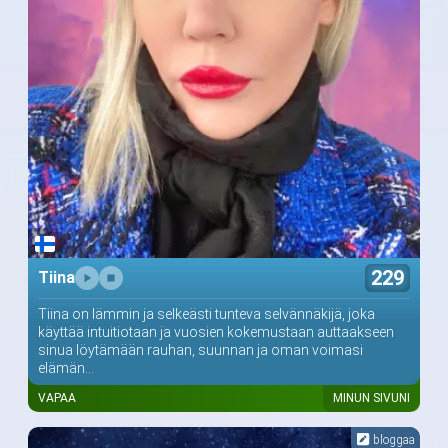
229
Tiina
Tiina on lämmin ja selkeästi tunteva selvännäkijä, joka
käyttää intuitiotaan ja vuosien kokemustaan auttaakseen
sinua löytämään rauhan, suunnan ja oman voimasi
elämän...
VAPAA
MINUN SIVUNI
bloggaa