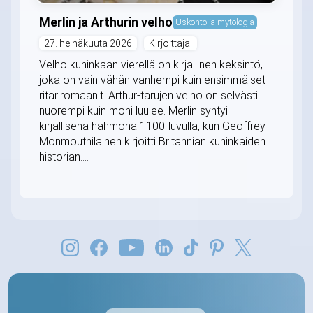
Merlin ja Arthurin velho
Uskonto ja mytologia
27. heinäkuuta 2026
Kirjoittaja:
Velho kuninkaan vierellä on kirjallinen keksintö,
joka on vain vähän vanhempi kuin ensimmäiset
ritariromaanit. Arthur-tarujen velho on selvästi
nuorempi kuin moni luulee. Merlin syntyi
kirjallisena hahmona 1100-luvulla, kun Geoffrey
Monmouthilainen kirjoitti Britannian kuninkaiden
historian....