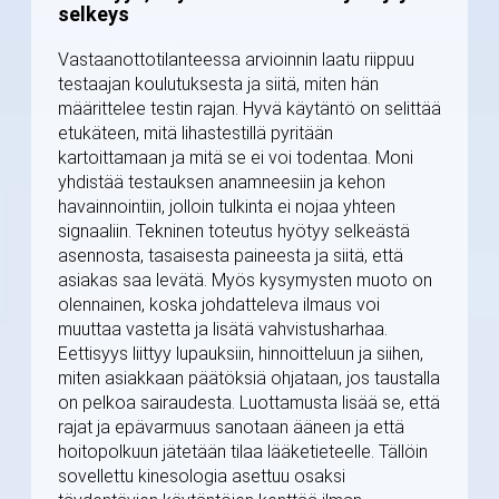
selkeys
Vastaanottotilanteessa arvioinnin laatu riippuu
testaajan koulutuksesta ja siitä, miten hän
määrittelee testin rajan. Hyvä käytäntö on selittää
etukäteen, mitä lihastestillä pyritään
kartoittamaan ja mitä se ei voi todentaa. Moni
yhdistää testauksen anamneesiin ja kehon
havainnointiin, jolloin tulkinta ei nojaa yhteen
signaaliin. Tekninen toteutus hyötyy selkeästä
asennosta, tasaisesta paineesta ja siitä, että
asiakas saa levätä. Myös kysymysten muoto on
olennainen, koska johdatteleva ilmaus voi
muuttaa vastetta ja lisätä vahvistusharhaa.
Eettisyys liittyy lupauksiin, hinnoitteluun ja siihen,
miten asiakkaan päätöksiä ohjataan, jos taustalla
on pelkoa sairaudesta. Luottamusta lisää se, että
rajat ja epävarmuus sanotaan ääneen ja että
hoitopolkuun jätetään tilaa lääketieteelle. Tällöin
sovellettu kinesologia asettuu osaksi