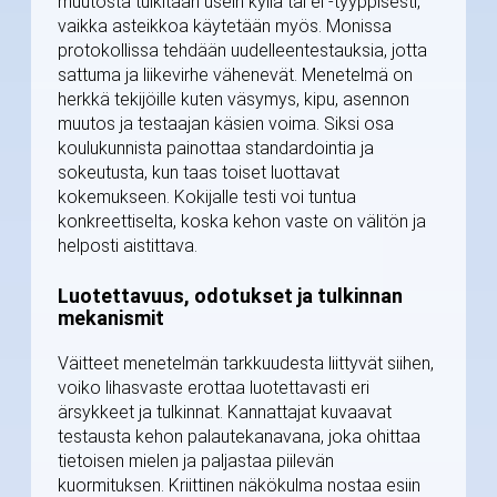
muutosta tulkitaan usein kyllä tai ei -tyyppisesti,
vaikka asteikkoa käytetään myös. Monissa
protokollissa tehdään uudelleentestauksia, jotta
sattuma ja liikevirhe vähenevät. Menetelmä on
herkkä tekijöille kuten väsymys, kipu, asennon
muutos ja testaajan käsien voima. Siksi osa
koulukunnista painottaa standardointia ja
sokeutusta, kun taas toiset luottavat
kokemukseen. Kokijalle testi voi tuntua
konkreettiselta, koska kehon vaste on välitön ja
helposti aistittava.
Luotettavuus, odotukset ja tulkinnan
mekanismit
Väitteet menetelmän tarkkuudesta liittyvät siihen,
voiko lihasvaste erottaa luotettavasti eri
ärsykkeet ja tulkinnat. Kannattajat kuvaavat
testausta kehon palautekanavana, joka ohittaa
tietoisen mielen ja paljastaa piilevän
kuormituksen. Kriittinen näkökulma nostaa esiin