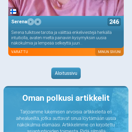
246
Serena
Serena tulkitsee tarotia ja välittää enkeliviestejä herkällä
intuitiolla, avaten mieltä painaviin kysymyksiin uusia
näkökulmia ja lempeää selkeyttä juuri...
VARATTU
MINUN SIVUNI
Aloitussivu
Oman polkusi artikkelit
Tarjoamme lukemisen arvoisia artikkeleita eri
aihealueilta, jotka auttavat sinua löytämään uusia
näkökulmia elämääsi. Artikkelimme on kirjoitettu
asiantuntijoiden toimesta. Pidä silmällä