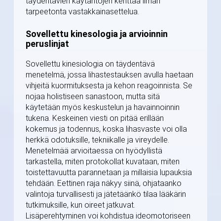
täydentävien käytäntöjen kenttää ilman
tarpeetonta vastakkainasettelua.
Sovellettu kinesologia ja arvioinnin
peruslinjat
Sovellettu kinesiologia on täydentävä
menetelmä, jossa lihastestauksen avulla haetaan
vihjeitä kuormituksesta ja kehon reagoinnista. Se
nojaa holistiseen sanastoon, mutta sitä
käytetään myös keskustelun ja havainnoinnin
tukena. Keskeinen viesti on pitää erillään
kokemus ja todennus, koska lihasvaste voi olla
herkkä odotuksille, tekniikalle ja vireydelle.
Menetelmää arvioitaessa on hyödyllistä
tarkastella, miten protokollat kuvataan, miten
toistettavuutta parannetaan ja millaisia lupauksia
tehdään. Eettinen raja näkyy siinä, ohjataanko
valintoja turvallisesti ja jätetäänkö tilaa lääkärin
tutkimuksille, kun oireet jatkuvat.
Lisäperehtyminen voi kohdistua ideomotoriseen