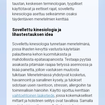
taustan, keskeisen terminologian, tyypilliset
käyttötavat ja eettiset rajat, sovellettu
kinesiologia asettuu selkeämmin osaksi
täydentävien menetelmien kenttää.
Sovellettu kinesiologia ja
lihastestauksen idea
Sovellettu kinesiologia tunnetaan menetelmänä,
jossa lihasten kevyttä vastusta käytetään
palautteena kehon kuormituksista ja
mahdollisista epätasapainoista. Testaaja pyytää
asiakasta pitämään raajaa tietyssä asennossa ja
lisää painetta, jolloin vastuksen muutosta
tulkitaan. Menetelmässä yhdistyvät kosketus,
havainnointi ja sanallinen kysely, ja tulokset
sidotaan usein ravintoon, stressiin, allergioihin tai
toiminnallisiin häiriöihin. Käyttö sijoittuu kenttään
vaihtoehtoinen lääketiede
, jossa kokemukselliset
mittarit ja holistinen selitys ovat tavallisia. Samalla