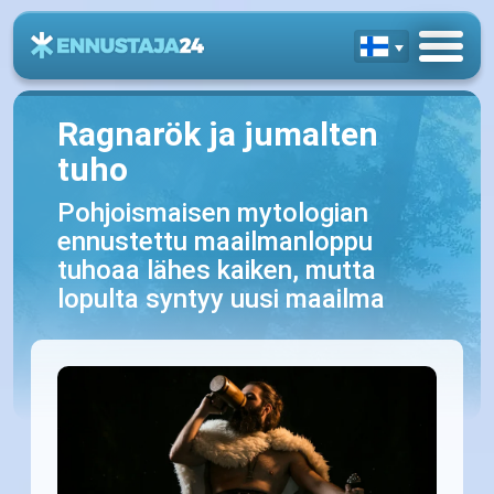
Ragnarök ja jumalten
tuho
Pohjoismaisen mytologian
ennustettu maailmanloppu
tuhoaa lähes kaiken, mutta
lopulta syntyy uusi maailma