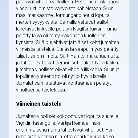
pääsivät vihdoin valloilleen. Petollinen Loki pääsi
vihdoin irti omista vahvoista kahleistaan. Suuri
maailmankäärme Jörmungand nousi lopulta
merten syvyyksistä. Samalla valtavat aallot
lähettivät liikkeelle pelätyn Naglfar-laivan. Tämä
pelätty laiva oli tehty kokonaan kuolleiden
kynsistä. Sillä purjehtivat jättiläiset kohti jumalten
viimeistä taistelua. Etelästä saapui myös pelätty
tulijättiläinen nimeltä Surt. Hän toi mukanaan tulta
ja tuhoa levittävät demoniset joukot. Näin kaikki
jumalten viholliset olivat vihdoin liikkeellä. Suuri ja
lopullinen yhteenotto oli nyt jo hyvin lähellä.
Jumalat valmistautuivat kohtaamaan pelätyt
vihollisensa taistelussa.
Viimeinen taistelu
Jumalten viholliset kokoontuivat lopulta suurelle
Vigridin tasangolle. Vartija Heimdall näki
ensimmäisenä nämä lähestyvät viholliset. Hän
puhalsi torveensa niin, että ääni kaikui yli koko