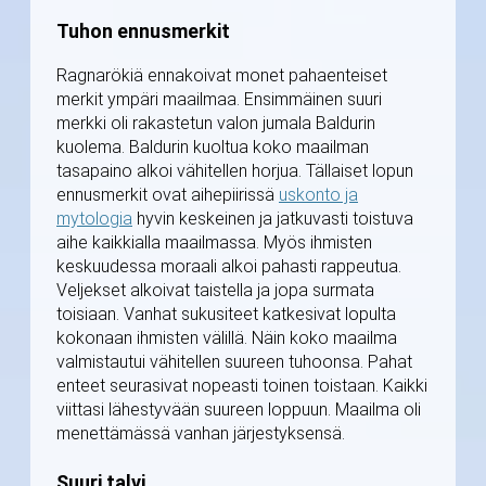
Tuhon ennusmerkit
Ragnarökiä ennakoivat monet pahaenteiset
merkit ympäri maailmaa. Ensimmäinen suuri
merkki oli rakastetun valon jumala Baldurin
kuolema. Baldurin kuoltua koko maailman
tasapaino alkoi vähitellen horjua. Tällaiset lopun
ennusmerkit ovat aihepiirissä
uskonto ja
mytologia
hyvin keskeinen ja jatkuvasti toistuva
aihe kaikkialla maailmassa. Myös ihmisten
keskuudessa moraali alkoi pahasti rappeutua.
Veljekset alkoivat taistella ja jopa surmata
toisiaan. Vanhat sukusiteet katkesivat lopulta
kokonaan ihmisten välillä. Näin koko maailma
valmistautui vähitellen suureen tuhoonsa. Pahat
enteet seurasivat nopeasti toinen toistaan. Kaikki
viittasi lähestyvään suureen loppuun. Maailma oli
menettämässä vanhan järjestyksensä.
Suuri talvi