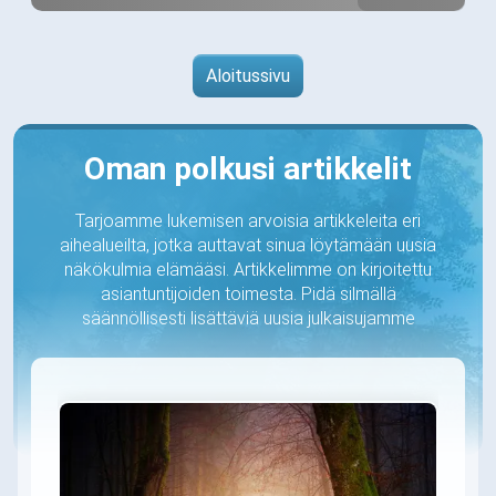
Aloitussivu
Oman polkusi artikkelit
Tarjoamme lukemisen arvoisia artikkeleita eri
aihealueilta, jotka auttavat sinua löytämään uusia
näkökulmia elämääsi. Artikkelimme on kirjoitettu
asiantuntijoiden toimesta. Pidä silmällä
säännöllisesti lisättäviä uusia julkaisujamme