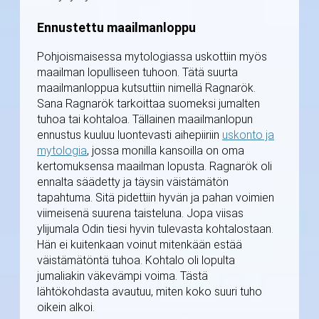
Ennustettu maailmanloppu
Pohjoismaisessa mytologiassa uskottiin myös
maailman lopulliseen tuhoon. Tätä suurta
maailmanloppua kutsuttiin nimellä Ragnarök.
Sana Ragnarök tarkoittaa suomeksi jumalten
tuhoa tai kohtaloa. Tällainen maailmanlopun
ennustus kuuluu luontevasti aihepiiriin
uskonto ja
mytologia
, jossa monilla kansoilla on oma
kertomuksensa maailman lopusta. Ragnarök oli
ennalta säädetty ja täysin väistämätön
tapahtuma. Sitä pidettiin hyvän ja pahan voimien
viimeisenä suurena taisteluna. Jopa viisas
ylijumala Odin tiesi hyvin tulevasta kohtalostaan.
Hän ei kuitenkaan voinut mitenkään estää
väistämätöntä tuhoa. Kohtalo oli lopulta
jumaliakin väkevämpi voima. Tästä
lähtökohdasta avautuu, miten koko suuri tuho
oikein alkoi.