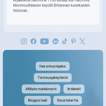
kirjallisena hahmona 1100-luvulla, kun Geoffrey
Monmouthilainen kirjoitti Britannian kuninkaiden
historian....
Hae ennustajaksi
Tietosuojakäytäntö
Affiliate markkinointi
Artikkelit
Blogiportaali
Sivustokartta