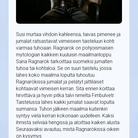
Susi murtaa vihdoin kahleensa, taivas pimenee ja
jumalat ratsastavat viimeiseen taisteluun kohti
varmaa tuhoaan. Ragnarök on pohjoismaisen
mytologian kaikkein kuuluisin maailmanloppu.
Sana Ragnarök tarkoittaa suomeksi jumalten
tuhoa tai kohtaloa. Se on suuri taistelu, jossa
lähes koko maailma lopulta tuhoutuu.
Ragnarökissä jumalat ja pelätyt jättiläiset
kohtaavat viimeisen kerran. Sitä ennen koittaa
hirvittävä ja hyvin pitkä talvi nimeltä Fimbulvetr.
Taistelussa lähes kaikki jumalat saavat lopulta
surmansa. Tuhon jälkeen maailma kuitenkin
syntyy vielä kerran kokonaan uudelleen. Kaksi
ihmistä selviää hengissä ja aloittaa kaiken alusta.
Seuraavaksi avautuu, mistä Ragnarökissä oikein
on kysymys.