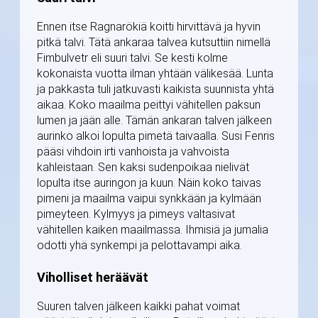
Ennen itse Ragnarökiä koitti hirvittävä ja hyvin
pitkä talvi. Tätä ankaraa talvea kutsuttiin nimellä
Fimbulvetr eli suuri talvi. Se kesti kolme
kokonaista vuotta ilman yhtään välikesää. Lunta
ja pakkasta tuli jatkuvasti kaikista suunnista yhtä
aikaa. Koko maailma peittyi vähitellen paksun
lumen ja jään alle. Tämän ankaran talven jälkeen
aurinko alkoi lopulta pimetä taivaalla. Susi Fenris
pääsi vihdoin irti vanhoista ja vahvoista
kahleistaan. Sen kaksi sudenpoikaa nielivät
lopulta itse auringon ja kuun. Näin koko taivas
pimeni ja maailma vaipui synkkään ja kylmään
pimeyteen. Kylmyys ja pimeys valtasivat
vähitellen kaiken maailmassa. Ihmisiä ja jumalia
odotti yhä synkempi ja pelottavampi aika.
Viholliset heräävät
Suuren talven jälkeen kaikki pahat voimat