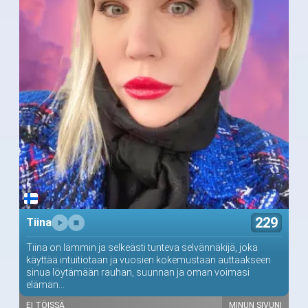
229
Tiina
Tiina on lämmin ja selkeästi tunteva selvännäkijä, joka
käyttää intuitiotaan ja vuosien kokemustaan auttaakseen
sinua löytämään rauhan, suunnan ja oman voimasi
elämän...
EI TÖISSÄ
MINUN SIVUNI