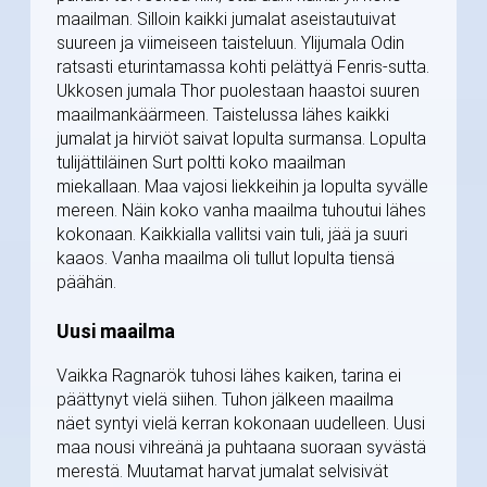
maailman. Silloin kaikki jumalat aseistautuivat
suureen ja viimeiseen taisteluun. Ylijumala Odin
ratsasti eturintamassa kohti pelättyä Fenris-sutta.
Ukkosen jumala Thor puolestaan haastoi suuren
maailmankäärmeen. Taistelussa lähes kaikki
jumalat ja hirviöt saivat lopulta surmansa. Lopulta
tulijättiläinen Surt poltti koko maailman
miekallaan. Maa vajosi liekkeihin ja lopulta syvälle
mereen. Näin koko vanha maailma tuhoutui lähes
kokonaan. Kaikkialla vallitsi vain tuli, jää ja suuri
kaaos. Vanha maailma oli tullut lopulta tiensä
päähän.
Uusi maailma
Vaikka Ragnarök tuhosi lähes kaiken, tarina ei
päättynyt vielä siihen. Tuhon jälkeen maailma
näet syntyi vielä kerran kokonaan uudelleen. Uusi
maa nousi vihreänä ja puhtaana suoraan syvästä
merestä. Muutamat harvat jumalat selvisivät