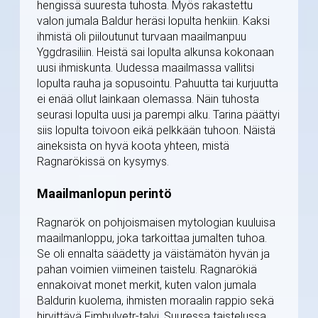
hengissä suuresta tuhosta. Myös rakastettu
valon jumala Baldur heräsi lopulta henkiin. Kaksi
ihmistä oli piiloutunut turvaan maailmanpuu
Yggdrasiliin. Heistä sai lopulta alkunsa kokonaan
uusi ihmiskunta. Uudessa maailmassa vallitsi
lopulta rauha ja sopusointu. Pahuutta tai kurjuutta
ei enää ollut lainkaan olemassa. Näin tuhosta
seurasi lopulta uusi ja parempi alku. Tarina päättyi
siis lopulta toivoon eikä pelkkään tuhoon. Näistä
aineksista on hyvä koota yhteen, mistä
Ragnarökissä on kysymys.
Maailmanlopun perintö
Ragnarök on pohjoismaisen mytologian kuuluisa
maailmanloppu, joka tarkoittaa jumalten tuhoa.
Se oli ennalta säädetty ja väistämätön hyvän ja
pahan voimien viimeinen taistelu. Ragnarökiä
ennakoivat monet merkit, kuten valon jumala
Baldurin kuolema, ihmisten moraalin rappio sekä
hirvittävä Fimbulvetr-talvi. Suuressa taistelussa