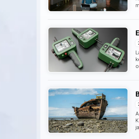
m
E
L
k
o
B
A
K
j