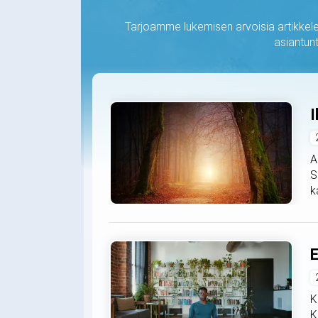
Tarjoamme lukemisen arvoisia artikkelei
asiantunt
I
A
S
k
E
K
K