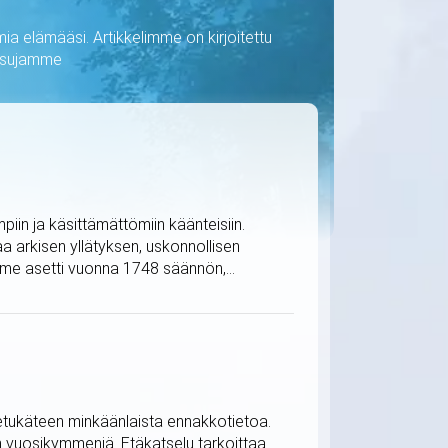
ia elämääsi. Artikkelimme on kirjoitettu
kaisujamme
iin ja käsittämättömiin käänteisiin.
 arkisen yllätyksen, uskonnollisen
me asetti vuonna 1748 säännön,...
ä etukäteen minkäänlaista ennakkotietoa.
in vuosikymmeniä. Etäkatselu tarkoittaa