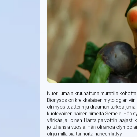
Nuori jumala kruunattuna muratilla kohottaa
Dionysos on kreikkalaisen mytologian viini
oli myös teatterin ja draaman tärkeä jumala
kuolevainen nainen nimeltä Semele. Hän syn
värikäs ja iloinen. Häntä palvottiin laajasti
jo tuhansia vuosia. Hän oli ainoa olympolai
oli ja millaisia tarinoita häneen liittyy.