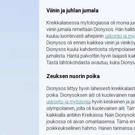
Viinin ja juhlan jumala
Kreikkalaisessa mytologiassa oli monia juma
viinin jumala nimeltään Dionysos. Hän hallit
kuuluu luontevasti aihepiiriin
uskonto ja my
Dionysos oli ennen kaikkea viinin ja viini
Dionysos kuului kahdentoista olympolaisen
jumalista. Häntä palvottiin hyvin laajasti k
Tästä lähtökohdasta avautuu, kuka Dionyso
Zeuksen nuorin poika
Dionysos liittyy hyvin läheisesti kreikkala
poika. Dionysoksen äiti oli kuolevainen nai
uskonto ja mytologia
hyvin keskeinen ja ja
olympolainen, jolla oli kuolevainen äiti. Tä
kaikkialla antiikin Kreikassa. Näin Dionys
joukossa oli aivan omanlaisensa. Tämä erot
poikkeuksellinen hahmo. Hänen tarinansa ol