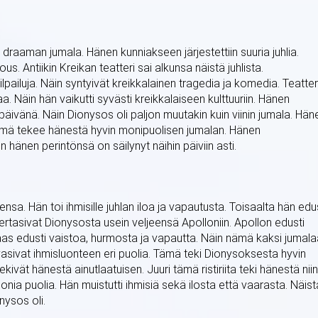
 draaman jumala. Hänen kunniakseen järjestettiin suuria juhlia.
nous. Antiikin Kreikan teatteri sai alkunsa näistä juhlista.
lpailuja. Näin syntyivät kreikkalainen tragedia ja komedia. Teatter
 Näin hän vaikutti syvästi kreikkalaiseen kulttuuriin. Hänen
päivänä. Näin Dionysos oli paljon muutakin kuin viinin jumala. Hän
. Tämä tekee hänestä hyvin monipuolisen jumalan. Hänen
äin hänen perintönsä on säilynyt näihin päiviin asti.
lensa. Hän toi ihmisille juhlan iloa ja vapautusta. Toisaalta hän edu
 vertasivat Dionysosta usein veljeensä Apolloniin. Apollon edusti
 taas edusti vaistoa, hurmosta ja vapautta. Näin nämä kaksi jumal
asivat ihmisluonteen eri puolia. Tämä teki Dionysoksesta hyvin
vät hänestä ainutlaatuisen. Juuri tämä ristiriita teki hänestä niin
nia puolia. Hän muistutti ihmisiä sekä ilosta että vaarasta. Näist
nysos oli.