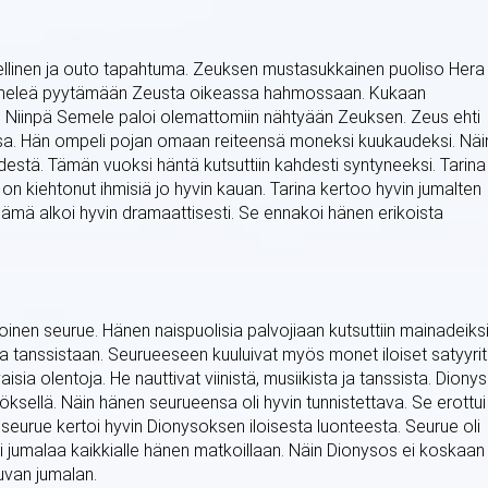
llinen ja outo tapahtuma. Zeuksen mustasukkainen puoliso Hera
 Semeleä pyytämään Zeusta oikeassa hahmossaan. Kukaan
a. Niinpä Semele paloi olemattomiin nähtyään Zeuksen. Zeus ehti
sa. Hän ompeli pojan omaan reiteensä moneksi kuukaudeksi. Näi
destä. Tämän vuoksi häntä kutsuttiin kahdesti syntyneeksi. Tarina
n kiehtonut ihmisiä jo hyvin kauan. Tarina kertoo hyvin jumalten
elämä alkoi hyvin dramaattisesti. Se ennakoi hänen erikoista
oinen seurue. Hänen naispuolisia palvojiaan kutsuttiin mainadeiksi
esta tanssistaan. Seurueeseen kuuluivat myös monet iloiset satyyrit
aisia olentoja. He nauttivat viinistä, musiikista ja tanssista. Diony
ynnöksellä. Näin hänen seurueensa oli hyvin tunnistettava. Se erottui
seurue kertoi hyvin Dionysoksen iloisesta luonteesta. Seurue oli
si jumalaa kaikkialle hänen matkoillaan. Näin Dionysos ei koskaan
tuvan jumalan.