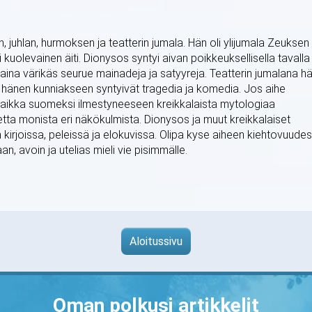
, juhlan, hurmoksen ja teatterin jumala. Hän oli ylijumala Zeuksen
i kuolevainen äiti. Dionysos syntyi aivan poikkeuksellisella tavalla
aina värikäs seurue mainadeja ja satyyreja. Teatterin jumalana h
, ja hänen kunniakseen syntyivät tragedia ja komedia. Jos aihe
vaikka suomeksi ilmestyneeseen kreikkalaista mytologiaa
hetta monista eri näkökulmista. Dionysos ja muut kreikkalaiset
kirjoissa, peleissä ja elokuvissa. Olipa kyse aiheen kiehtovuude
, avoin ja utelias mieli vie pisimmälle.
Aloitussivu
Oman polkusi artikkelit