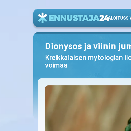
ALOITUSSI
Dionysos ja viinin ju
Kreikkalaisen mytologian ilo
voimaa