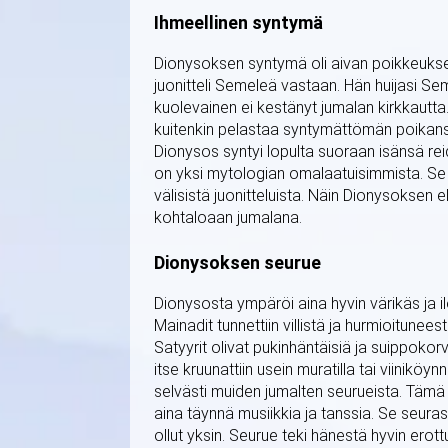
Ihmeellinen syntymä
Dionysoksen syntymä oli aivan poikkeukse
juonitteli Semeleä vastaan. Hän huijasi
kuolevainen ei kestänyt jumalan kirkkautt
kuitenkin pelastaa syntymättömän poikan
Dionysos syntyi lopulta suoraan isänsä rei
on yksi mytologian omalaatuisimmista. Se o
välisistä juonitteluista. Näin Dionysoksen 
kohtaloaan jumalana.
Dionysoksen seurue
Dionysosta ympäröi aina hyvin värikäs ja il
Mainadit tunnettiin villistä ja hurmioitune
Satyyrit olivat pukinhäntäisiä ja suippokorv
itse kruunattiin usein muratilla tai viinikö
selvästi muiden jumalten seurueista. Tämä 
aina täynnä musiikkia ja tanssia. Se seura
ollut yksin. Seurue teki hänestä hyvin erot