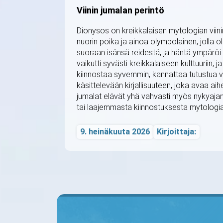
Viinin jumalan perintö
Dionysos on kreikkalaisen mytologian viinin
nuorin poika ja ainoa olympolainen, jolla ol
suoraan isänsä reidestä, ja häntä ympäröi 
vaikutti syvästi kreikkalaiseen kulttuuriin
kiinnostaa syvemmin, kannattaa tutustua 
käsittelevään kirjallisuuteen, joka avaa ai
jumalat elävät yhä vahvasti myös nykyajan 
tai laajemmasta kiinnostuksesta mytologiaan
9. heinäkuuta 2026
Kirjoittaja: