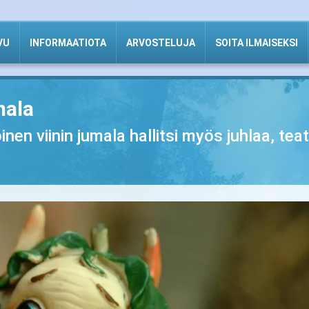
VU
INFORMAATIOTA
ARVOSTELUJA
SOITA ILMAISEKSI
mala
inen viinin jumala hallitsi myös juhlaa, te