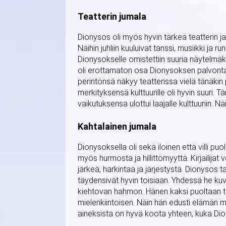
Teatterin jumala
Dionysos oli myös hyvin tärkeä teatterin ja
Näihin juhliin kuuluivat tanssi, musiikki ja ru
Dionysokselle omistettiin suuria näytelmäki
oli erottamaton osa Dionysoksen palvontaa.
perintönsä näkyy teatterissa vielä tänäkin 
merkityksensä kulttuurille oli hyvin suuri
vaikutuksensa ulottui laajalle kulttuuriin. N
Kahtalainen jumala
Dionysoksella oli sekä iloinen että villi puo
myös hurmosta ja hillittömyyttä. Kirjailijat
järkeä, harkintaa ja järjestystä. Dionysos
täydensivät hyvin toisiaan. Yhdessä he kuv
kiehtovan hahmon. Hänen kaksi puoltaan teki
mielenkiintoisen. Näin hän edusti elämän mo
aineksista on hyvä koota yhteen, kuka Dio