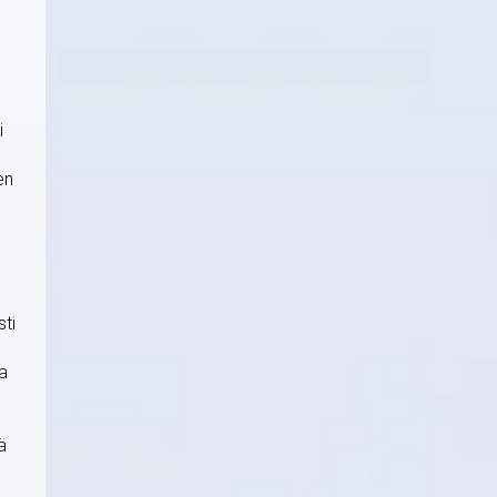
i
en
sti
aa
ä