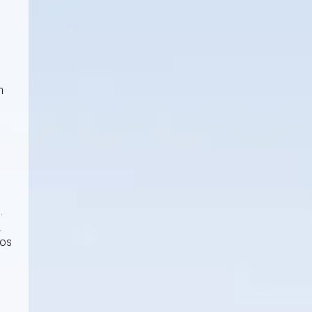
n
.
.
sos