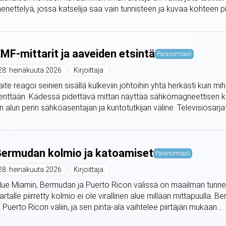
enettelyä, jossa katselija saa vain tunnisteen ja kuvaa kohteen piir
MF-mittarit ja aaveiden etsintä
Paranormaali
28. heinäkuuta 2026
Kirjoittaja:
aite reagoi seinien sisällä kulkeviin johtoihin yhtä herkästi kuin 
enttään. Kädessä pidettävä mittari näyttää sähkömagneettisen 
n alun perin sähköasentajan ja kuntotutkijan väline. Televisiosarjat
ermudan kolmio ja katoamiset
Paranormaali
28. heinäkuuta 2026
Kirjoittaja:
lue Miamin, Bermudan ja Puerto Ricon välissä on maailman tunnetui
artalle piirretty kolmio ei ole virallinen alue millään mittapuulla
a Puerto Ricon väliin, ja sen pinta-ala vaihtelee piirtäjän mukaan....