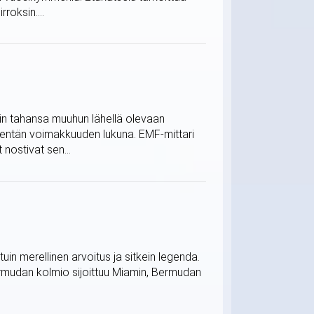
roksin....
mihin tahansa muuhun lähellä olevaan
kentän voimakkuuden lukuna. EMF-mittari
 nostivat sen...
n merellinen arvoitus ja sitkein legenda.
. Bermudan kolmio sijoittuu Miamin, Bermudan