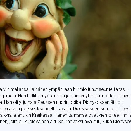
 viinimaljansa, ja hänen ympärillään hurmioitunut seurue tanssii.
n jumala. Hän hallitsi myös juhlaa ja päihtynyttä hurmosta. Dionys
. Hän oli ylijumala Zeuksen nuorin poika. Dionysoksen äiti oli
tyi aivan poikkeuksellisella tavalla. Dionysoksen seurue oli hyvi
 kaikkialla antiikin Kreikassa. Hänen tarinansa ovat kiehtoneet ihmi
nen, jolla oli kuolevainen äiti. Seuraavaksi avautuu, kuka Dionyso