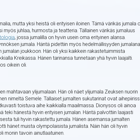
lia, mutta yksi heistä oli erityisen iloinen. Tämä värikäs jumala o
si myös juhlaa, hurmosta ja teatteria. Tällainen värikäs jumaluus
tologia
, jossa jumalilla on hyvin usein oma erityinen alansa.
köynnöksen jumala. Häntä pidettiin myös hedelmällisyyden jumalana
 jumalan joukkoon. Hän oli yksi kaikkein rakastetuimmista
aikkialla Kreikassa. Hänen tarinansa tunnetaan yhä hyvin laajalti.
s oikein oli.
isten mahtavaan ylijumalaan. Hän oli näet ylijumala Zeuksen nuorin
nen nimeltä Semele. Tällaiset jumalten sukutarinat ovat aihepiiris
tkuvasti toistuva aihe kaikkialla maailmassa. Dionysos oli ainoa
mä teki hänestä hyvin erityisen jumalan. Häntä palvottiin laajasti
oksesta tuli hyvin rakastettu jumala. Hänen asemansa jumalten
ti hänet muista olympolaisista jumalista. Näin hän oli hyvin
i monin tavoin ainutlaatuinen.