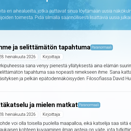
ta eri aihealueilta, jotka auttavat sinua löytämään uusia näkökulm
ijoiden toimesta. Pidä silmällä säännöllisesti lisättäviä uusia jul
hme ja selittämätön tapahtuma
Paranormaali
28. heinäkuuta 2026
Kirjoittaja:
rkipuheessa sana venyy pienestä yllätyksestä aina elämän suurimp
elittämätön tapahtuma saa nopeasti nimekseen ihme. Sana kattaa
äsityksen ja pelkän epätodennäköisyyden. Filosofiassa David Hu
täkatselu ja mielen matkat
Paranormaali
28. heinäkuuta 2026
Kirjoittaja:
ohde voi olla toisella puolella maapalloa, eikä katselija saa siit
aukaisen kohteen kuvaaminen ilman aisteja on väite, jota tutkitti