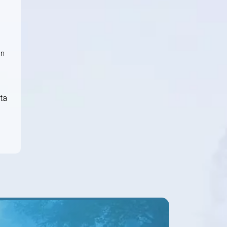
än
sta