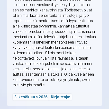
spiritualistisen viestinvälityksen ydin ja erottaa
sen esimerkiksi kanavoinnista. Todisteet voivat
olla nimiä, luonteenpiirteitä tai muistoja, ja työ
tapahtuu sekä mentaalisesti että fyysisesti. Jos
aihe kiinnostaa syvemmin, kannattaa tutustua
vaikka suomeksi ilmestyneeseen spiritualismia ja
mediumismia käsittelevään kirjallisuuteen. Joskus
kuolemaan ja läheisen menetykseen liittyvät
kysymykset jäävät kuitenkin painamaan mieltä
pidemmäksi aikaa. Silloin moni kokee
helpottavaksi puhua niistä rauhassa, ja tähän
vastaa esimerkiksi puhelimitse saatava lämmin
keskustelu meedion kanssa, joka kuuntelee ja
auttaa jäsentämään ajatuksia. Olipa kyse aiheen
kiehtovuudesta tai omista kysymyksistä, avoin
mieli vie pisimmälle.
3. kesäkuuta 2026
Kirjoittaja: