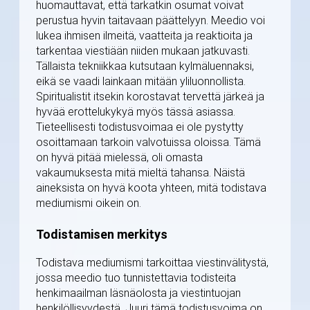
huomauttavat, että tarkatkin osumat voivat
perustua hyvin taitavaan päättelyyn. Meedio voi
lukea ihmisen ilmeitä, vaatteita ja reaktioita ja
tarkentaa viestiään niiden mukaan jatkuvasti.
Tällaista tekniikkaa kutsutaan kylmäluennaksi,
eikä se vaadi lainkaan mitään yliluonnollista.
Spiritualistit itsekin korostavat tervettä järkeä ja
hyvää erottelukykyä myös tässä asiassa.
Tieteellisesti todistusvoimaa ei ole pystytty
osoittamaan tarkoin valvotuissa oloissa. Tämä
on hyvä pitää mielessä, oli omasta
vakaumuksesta mitä mieltä tahansa. Näistä
aineksista on hyvä koota yhteen, mitä todistava
mediumismi oikein on.
Todistamisen merkitys
Todistava mediumismi tarkoittaa viestinvälitystä,
jossa meedio tuo tunnistettavia todisteita
henkimaailman läsnäolosta ja viestintuojan
henkilöllisyydestä. Juuri tämä todistusvoima on