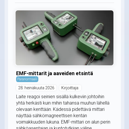
EMF-mittarit ja aaveiden etsintä
Paranormaali
28. heinäkuuta 2026
Kirjoittaja:
Laite reagoi seinien sisällä kulkeviin johtoihin
yhtä herkästi kuin mihin tahansa muuhun lähellä
olevaan kenttään. Kädessä pidettävä mittari
näyttää sähkömagneettisen kentän
voimakkuuden lukuna. EMF-mittari on alun perin
sähköasentajan ja kuntotutkijan väline.