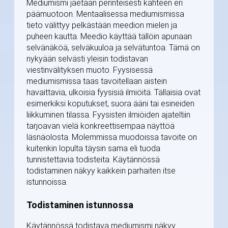
Mediumismi jaetaan perinteisesti kahteen eri
päämuotoon. Mentaalisessa mediumismissa
tieto välittyy pelkästään meedion mielen ja
puheen kautta. Meedio käyttää tällöin apunaan
selvänäköä, selväkuuloa ja selvätuntoa. Tämä on
nykyään selvästi yleisin todistavan
viestinvälityksen muoto. Fyysisessä
mediumismissa taas tavoitellaan aistein
havaittavia, ulkoisia fyysisiä ilmiöitä. Tällaisia ovat
esimerkiksi koputukset, suora ääni tai esineiden
liikkuminen tilassa. Fyysisten ilmiöiden ajateltiin
tarjoavan vielä konkreettisempaa näyttöä
läsnäolosta. Molemmissa muodoissa tavoite on
kuitenkin lopulta täysin sama eli tuoda
tunnistettavia todisteita. Käytännössä
todistaminen näkyy kaikkein parhaiten itse
istunnoissa.
Todistaminen istunnossa
Käytännössä todistava mediumismi näkyy