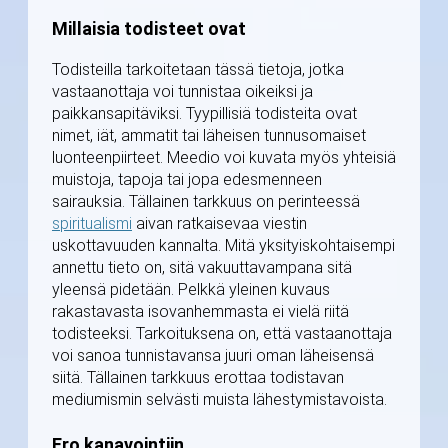
Millaisia todisteet ovat
Todisteilla tarkoitetaan tässä tietoja, jotka
vastaanottaja voi tunnistaa oikeiksi ja
paikkansapitäviksi. Tyypillisiä todisteita ovat
nimet, iät, ammatit tai läheisen tunnusomaiset
luonteenpiirteet. Meedio voi kuvata myös yhteisiä
muistoja, tapoja tai jopa edesmenneen
sairauksia. Tällainen tarkkuus on perinteessä
spiritualismi
aivan ratkaisevaa viestin
uskottavuuden kannalta. Mitä yksityiskohtaisempi
annettu tieto on, sitä vakuuttavampana sitä
yleensä pidetään. Pelkkä yleinen kuvaus
rakastavasta isovanhemmasta ei vielä riitä
todisteeksi. Tarkoituksena on, että vastaanottaja
voi sanoa tunnistavansa juuri oman läheisensä
siitä. Tällainen tarkkuus erottaa todistavan
mediumismin selvästi muista lähestymistavoista.
Ero kanavointiin