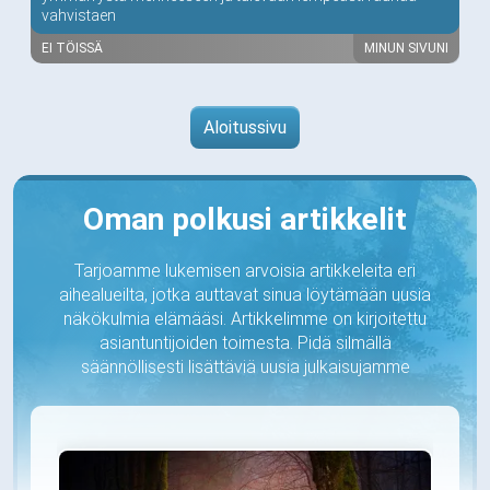
vahvistaen
EI TÖISSÄ
MINUN SIVUNI
Aloitussivu
Oman polkusi artikkelit
Tarjoamme lukemisen arvoisia artikkeleita eri
aihealueilta, jotka auttavat sinua löytämään uusia
näkökulmia elämääsi. Artikkelimme on kirjoitettu
asiantuntijoiden toimesta. Pidä silmällä
säännöllisesti lisättäviä uusia julkaisujamme