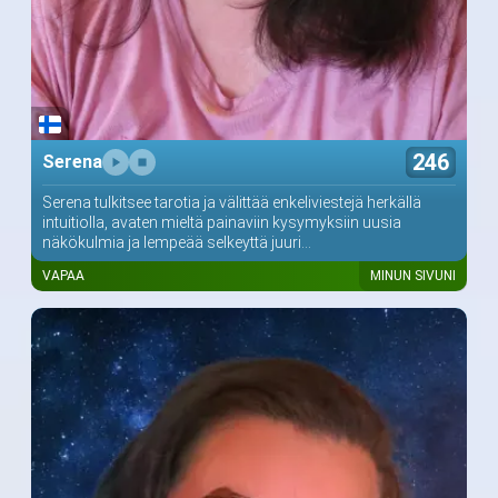
246
Serena
Serena tulkitsee tarotia ja välittää enkeliviestejä herkällä
intuitiolla, avaten mieltä painaviin kysymyksiin uusia
näkökulmia ja lempeää selkeyttä juuri...
VAPAA
MINUN SIVUNI