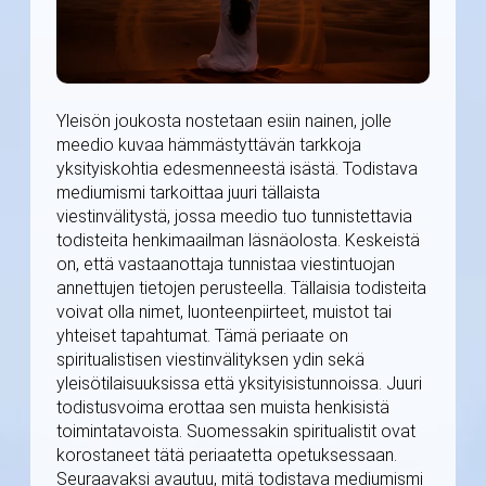
Yleisön joukosta nostetaan esiin nainen, jolle
meedio kuvaa hämmästyttävän tarkkoja
yksityiskohtia edesmenneestä isästä. Todistava
mediumismi tarkoittaa juuri tällaista
viestinvälitystä, jossa meedio tuo tunnistettavia
todisteita henkimaailman läsnäolosta. Keskeistä
on, että vastaanottaja tunnistaa viestintuojan
annettujen tietojen perusteella. Tällaisia todisteita
voivat olla nimet, luonteenpiirteet, muistot tai
yhteiset tapahtumat. Tämä periaate on
spiritualistisen viestinvälityksen ydin sekä
yleisötilaisuuksissa että yksityisistunnoissa. Juuri
todistusvoima erottaa sen muista henkisistä
toimintatavoista. Suomessakin spiritualistit ovat
korostaneet tätä periaatetta opetuksessaan.
Seuraavaksi avautuu, mitä todistava mediumismi