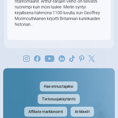
ritariromaanit. Arthur-tarujen velho on selvästi
nuorempi kuin moni luulee. Merlin syntyi
kirjallisena hahmona 1100-luvulla, kun Geoffrey
Monmouthilainen kirjoitti Britannian kuninkaiden
historian....
Hae ennustajaksi
Tietosuojakäytäntö
Affiliate markkinointi
Artikkelit