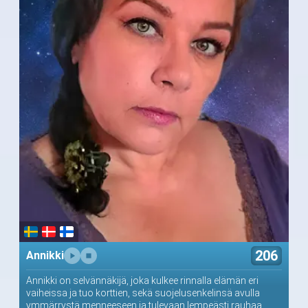
206
Annikki
Annikki on selvännäkijä, joka kulkee rinnalla elämän eri
vaiheissa ja tuo korttien, sekä suojelusenkelinsä avulla
ymmärrystä menneeseen ja tulevaan lempeästi rauhaa