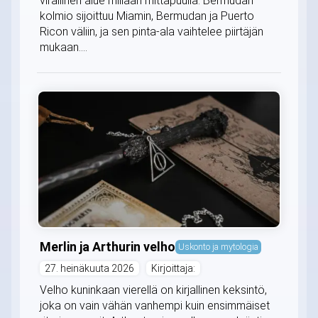
virallinen alue millään mittapuulla. Bermudan
kolmio sijoittuu Miamin, Bermudan ja Puerto
Ricon väliin, ja sen pinta-ala vaihtelee piirtäjän
mukaan....
Merlin ja Arthurin velho
Uskonto ja mytologia
27. heinäkuuta 2026
Kirjoittaja:
Velho kuninkaan vierellä on kirjallinen keksintö,
joka on vain vähän vanhempi kuin ensimmäiset