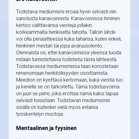
Todistava mediumismi eroaa hyvin selvästi niin
sanotusta kanavoinnista. Kanavoinnissa ihminen
kertoo välittävänsä viestejä jollakin
korkeammalta henkiseltä taholta. Tällöin lähde
voi olla periaatteessa kuka tahansa, kuten enkeli,
henkinen mestari tai jopa avaruusolento.
Olennaista on, ettei kanavoinnissa yleensä tuoda
mitään tunnistettavia todisteita tästä lähteestä.
Todistavassa mediumismissa taas korostetaan
nimenomaan henkilöllisyyden osoittamista.
Meedion on kyettävä kertomaan, kuka viestiä tuo
ja kenelle se on tarkoitettu. Tämä todistusvoima
on juuri se piirre, joka erottaa nämä kaksi tapaa
selvästi toisistaan. Todistavan mediumismin
sisällä on kuitenkin vielä myös erilaisia
työskentelyn muotoja.
Mentaalinen ja fyysinen