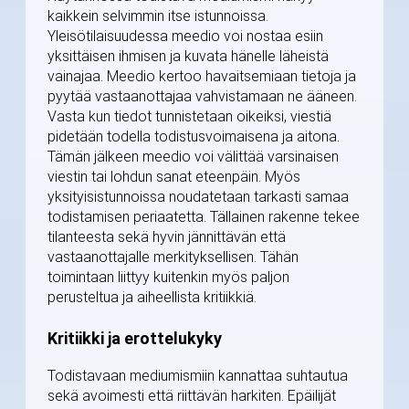
kaikkein selvimmin itse istunnoissa.
Yleisötilaisuudessa meedio voi nostaa esiin
yksittäisen ihmisen ja kuvata hänelle läheistä
vainajaa. Meedio kertoo havaitsemiaan tietoja ja
pyytää vastaanottajaa vahvistamaan ne ääneen.
Vasta kun tiedot tunnistetaan oikeiksi, viestiä
pidetään todella todistusvoimaisena ja aitona.
Tämän jälkeen meedio voi välittää varsinaisen
viestin tai lohdun sanat eteenpäin. Myös
yksityisistunnoissa noudatetaan tarkasti samaa
todistamisen periaatetta. Tällainen rakenne tekee
tilanteesta sekä hyvin jännittävän että
vastaanottajalle merkityksellisen. Tähän
toimintaan liittyy kuitenkin myös paljon
perusteltua ja aiheellista kritiikkiä.
Kritiikki ja erottelukyky
Todistavaan mediumismiin kannattaa suhtautua
sekä avoimesti että riittävän harkiten. Epäilijät