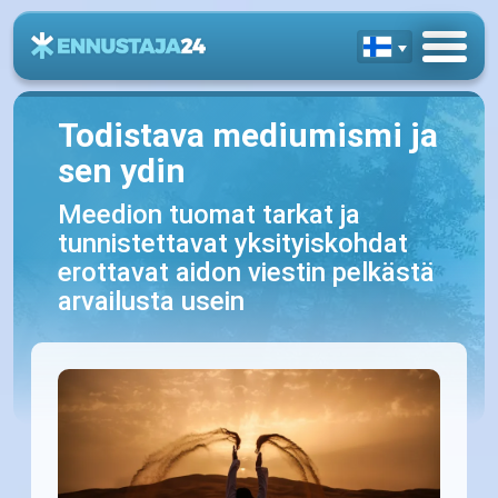
Todistava mediumismi ja
sen ydin
Meedion tuomat tarkat ja
tunnistettavat yksityiskohdat
erottavat aidon viestin pelkästä
arvailusta usein