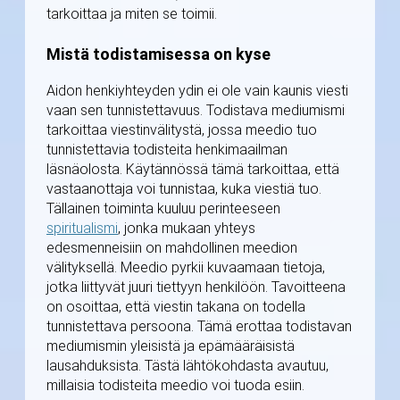
tarkoittaa ja miten se toimii.
Mistä todistamisessa on kyse
Aidon henkiyhteyden ydin ei ole vain kaunis viesti
vaan sen tunnistettavuus. Todistava mediumismi
tarkoittaa viestinvälitystä, jossa meedio tuo
tunnistettavia todisteita henkimaailman
läsnäolosta. Käytännössä tämä tarkoittaa, että
vastaanottaja voi tunnistaa, kuka viestiä tuo.
Tällainen toiminta kuuluu perinteeseen
spiritualismi
, jonka mukaan yhteys
edesmenneisiin on mahdollinen meedion
välityksellä. Meedio pyrkii kuvaamaan tietoja,
jotka liittyvät juuri tiettyyn henkilöön. Tavoitteena
on osoittaa, että viestin takana on todella
tunnistettava persoona. Tämä erottaa todistavan
mediumismin yleisistä ja epämääräisistä
lausahduksista. Tästä lähtökohdasta avautuu,
millaisia todisteita meedio voi tuoda esiin.