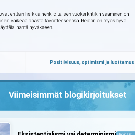
t erittäin herkkiä henkilöitä, sen vuoksi kritiikin saaminen on
on usein vaikeaa päästä tavoitteeseensa. Heidän on myös hyvä
e käyttäisi häntä hyväkseen.
Positiivisuus, optimismi ja luottamus
Viimeisimmät blogikirjoitukset
Eksistentialismi vai determinismi
Henkiset il