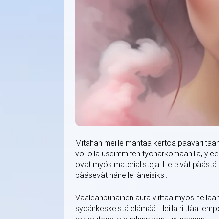
Mitähän meille mahtaa kertoa pääväriltää
voi olla useimmiten työnarkomaanilla, yleen
ovat myös materialisteja. He eivät päästä k
pääsevät hänelle läheisiksi.
Vaaleanpunainen aura viittaa myös hellään
sydänkeskeistä elämää. Heillä riittää lempe