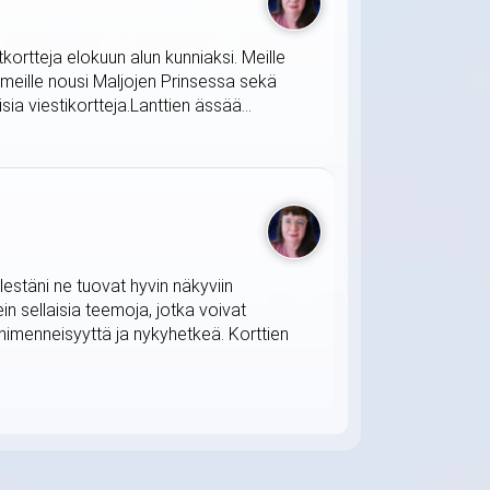
tkortteja elokuun alun kunniaksi. Meille
 meille nousi Maljojen Prinsessa sekä
ia viestikortteja.Lanttien ässää...
lestäni ne tuovat hyvin näkyviin
in sellaisia teemoja, jotka voivat
himenneisyyttä ja nykyhetkeä. Korttien