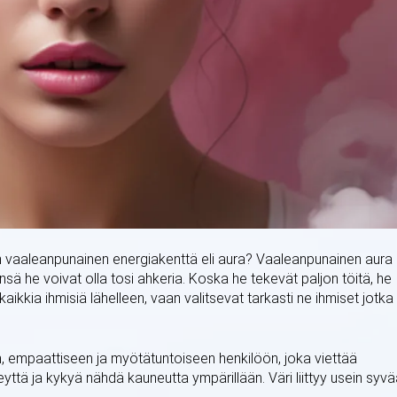
n vaaleanpunainen energiakenttä eli aura? Vaaleanpunainen aura
sä he voivat olla tosi ahkeria. Koska he tekevät paljon töitä, he
aikkia ihmisiä lähelleen, vaan valitsevat tarkasti ne ihmiset jotka
, empaattiseen ja myötätuntoiseen henkilöön, joka viettää
yttä ja kykyä nähdä kauneutta ympärillään. Väri liittyy usein syv