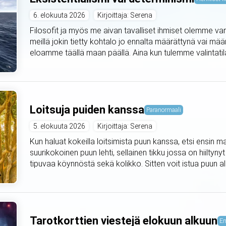
6. elokuuta 2026
Kirjoittaja: Serena
Filosofit ja myös me aivan tavalliset ihmiset olemme var
meillä jokin tietty kohtalo jo ennalta määrättynä vai mä
eloamme täällä maan päällä. Aina kun tulemme valintat
Loitsuja puiden kanssa
Paranormaali
5. elokuuta 2026
Kirjoittaja: Serena
Kun haluat kokeilla loitsimista puun kanssa, etsi ensin m
suurikokoinen puun lehti, sellainen tikku jossa on hiiltyny
tipuvaa köynnöstä sekä kolikko. Sitten voit istua puun alle 
Tarotkorttien viestejä elokuun alkuun
En