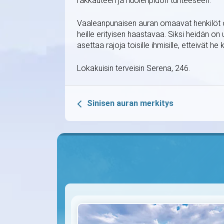
rakkauteen ja huolenpidon tunteeseen.
Vaaleanpunaisen auran omaavat henkilöt ova
heille erityisen haastavaa. Siksi heidän 
asettaa rajoja toisille ihmisille, etteivät h
Lokakuisin terveisin Serena, 246.
Sinisen auran merkitys