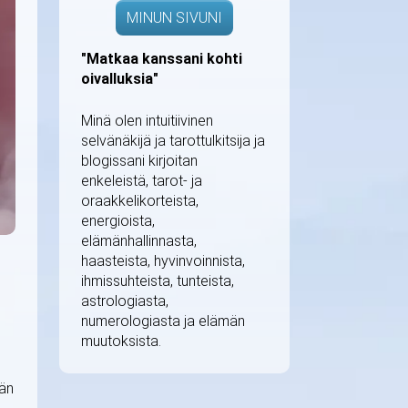
MINUN SIVUNI
"Matkaa kanssani kohti
oivalluksia"
Minä olen intuitiivinen
selvänäkijä ja tarottulkitsija ja
blogissani kirjoitan
enkeleistä, tarot- ja
oraakkelikorteista,
energioista,
elämänhallinnasta,
haasteista, hyvinvoinnista,
ihmissuhteista, tunteista,
astrologiasta,
numerologiasta ja elämän
muutoksista.
ään