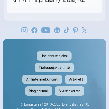
Mimir -nimiselle jättiläiselle, jotta saisi juoda...
Hae ennustajaksi
Tietosuojakäytäntö
Affiliate markkinointi
Artikkelit
Blogiportaali
Sivustokartta
©
Ennustaja24
2010-2026. Evangelistrias 10,