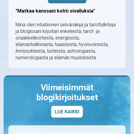
"Matkaa kanssani kohti oivalluksia"
Minä olen intuitiivinen selvänäkijä ja tarottulkitsija
ja blogissani kirjoitan enkeleistä, tarot- ja
oraakkelikorteista, energioista,
elämänhallinnasta, haasteista, hyvinvoinnista,
ihmissuhteista, tunteista, astrologiasta,
numerologiasta ja elämän muutoksista.
Viimeisimmät
blogikirjoitukset
LUE KAIKKI