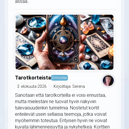
ässää...
Tarotkorteista
Ennustaa
3. elokuuta 2026
Kirjoittaja: Serena
Sanotaan että tarotkorteilla ei voisi ennustaa,
mutta mielestäni ne tuovat hyvin näkyviin
tulevaisuudenkin tunnelmia. Nostetut kortit
enteilevät usein sellaisia teemoja, jotka voivat
myöhemmin toteutua. Erityisen hyvin ne voivat
kuvata lähimenneisyyttä ja nykyhetkeä. Korttien