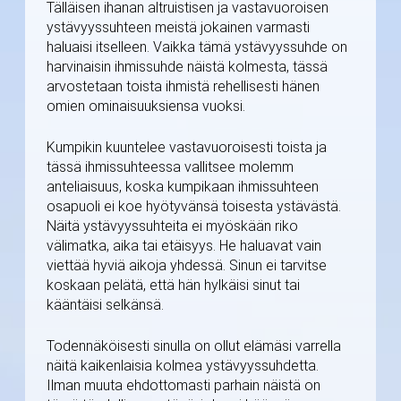
Tälläisen ihanan altruistisen ja vastavuoroisen
ystävyyssuhteen meistä jokainen varmasti
haluaisi itselleen. Vaikka tämä ystävyyssuhde on
harvinaisin ihmissuhde näistä kolmesta, tässä
arvostetaan toista ihmistä rehellisesti hänen
omien ominaisuuksiensa vuoksi.
Kumpikin kuuntelee vastavuoroisesti toista ja
tässä ihmissuhteessa vallitsee molemm
anteliaisuus, koska kumpikaan ihmissuhteen
osapuoli ei koe hyötyvänsä toisesta ystävästä.
Näitä ystävyyssuhteita ei myöskään riko
välimatka, aika tai etäisyys. He haluavat vain
viettää hyviä aikoja yhdessä. Sinun ei tarvitse
koskaan pelätä, että hän hylkäisi sinut tai
kääntäisi selkänsä.
Todennäköisesti sinulla on ollut elämäsi varrella
näitä kaikenlaisia kolmea ystävyyssuhdetta.
Ilman muuta ehdottomasti parhain näistä on