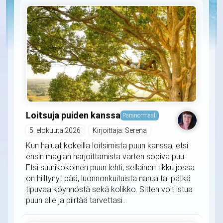
Loitsuja puiden kanssa
Paranormaali
5. elokuuta 2026
Kirjoittaja: Serena
Kun haluat kokeilla loitsimista puun kanssa, etsi
ensin magian harjoittamista varten sopiva puu.
Etsi suurikokoinen puun lehti, sellainen tikku jossa
on hiiltynyt pää, luonnonkuituista narua tai pätkä
tipuvaa köynnöstä sekä kolikko. Sitten voit istua
puun alle ja piirtää tarvettasi...