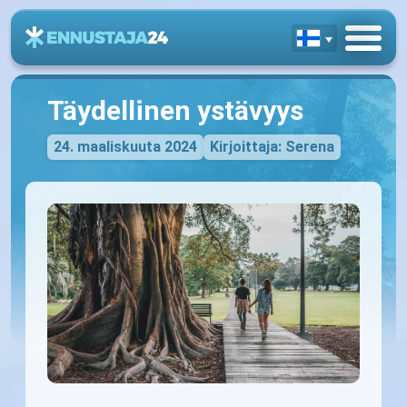
Täydellinen ystävyys
24. maaliskuuta 2024
Kirjoittaja: Serena