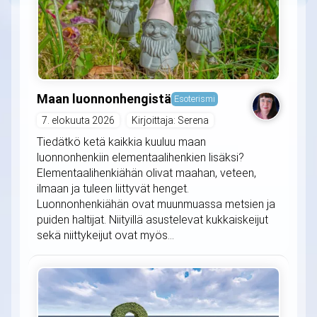
Maan luonnonhengistä
Esoterismi
7. elokuuta 2026
Kirjoittaja: Serena
Tiedätkö ketä kaikkia kuuluu maan
luonnonhenkiin elementaalihenkien lisäksi?
Elementaalihenkiähän olivat maahan, veteen,
ilmaan ja tuleen liittyvät henget.
Luonnonhenkiähän ovat muunmuassa metsien ja
puiden haltijat. Niityillä asustelevat kukkaiskeijut
sekä niittykeijut ovat myös...