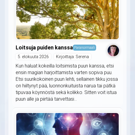
Loitsuja puiden kanssa
Paranormaali
5. elokuuta 2026
Kirjoittaja: Serena
Kun haluat kokeilla loitsimista puun kanssa, etsi
ensin magian harjoittamista varten sopiva puu.
Etsi suurikokoinen puun lehti, sellainen tikku jossa
on hiiltynyt pää, luonnonkuituista narua tai pätkä
tipuvaa köynnöstä sekä kolikko. Sitten voit istua
puun alle ja piirtää tarvettasi...