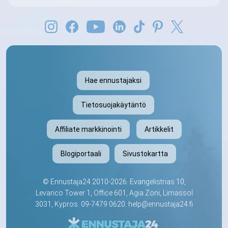
Hae ennustajaksi
Tietosuojakäytäntö
Affiliate markkinointi
Artikkelit
Blogiportaali
Sivustokartta
©
Ennustaja24
2010-2026. Evangelistrias 10,
Levanco Tower 1, Office 601, Agia Zoni, Limassol
3031, Kypros.
09-7479 0620
.
help@ennustaja24.fi