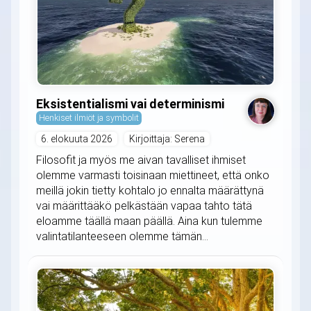
Eksistentialismi vai determinismi
Henkiset ilmiöt ja symbolit
6. elokuuta 2026
Kirjoittaja: Serena
Filosofit ja myös me aivan tavalliset ihmiset
olemme varmasti toisinaan miettineet, että onko
meillä jokin tietty kohtalo jo ennalta määrättynä
vai määrittääkö pelkästään vapaa tahto tätä
eloamme täällä maan päällä. Aina kun tulemme
valintatilanteeseen olemme tämän...