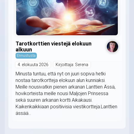
Tarotkorttien viestejä elokuun
alkuun
Ennustusta
4. elokuuta 2026
Kirjoittaja: Serena
Minusta tuntuu, että nyt on juuri sopiva hetki
nostaa tarotkortteja elokuun alun kunniaksi.
Meille nousivatkin pienen arkanan Lanttien Ässä,
hovikorteista meille nousi Maljojen Prinsessa
sekä suuren arkanan kortti Aikakausi.
Kaikenkaikkiaan positiivisia viestikortteja.Lanttien
ässää...