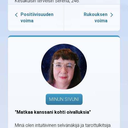
Kesäkuisin terveisin Serena, 246.
Positiivisuuden
Rukouksen
voima
voima
MINUN SIVUNI
"Matkaa kanssani kohti oivalluksia"
Minä olen intuitiivinen selvänäkijä ja tarottulkitsija