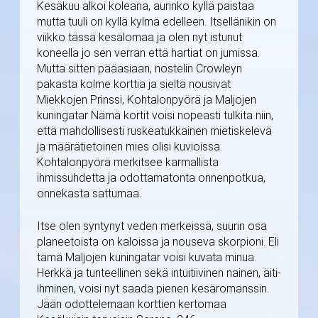
Kesäkuu alkoi koleana, aurinko kyllä paistaa
mutta tuuli on kyllä kylmä edelleen. Itsellänikin on
viikko tässä kesälomaa ja olen nyt istunut
koneella jo sen verran että hartiat on jumissa.
Mutta sitten pääasiaan, nostelin Crowleyn
pakasta kolme korttia ja sieltä nousivat
Miekkojen Prinssi, Kohtalonpyörä ja Maljojen
kuningatar Nämä kortit voisi nopeasti tulkita niin,
että mahdollisesti ruskeatukkainen mietiskelevä
ja määrätietoinen mies olisi kuvioissa.
Kohtalonpyörä merkitsee karmallista
ihmissuhdetta ja odottamatonta onnenpotkua,
onnekasta sattumaa.
Itse olen syntynyt veden merkeissä, suurin osa
planeetoista on kaloissa ja nouseva skorpioni. Eli
tämä Maljojen kuningatar voisi kuvata minua.
Herkkä ja tunteellinen sekä intuitiivinen nainen, äiti-
ihminen, voisi nyt saada pienen kesäromanssin.
Jään odottelemaan korttien kertomaa