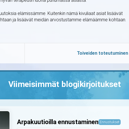
ä hyvän terapeutin luona puhumassa asiasta.
utoksia elämissämme. Kuitenkin nämä kivuliaat asiat lisäävät
ohtaan ja lisäävät meidän arvostustamme elämäämme kohtaan.
Toiveiden toteutuminen
Viimeisimmät blogikirjoitukset
Arpakuutioilla ennustaminen
Ennustukset