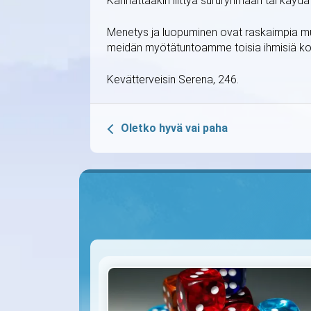
Kannattaakin liittyä sururyhmään tai käyd
Menetys ja luopuminen ovat raskaimpia mu
meidän myötätuntoamme toisia ihmisiä k
Kevätterveisin Serena, 246.
Oletko hyvä vai paha