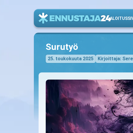
ALOITUSSI
Surutyö
25. toukokuuta 2025
Kirjoittaja: Ser