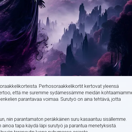
oraakkelikorteista. Perhosoraakkelikortit kertovat yleensä
 kertoo, että me suremme sydämessämme meidän kohtaamiamm
 enkelien parantavaa voimaa. Surutyö on aina tehtävä, jotta
inuun, niin parantamaton peräkkäinen suru kasaantuu sisällemme.
n ainoa tapa käydä läpi surutyö ja parantua menetyksistä.