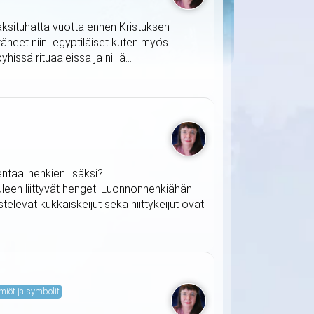
 kaksituhatta vuotta ennen Kristuksen
täneet niin egyptiläiset kuten myös
issä rituaaleissa ja niillä...
taalihenkien lisäksi?
uleen liittyvät henget. Luonnonhenkiähän
televat kukkaiskeijut sekä niittykeijut ovat
miöt ja symbolit