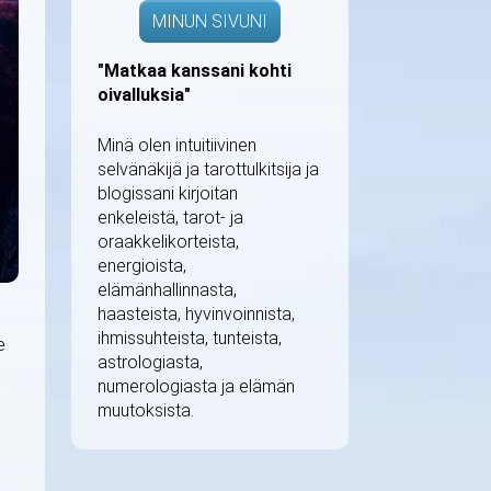
MINUN SIVUNI
"Matkaa kanssani kohti
oivalluksia"
Minä olen intuitiivinen
selvänäkijä ja tarottulkitsija ja
blogissani kirjoitan
enkeleistä, tarot- ja
oraakkelikorteista,
energioista,
elämänhallinnasta,
haasteista, hyvinvoinnista,
ihmissuhteista, tunteista,
e
astrologiasta,
numerologiasta ja elämän
muutoksista.