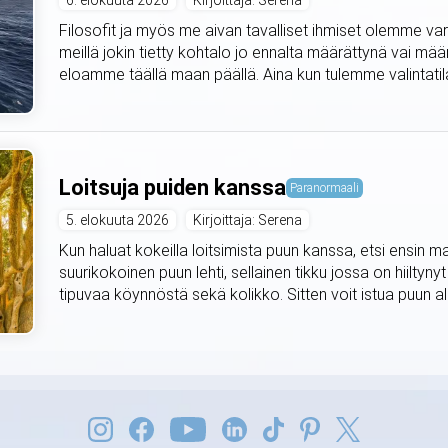
6. elokuuta 2026
Kirjoittaja: Serena
Filosofit ja myös me aivan tavalliset ihmiset olemme var
meillä jokin tietty kohtalo jo ennalta määrättynä vai mä
eloamme täällä maan päällä. Aina kun tulemme valintat
Loitsuja puiden kanssa
Paranormaali
5. elokuuta 2026
Kirjoittaja: Serena
Kun haluat kokeilla loitsimista puun kanssa, etsi ensin m
suurikokoinen puun lehti, sellainen tikku jossa on hiiltyny
tipuvaa köynnöstä sekä kolikko. Sitten voit istua puun alle 