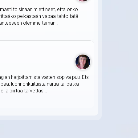
masti toisinaan miettineet, että onko
ärittääkö pelkästään vapaa tahto tätä
ilanteeseen olemme tämän...
agian harjoittamista varten sopiva puu. Etsi
t pää, luonnonkuituista narua tai pätkä
ja piirtää tarvettasi...