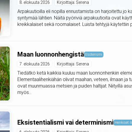
8. elokuuta 2026
Kirjoittaja: Serena
Arpakuutioilla eli nopilla ennustamista on harjoitettu jo
syntymää lähtien. Näitä pyöriviä arpakuutioita ovat käyt
kreikkalaiset sekä roomalaiset. Luista tehtyjä käytettiin pyh
Maan luonnonhengistä
Esoterismi
7. elokuuta 2026
Kirjoittaja: Serena
Tiedätkö ketä kaikkia kuuluu maan luonnonhenkiin elemen
Elementaalihenkiähän olivat maahan, veteen, ilmaan ja t
ovat muunmuassa metsien ja puiden haltijat. Niityillä asus
myös...
Eksistentialismi vai determinismi
Henkiset il