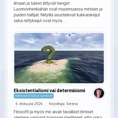
ilmaan ja tuleen liittyvät henget.
Luonnonhenkiähän ovat muunmuassa metsien ja
puiden haltijat. Niityillä asustelevat kukkaiskeijut
sekä niittykeijut ovat myös...
Eksistentialismi vai determinismi
Henkiset ilmiöt ja symbolit
6. elokuuta 2026
Kirjoittaja: Serena
Filosofit ja myös me aivan tavalliset ihmiset
olemme varmasti toisinaan miettineet, että onko