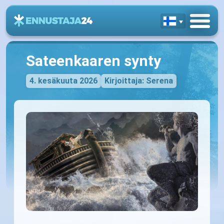
Sateenkaaren synty
4. kesäkuuta 2026
Kirjoittaja: Serena