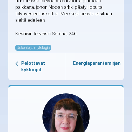
Itä-Turkissa olevaa Araratvuorta pidetään
paikkana, johon Nooan arkki päätyi lopulta
tulvavesien laskettua. Merkkejä arkista etsitään
sieltä edelleen.
Kesäisin terveisin Serena, 246.
Uskonto ja mytologia
Pelottavat
Energiaparantaminen
kykloopit