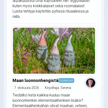
arpakuutioita ovat käyttäneet niin egyptiläiset
kuten myös kreikkalaiset sekä roomalaiset.
Luista tehtyjä käytettiin pyhissä rituaaleissa ja
niillä...
Maan luonnonhengistä
Esoterismi
7. elokuuta 2026
Kirjoittaja: Serena
Tiedätkö ketä kaikkia kuuluu maan
luonnonhenkiin elementaalihenkien lisäksi?
Elementaalihenkiähän olivat maahan, veteen,