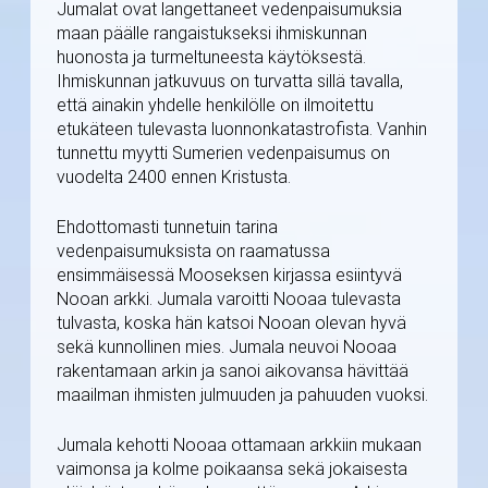
Jumalat ovat langettaneet vedenpaisumuksia
maan päälle rangaistukseksi ihmiskunnan
huonosta ja turmeltuneesta käytöksestä.
Ihmiskunnan jatkuvuus on turvatta sillä tavalla,
että ainakin yhdelle henkilölle on ilmoitettu
etukäteen tulevasta luonnonkatastrofista. Vanhin
tunnettu myytti Sumerien vedenpaisumus on
vuodelta 2400 ennen Kristusta.
Ehdottomasti tunnetuin tarina
vedenpaisumuksista on raamatussa
ensimmäisessä Mooseksen kirjassa esiintyvä
Nooan arkki. Jumala varoitti Nooaa tulevasta
tulvasta, koska hän katsoi Nooan olevan hyvä
sekä kunnollinen mies. Jumala neuvoi Nooaa
rakentamaan arkin ja sanoi aikovansa hävittää
maailman ihmisten julmuuden ja pahuuden vuoksi.
Jumala kehotti Nooaa ottamaan arkkiin mukaan
vaimonsa ja kolme poikaansa sekä jokaisesta