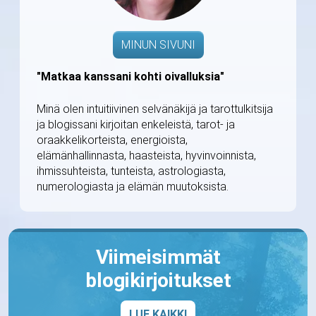
MINUN SIVUNI
"Matkaa kanssani kohti oivalluksia"
Minä olen intuitiivinen selvänäkijä ja tarottulkitsija
ja blogissani kirjoitan enkeleistä, tarot- ja
oraakkelikorteista, energioista,
elämänhallinnasta, haasteista, hyvinvoinnista,
ihmissuhteista, tunteista, astrologiasta,
numerologiasta ja elämän muutoksista.
Viimeisimmät
blogikirjoitukset
LUE KAIKKI