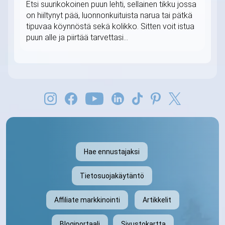
Etsi suurikokoinen puun lehti, sellainen tikku jossa
on hiiltynyt pää, luonnonkuituista narua tai pätkä
tipuvaa köynnöstä sekä kolikko. Sitten voit istua
puun alle ja piirtää tarvettasi...
Hae ennustajaksi
Tietosuojakäytäntö
Affiliate markkinointi
Artikkelit
Blogiportaali
Sivustokartta