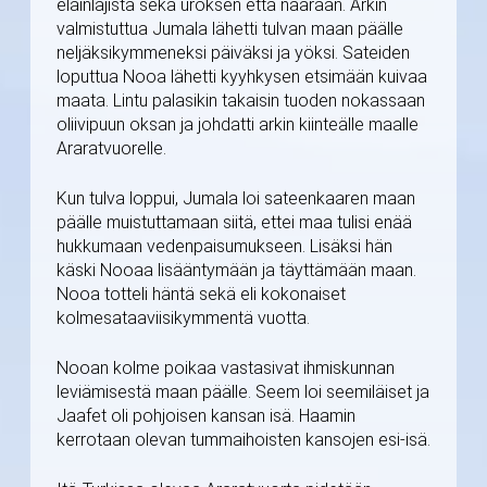
eläinlajista sekä uroksen että naaraan. Arkin
valmistuttua Jumala lähetti tulvan maan päälle
neljäksikymmeneksi päiväksi ja yöksi. Sateiden
loputtua Nooa lähetti kyyhkysen etsimään kuivaa
maata. Lintu palasikin takaisin tuoden nokassaan
oliivipuun oksan ja johdatti arkin kiinteälle maalle
Araratvuorelle.
Kun tulva loppui, Jumala loi sateenkaaren maan
päälle muistuttamaan siitä, ettei maa tulisi enää
hukkumaan vedenpaisumukseen. Lisäksi hän
käski Nooaa lisääntymään ja täyttämään maan.
Nooa totteli häntä sekä eli kokonaiset
kolmesataaviisikymmentä vuotta.
Nooan kolme poikaa vastasivat ihmiskunnan
leviämisestä maan päälle. Seem loi seemiläiset ja
Jaafet oli pohjoisen kansan isä. Haamin
kerrotaan olevan tummaihoisten kansojen esi-isä.