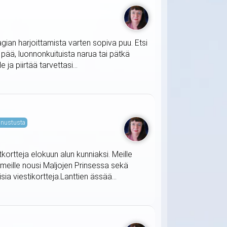
agian harjoittamista varten sopiva puu. Etsi
t pää, luonnonkuituista narua tai pätkä
ja piirtää tarvettasi...
nustusta
tkortteja elokuun alun kunniaksi. Meille
 meille nousi Maljojen Prinsessa sekä
ia viestikortteja.Lanttien ässää...