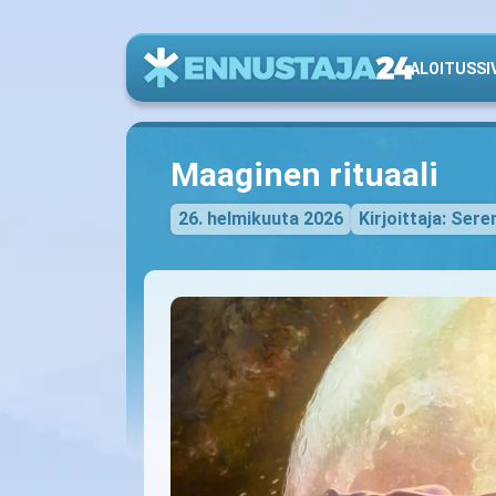
ALOITUSSI
Maaginen rituaali
26. helmikuuta 2026
Kirjoittaja: Sere