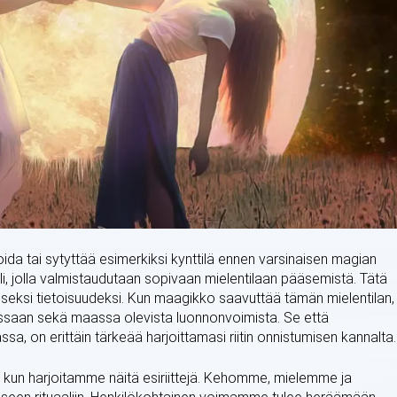
itoida tai sytyttää esimerkiksi kynttilä ennen varsinaisen magian
aali, jolla valmistaudutaan sopivaan mielentilaan pääsemistä. Tätä
liseksi tietoisuudeksi. Kun maagikko saavuttää tämän mielentilan,
ssaan sekä maassa olevista luonnonvoimista. Se että
ssa, on erittäin tärkeää harjoittamasi riitin onnistumisen kannalta
kun harjoitamme näitä esiriittejä. Kehomme, mielemme ja