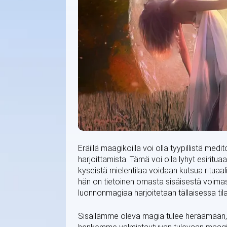
Eräillä maagikoilla voi olla tyypillistä med
harjoittamista. Tämä voi olla lyhyt esiritu
kyseistä mielentilaa voidaan kutsua rituaa
hän on tietoinen omasta sisäisestä voima
luonnonmagiaa harjoitetaan tällaisessa tila
Sisällämme oleva magia tulee heräämään, 