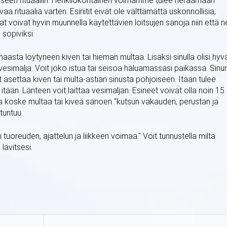
een rituaaliin. Henkilökohtainen voimamme tulee heräämään
 rituaalia varten. Esiriitit eivät ole välttämättä uskonnollisia,
at voivat hyvin muunnella käytettävien loitsujen sanoja niin että n
sopiviksi.
 maasta löytyneen kiven tai hieman multaa. Lisäksi sinulla olisi hyv
a vesimalja. Voit joko istua tai seisoa haluamassasi paikassa. Sinu
t asettaa kiven tai multa-astian sinusta pohjoiseen. Itään tulee
 itään. Länteen voit laittaa vesimaljan. Esineet voivat olla noin 15
ja koske multaa tai kiveä sanoen "kutsun vakauden, perustan ja
tuntuu.
tuoreuden, ajattelun ja liikkeen voimaa." Voit tunnustella miltä
lävitsesi.