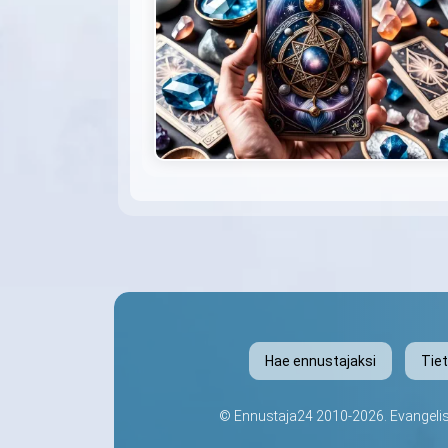
Hae ennustajaksi
Tie
©
Ennustaja24
2010-2026. Evangelis