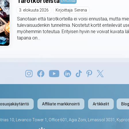
Tarotkorteista
Ennustaa
3. elokuuta 2026
Kirjoittaja: Serena
Sanotaan että tarotkorteilla ei voisi ennustaa, mutta mie
tulevaisuudenkin tunnelmia. Nostetut kortit enteilevät use
myöhemmin toteutua. Erityisen hyvin ne voivat kuvata lä
tapana on...
tosuojakäytäntö
Affiliate markkinointi
Artikkelit
Blog
trias 10, Levanco Tower 1, Office 601, Agia Zoni, Limassol 3031, Kypro