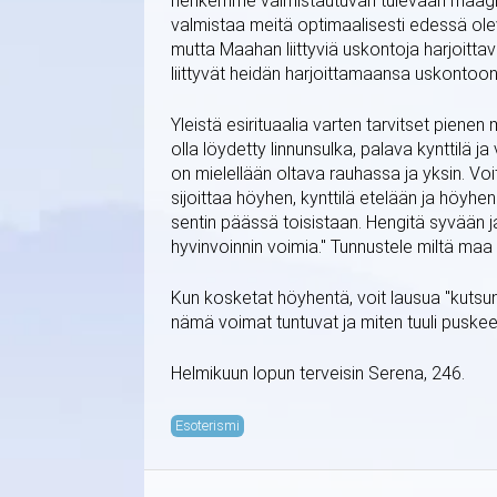
henkemme valmistautuvan tulevaan maagis
valmistaa meitä optimaalisesti edessä olevaa
mutta Maahan liittyviä uskontoja harjoittav
liittyvät heidän harjoittamaansa uskontoon 
Yleistä esirituaalia varten tarvitset pienen
olla löydetty linnunsulka, palava kynttilä j
on mielellään oltava rauhassa ja yksin. Voi
sijoittaa höyhen, kynttilä etelään ja höyhen
sentin päässä toisistaan. Hengitä syvään 
hyvinvoinnin voimia." Tunnustele miltä maa 
Kun kosketat höyhentä, voit lausua "kutsun 
nämä voimat tuntuvat ja miten tuuli puskee 
Helmikuun lopun terveisin Serena, 246.
Esoterismi