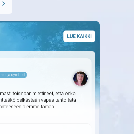
LUE KAIKKI
miöt ja symbolit
masti toisinaan miettineet, että onko
ärittääkö pelkästään vapaa tahto tätä
ilanteeseen olemme tämän...