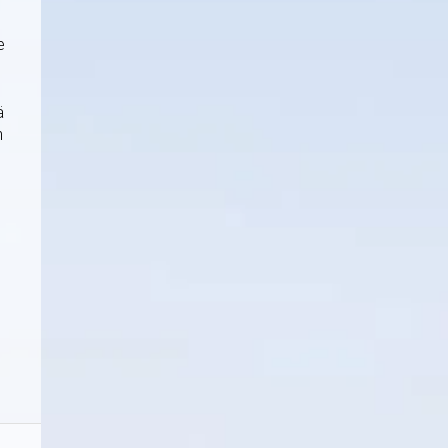
e
ä
n