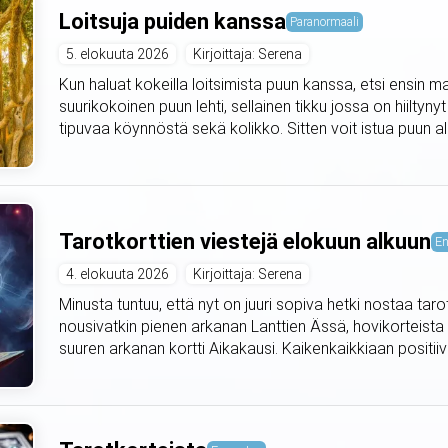
Loitsuja puiden kanssa
Paranormaali
5. elokuuta 2026
Kirjoittaja: Serena
Kun haluat kokeilla loitsimista puun kanssa, etsi ensin m
suurikokoinen puun lehti, sellainen tikku jossa on hiiltyny
tipuvaa köynnöstä sekä kolikko. Sitten voit istua puun alle 
Tarotkorttien viestejä elokuun alkuun
En
4. elokuuta 2026
Kirjoittaja: Serena
Minusta tuntuu, että nyt on juuri sopiva hetki nostaa taro
nousivatkin pienen arkanan Lanttien Ässä, hovikorteista
suuren arkanan kortti Aikakausi. Kaikenkaikkiaan positiivis