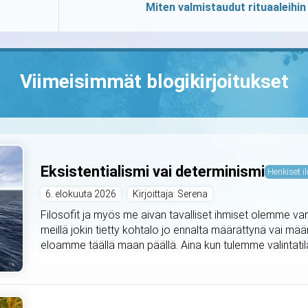
Miten valmistaudut rituaaleihin
Viimeisimmät blogikirjoitukset
Eksistentialismi vai determinismi
Henkiset il
6. elokuuta 2026
Kirjoittaja: Serena
Filosofit ja myös me aivan tavalliset ihmiset olemme var
meillä jokin tietty kohtalo jo ennalta määrättynä vai mä
eloamme täällä maan päällä. Aina kun tulemme valintat