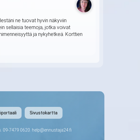
lestäni ne tuovat hyvin näkyviin
in sellaisia teemoja, jotka voivat
himenneisyyttä ja nykyhetkeä. Korttien
iportaali
Sivustokartta
s.
09-7479 0620
.
help@ennustaja24.fi