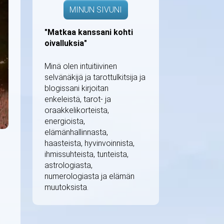
MINUN SIVUNI
"Matkaa kanssani kohti
oivalluksia"
Minä olen intuitiivinen
selvänäkijä ja tarottulkitsija ja
blogissani kirjoitan
enkeleistä, tarot- ja
oraakkelikorteista,
energioista,
elämänhallinnasta,
haasteista, hyvinvoinnista,
ihmissuhteista, tunteista,
astrologiasta,
numerologiasta ja elämän
muutoksista.
.