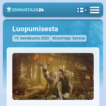
Luopumisesta
19. heinäkuuta 2025
Kirjoittaja: Serena