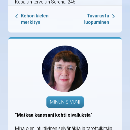
Kesäisin terveisin Serena, 246.
Kehon kielen
Tavarasta
merkitys
luopuminen
MINUN SIVUNI
"Matkaa kanssani kohti oivalluksia"
Minä olen intuitiivinen selvänäkijä ja tarottulkitsija