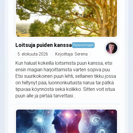
Loitsuja puiden kanssa
Paranormaali
5. elokuuta 2026
Kirjoittaja: Serena
Kun haluat kokeilla loitsimista puun kanssa, etsi
ensin magian harjoittamista varten sopiva puu.
Etsi suurikokoinen puun lehti, sellainen tikku jossa
on hiiltynyt pää, luonnonkuituista narua tai pätkä
tipuvaa köynnöstä sekä kolikko. Sitten voit istua
puun alle ja piirtää tarvettasi...