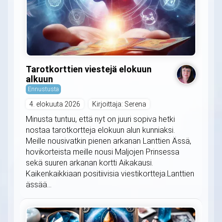
Tarotkorttien viestejä elokuun
alkuun
Ennustusta
4. elokuuta 2026
Kirjoittaja: Serena
Minusta tuntuu, että nyt on juuri sopiva hetki
nostaa tarotkortteja elokuun alun kunniaksi.
Meille nousivatkin pienen arkanan Lanttien Ässä,
hovikorteista meille nousi Maljojen Prinsessa
sekä suuren arkanan kortti Aikakausi.
Kaikenkaikkiaan positiivisia viestikortteja.Lanttien
ässää...