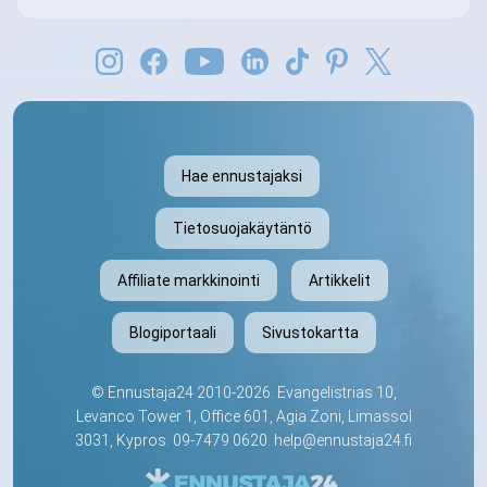
Hae ennustajaksi
Tietosuojakäytäntö
Affiliate markkinointi
Artikkelit
Blogiportaali
Sivustokartta
©
Ennustaja24
2010-2026. Evangelistrias 10,
Levanco Tower 1, Office 601, Agia Zoni, Limassol
3031, Kypros.
09-7479 0620
.
help@ennustaja24.fi