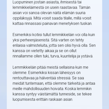
Luopuminen jostain asiasta, ihmisestä tai
lemmikkieläimestä on usein raastavaa. Tämän
asian voi sanoa olevan näitä elämän suuria
oppiläksyjä. Mitä voisit saada tilalle, millä voisit
kattaa rinnassasi painavan menetyksen tuskan.
Esimerkiksi kotiisi tullut lemmikkieläin voi olla kuin
yksi perheenjäsenistä. Sitä varten on tehty
erilaisia valmisteluita, jotta sen olisi hyvä olla. Sen
kanssa on vietetty aikaa ja se on ollut
rinnallamme ollen tuki, turva, kuuntelija ja ystävä.
Lemmikkieläin pitää meistä sellaisina kuin me
olemme. Esimerkiksi kissan läheisyys on
rentouttavaa ja hälventää stressiä. Se saa
meidät tuntemaan, että olemme tärkeitä ja antaa
meille mahdollisuuden hoivata. Koska lemmikin
kanssa syntyy väistämättä tunneside, se tekee
luopumisesta erittäin raskaan asian.