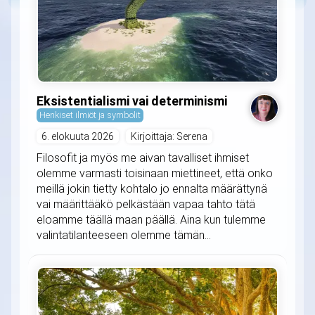
Eksistentialismi vai determinismi
Henkiset ilmiöt ja symbolit
6. elokuuta 2026
Kirjoittaja: Serena
Filosofit ja myös me aivan tavalliset ihmiset
olemme varmasti toisinaan miettineet, että onko
meillä jokin tietty kohtalo jo ennalta määrättynä
vai määrittääkö pelkästään vapaa tahto tätä
eloamme täällä maan päällä. Aina kun tulemme
valintatilanteeseen olemme tämän...