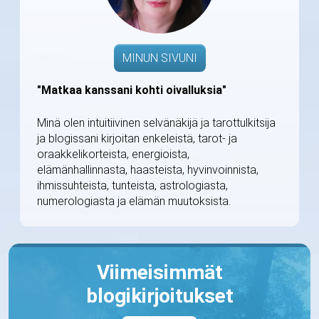
MINUN SIVUNI
"Matkaa kanssani kohti oivalluksia"
Minä olen intuitiivinen selvänäkijä ja tarottulkitsija
ja blogissani kirjoitan enkeleistä, tarot- ja
oraakkelikorteista, energioista,
elämänhallinnasta, haasteista, hyvinvoinnista,
ihmissuhteista, tunteista, astrologiasta,
numerologiasta ja elämän muutoksista.
Viimeisimmät
blogikirjoitukset