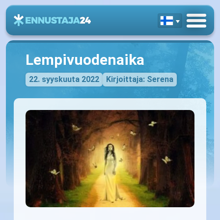
Lempivuodenaika
22. syyskuuta 2022
Kirjoittaja: Serena