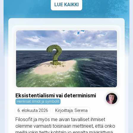
LUE KAIKKI
Eksistentialismi vai determinismi
Henkiset ilmiöt ja symbolit
6. elokuuta 2026
Kirjoittaja: Serena
Filosofit ja myös me aivan tavalliset ihmiset
olemme varmasti toisinaan miettineet, että onko
meillä jokin tietty kohtalo jo ennalta määrättynä