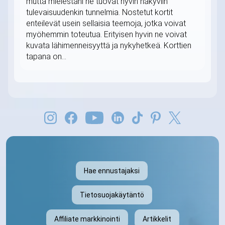
mutta mielestäni ne tuovat hyvin näkyviin
tulevaisuudenkin tunnelmia. Nostetut kortit
enteilevät usein sellaisia teemoja, jotka voivat
myöhemmin toteutua. Erityisen hyvin ne voivat
kuvata lähimenneisyyttä ja nykyhetkeä. Korttien
tapana on...
Hae ennustajaksi
Tietosuojakäytäntö
Affiliate markkinointi
Artikkelit