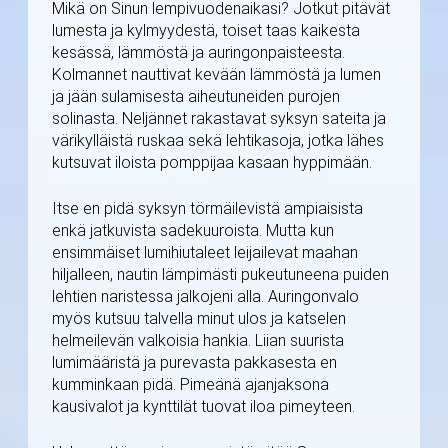
Mikä on Sinun lempivuodenaikasi? Jotkut pitävät
lumesta ja kylmyydestä, toiset taas kaikesta
kesässä, lämmöstä ja auringonpaisteesta.
Kolmannet nauttivat kevään lämmöstä ja lumen
ja jään sulamisesta aiheutuneiden purojen
solinasta. Neljännet rakastavat syksyn sateita ja
värikylläistä ruskaa sekä lehtikasoja, jotka lähes
kutsuvat iloista pomppijaa kasaan hyppimään.
Itse en pidä syksyn törmäilevistä ampiaisista
enkä jatkuvista sadekuuroista. Mutta kun
ensimmäiset lumihiutaleet leijailevat maahan
hiljalleen, nautin lämpimästi pukeutuneena puiden
lehtien naristessa jalkojeni alla. Auringonvalo
myös kutsuu talvella minut ulos ja katselen
helmeilevän valkoisia hankia. Liian suurista
lumimääristä ja purevasta pakkasesta en
kumminkaan pidä. Pimeänä ajanjaksona
kausivalot ja kynttilät tuovat iloa pimeyteen.