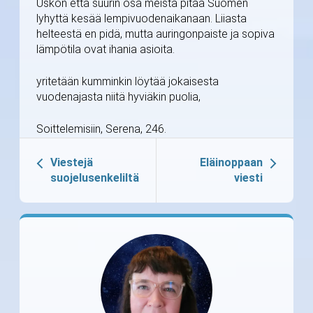
Uskon että suurin osa meistä pitää Suomen
lyhyttä kesää lempivuodenaikanaan. Liiasta
helteestä en pidä, mutta auringonpaiste ja sopiva
lämpötila ovat ihania asioita.
yritetään kumminkin löytää jokaisesta
vuodenajasta niitä hyviäkin puolia,
Soittelemisiin, Serena, 246.
Viestejä
Eläinoppaan
suojelusenkeliltä
viesti