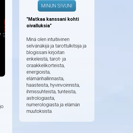
MINUN SIVUNI
"Matkaa kanssani kohti
oivalluksia"
Minä olen intuitiivinen
selvänäkijä ja tarottulkitsija ja
blogissani kirjoitan
enkeleistä, tarot- ja
oraakkelikorteista,
energioista,
elämänhallinnasta,
haasteista, hyvinvoinnista,
ihmissuhteista, tunteista,
astrologiasta,
numerologiasta ja elämän
jo
muutoksista.