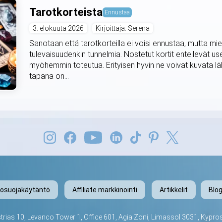
Tarotkorteista
Ennustaa
3. elokuuta 2026
Kirjoittaja: Serena
Sanotaan että tarotkorteilla ei voisi ennustaa, mutta mie
tulevaisuudenkin tunnelmia. Nostetut kortit enteilevät use
myöhemmin toteutua. Erityisen hyvin ne voivat kuvata lä
tapana on...
tosuojakäytäntö
Affiliate markkinointi
Artikkelit
Blog
trias 10, Levanco Tower 1, Office 601, Agia Zoni, Limassol 3031, Kypro