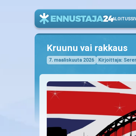
ALOITUSSI
Kruunu vai rakkaus
7. maaliskuuta 2026
Kirjoittaja: Sere