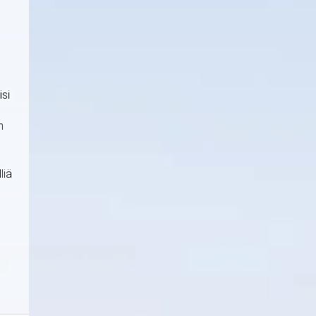
isi
n
liä
,