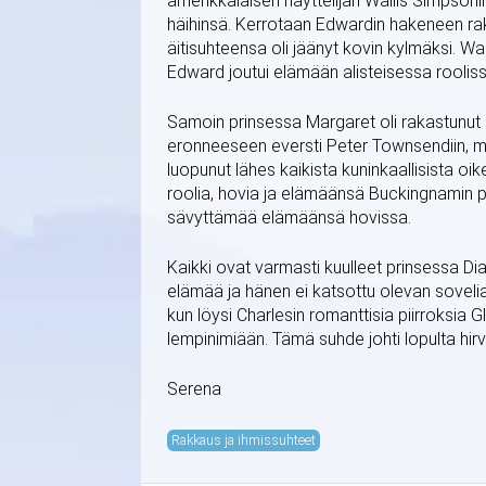
amerikkalaisen näyttelijän Wallis Simpson
häihinsä. Kerrotaan Edwardin hakeneen r
äitisuhteensa oli jäänyt kovin kylmäksi. W
Edward joutui elämään alisteisessa rool
Samoin prinsessa Margaret oli rakastunu
eronneeseen eversti Peter Townsendiin, mut
luopunut lähes kaikista kuninkaallisista o
roolia, hovia ja elämäänsä Buckingnamin pa
sävyttämää elämäänsä hovissa.
Kaikki ovat varmasti kuulleet prinsessa Dia
elämää ja hänen ei katsottu olevan sovelias
kun löysi Charlesin romanttisia piirroksia 
lempinimiään. Tämä suhde johti lopulta hirv
Serena
Rakkaus ja ihmissuhteet