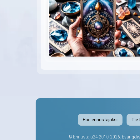
Hae ennustajaksi
Tie
©
Ennustaja24
2010-2026. Evangelis