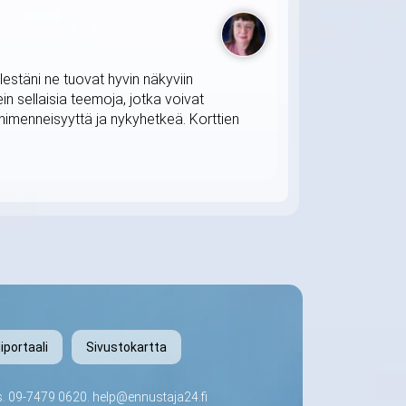
lestäni ne tuovat hyvin näkyviin
in sellaisia teemoja, jotka voivat
himenneisyyttä ja nykyhetkeä. Korttien
iportaali
Sivustokartta
s.
09-7479 0620
.
help@ennustaja24.fi