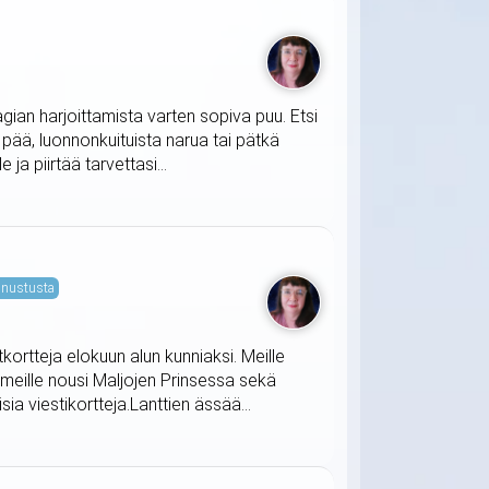
agian harjoittamista varten sopiva puu. Etsi
t pää, luonnonkuituista narua tai pätkä
ja piirtää tarvettasi...
nustusta
tkortteja elokuun alun kunniaksi. Meille
 meille nousi Maljojen Prinsessa sekä
ia viestikortteja.Lanttien ässää...