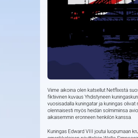
Viime aikoina olen katsellut Netflixistä suo
fiktiivinen kuvaus Yhdistyneen kuningaskunn
vuosisadalla kuningatar ja kuningas olivat 
olennaisesti myös heidän solmimiinsa aviolii
aikaisemmin eronneen henkilön kanssa.
Kuningas Edward VIII joutui luopumaan kruu