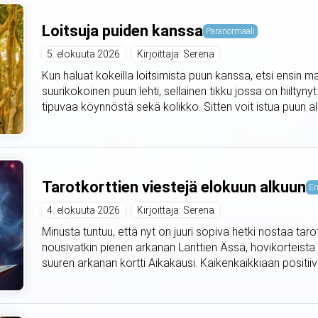
Loitsuja puiden kanssa
Paranormaali
5. elokuuta 2026
Kirjoittaja: Serena
Kun haluat kokeilla loitsimista puun kanssa, etsi ensin m
suurikokoinen puun lehti, sellainen tikku jossa on hiiltyny
tipuvaa köynnöstä sekä kolikko. Sitten voit istua puun alle 
Tarotkorttien viestejä elokuun alkuun
En
4. elokuuta 2026
Kirjoittaja: Serena
Minusta tuntuu, että nyt on juuri sopiva hetki nostaa taro
nousivatkin pienen arkanan Lanttien Ässä, hovikorteista
suuren arkanan kortti Aikakausi. Kaikenkaikkiaan positiivis