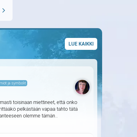
LUE KAIKKI
miöt ja symbolit
masti toisinaan miettineet, että onko
ärittääkö pelkästään vapaa tahto tätä
ilanteeseen olemme tämän...