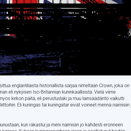
sittua englantilaista historiallista sarjaa nimeltään Crown, joka on
an eli nykyisen Iso-Britannian kuninkaallisista. Vielä viime
myös kirkon päitä, eli perustuslaki ja muu lainsäädäntö vaikutti
ttoihin. Eli kuningas tai kuningatar eivät voineet mennä naimisiin 
nustaan, kun rakastui ja meni naimisiin jo kahdesti eronneen