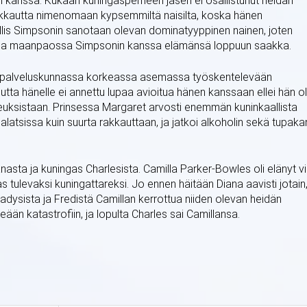
in kanssa. Kukaan kuningasperheen jäsen ei osallistunut heidän
akkautta nimenomaan kypsemmiltä naisilta, koska hänen
allis Simpsonin sanotaan olevan dominatyyppinen nainen, joten
issa maanpaossa Simpsonin kanssa elämänsä loppuun saakka.
t palveluskunnassa korkeassa asemassa työskentelevään
ta hänelle ei annettu lupaa avioitua hänen kanssaan ellei hän ol
ikeuksistaan. Prinsessa Margaret arvosti enemmän kuninkaallista
latsissa kuin suurta rakkauttaan, ja jatkoi alkoholin sekä tupaka
nasta ja kuningas Charlesista. Camilla Parker-Bowles oli elänyt vil
 tulevaksi kuningattareksi. Jo ennen häitään Diana aavisti jotain
Gladysista ja Fredistä Camillan kerrottua niiden olevan heidän
eään katastrofiin, ja lopulta Charles sai Camillansa.