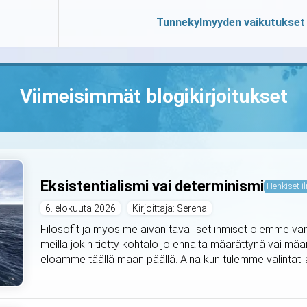
Tunnekylmyyden vaikutukset
Viimeisimmät blogikirjoitukset
Eksistentialismi vai determinismi
Henkiset il
6. elokuuta 2026
Kirjoittaja: Serena
Filosofit ja myös me aivan tavalliset ihmiset olemme var
meillä jokin tietty kohtalo jo ennalta määrättynä vai mä
eloamme täällä maan päällä. Aina kun tulemme valintat