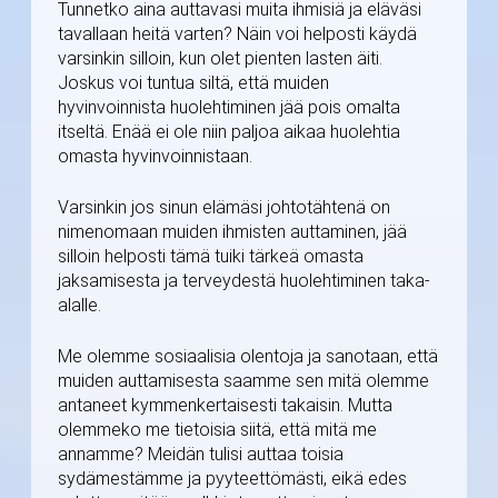
Tunnetko aina auttavasi muita ihmisiä ja eläväsi
tavallaan heitä varten? Näin voi helposti käydä
varsinkin silloin, kun olet pienten lasten äiti.
Joskus voi tuntua siltä, että muiden
hyvinvoinnista huolehtiminen jää pois omalta
itseltä. Enää ei ole niin paljoa aikaa huolehtia
omasta hyvinvoinnistaan.
Varsinkin jos sinun elämäsi johtotähtenä on
nimenomaan muiden ihmisten auttaminen, jää
silloin helposti tämä tuiki tärkeä omasta
jaksamisesta ja terveydestä huolehtiminen taka-
alalle.
Me olemme sosiaalisia olentoja ja sanotaan, että
muiden auttamisesta saamme sen mitä olemme
antaneet kymmenkertaisesti takaisin. Mutta
olemmeko me tietoisia siitä, että mitä me
annamme? Meidän tulisi auttaa toisia
sydämestämme ja pyyteettömästi, eikä edes