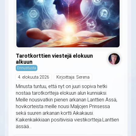
Tarotkorttien viestejä elokuun
alkuun
Ennustusta
4. elokuuta 2026
Kirjoittaja: Serena
Minusta tuntuu, että nyt on juuri sopiva hetki
nostaa tarotkortteja elokuun alun kunniaksi.
Meille nousivatkin pienen arkanan Lanttien Ässä,
hovikorteista meille nousi Maljojen Prinsessa
sekä suuren arkanan kortti Aikakausi.
Kaikenkaikkiaan positiivisia viestikortteja.Lanttien
ässää...