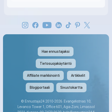
Hae ennustajaksi
Tietosuojakäytäntö
Affiliate markkinointi
Artikkelit
Blogiportaali
Sivustokartta
©
Ennustaja24
2010-2026. Evangelistrias 10,
Levanco Tower 1, Office 601, Agia Zoni, Limassol