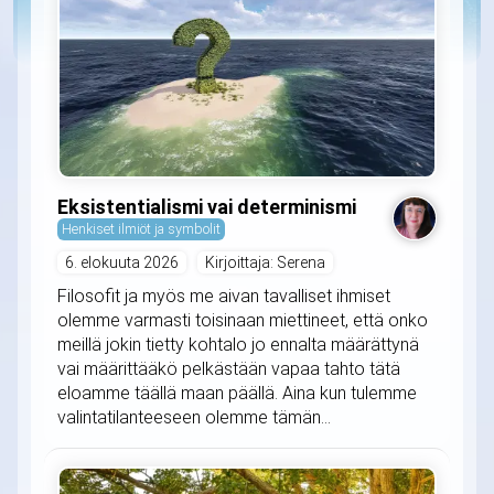
Eksistentialismi vai determinismi
Henkiset ilmiöt ja symbolit
6. elokuuta 2026
Kirjoittaja: Serena
Filosofit ja myös me aivan tavalliset ihmiset
olemme varmasti toisinaan miettineet, että onko
meillä jokin tietty kohtalo jo ennalta määrättynä
vai määrittääkö pelkästään vapaa tahto tätä
eloamme täällä maan päällä. Aina kun tulemme
valintatilanteeseen olemme tämän...