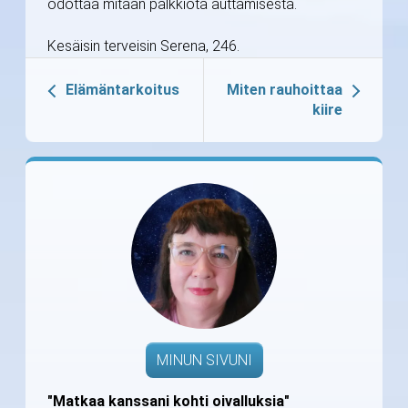
odottaa mitään palkkiota auttamisesta.
Kesäisin terveisin Serena, 246.
Elämäntarkoitus
Miten rauhoittaa
kiire
MINUN SIVUNI
"Matkaa kanssani kohti oivalluksia"