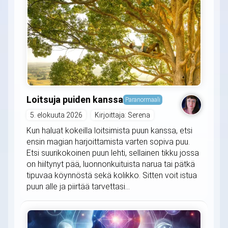
Loitsuja puiden kanssa
Paranormaali
5. elokuuta 2026
Kirjoittaja: Serena
Kun haluat kokeilla loitsimista puun kanssa, etsi
ensin magian harjoittamista varten sopiva puu.
Etsi suurikokoinen puun lehti, sellainen tikku jossa
on hiiltynyt pää, luonnonkuituista narua tai pätkä
tipuvaa köynnöstä sekä kolikko. Sitten voit istua
puun alle ja piirtää tarvettasi...