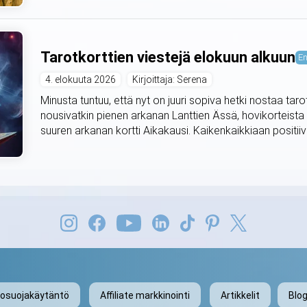
Tarotkorttien viestejä elokuun alkuun
En
4. elokuuta 2026
Kirjoittaja: Serena
Minusta tuntuu, että nyt on juuri sopiva hetki nostaa taro
nousivatkin pienen arkanan Lanttien Ässä, hovikorteista
suuren arkanan kortti Aikakausi. Kaikenkaikkiaan positiivis
tosuojakäytäntö
Affiliate markkinointi
Artikkelit
Blog