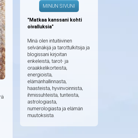
MINUN SIVUNI
"Matkaa kanssani kohti
oivalluksia"
Minä olen intuitiivinen
selvänäkijä ja tarottulkitsija ja
blogissani kirjoitan
enkeleistä, tarot- ja
oraakkelikorteista,
energioista,
elämänhallinnasta,
haasteista, hyvinvoinnista,
ihmissuhteista, tunteista,
rä
astrologiasta,
numerologiasta ja elämän
muutoksista.