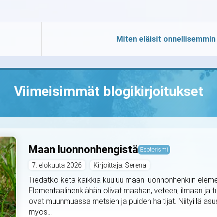
Miten eläisit onnellisemmin
Viimeisimmät blogikirjoitukset
Maan luonnonhengistä
Esoterismi
7. elokuuta 2026
Kirjoittaja: Serena
Tiedätkö ketä kaikkia kuuluu maan luonnonhenkiin elemen
Elementaalihenkiähän olivat maahan, veteen, ilmaan ja t
ovat muunmuassa metsien ja puiden haltijat. Niityillä asus
myös...