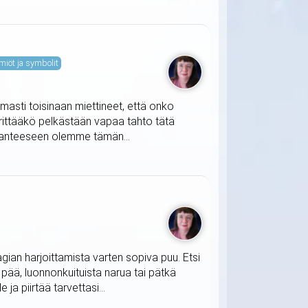
miöt ja symbolit
masti toisinaan miettineet, että onko
ärittääkö pelkästään vapaa tahto tätä
ilanteeseen olemme tämän...
agian harjoittamista varten sopiva puu. Etsi
t pää, luonnonkuituista narua tai pätkä
ja piirtää tarvettasi...