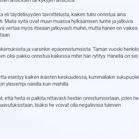
isten ansioiden tai kykyjen ansiosta.
li täydellisyyden tavoittelusta, kaiken tulisi onnistua aina
esti. Muita syitä ovat muun muassa hylkäämisen tunne ja jatkuva
ivä vertaa myös itseään jatkuvasti muihin, mutta hänen on vaikea
utaan.
okemuksista ja varsinkin epäonnistumisista. Tämän vuoski henkilö
en olisi pakko onnistua kaikessa mihin hän ryhtyy. Hänellä on siis
tta esiintyy kaiken ikäisten keskuudessa, kummallakin sukupuolel
n yleisempi naisilla kuin miehillä.
ttä heitä ei palkita riittävästi heidän onnistumisistaan, joten he
avutuksistaan, lisäksi he voivat olla negatiivisia tulevien