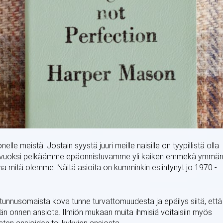
lle meistä. Jostain syystä juuri meille naisille on tyypillistä olla
n vuoksi pelkäämme epäonnistuvamme yli kaiken emmekä ymmär
na mitä olemme. Näitä asioita on kumminkin esiintynyt jo 1970 -
on tunnusomaista kova tunne turvattomuudesta ja epäilys siitä, että
än onnen ansiota. Ilmiön mukaan muita ihmisiä voitaisiin myös