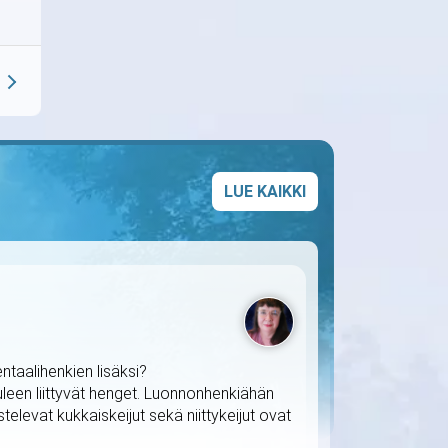
LUE KAIKKI
taalihenkien lisäksi?
uleen liittyvät henget. Luonnonhenkiähän
televat kukkaiskeijut sekä niittykeijut ovat