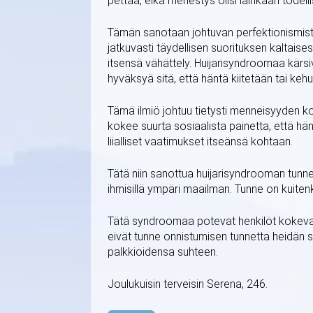
pettää, eikä menestys olisi lainkaan todell
Tämän sanotaan johtuvan perfektionismista e
jatkuvasti täydellisen suorituksen kaltais
itsensä vähättely. Huijarisyndroomaa kärs
hyväksyä sitä, että häntä kiitetään tai keh
Tämä ilmiö johtuu tietysti menneisyyden k
kokee suurta sosiaalista painetta, että hän
liialliset vaatimukset itseänsä kohtaan.
Tätä niin sanottua huijarisyndrooman tunne
ihmisillä ympäri maailman. Tunne on kuitenki
Tätä syndroomaa potevat henkilöt kokevat, e
eivät tunne onnistumisen tunnetta heidän sa
palkkioidensa suhteen.
Joulukuisin terveisin Serena, 246.