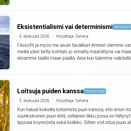
Eksistentialismi vai determinismi
Henkiset il
6. elokuuta 2026
Kirjoittaja: Serena
Filosofit ja myös me aivan tavalliset ihmiset olemme var
meillä jokin tietty kohtalo jo ennalta määrättynä vai mä
eloamme täällä maan päällä. Aina kun tulemme valintat
Loitsuja puiden kanssa
Paranormaali
5. elokuuta 2026
Kirjoittaja: Serena
Kun haluat kokeilla loitsimista puun kanssa, etsi ensin m
suurikokoinen puun lehti, sellainen tikku jossa on hiiltyny
tipuvaa köynnöstä sekä kolikko. Sitten voit istua puun alle 