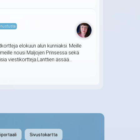
nustusta
tkortteja elokuun alun kunniaksi. Meille
 meille nousi Maljojen Prinsessa sekä
ia viestikortteja.Lanttien ässää...
iportaali
Sivustokartta