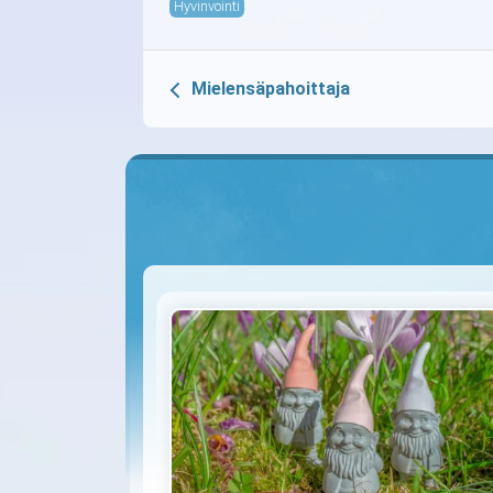
Hyvinvointi
Mielensäpahoittaja