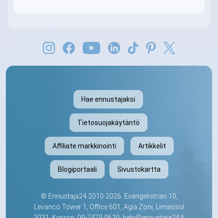
Hae ennustajaksi
Tietosuojakäytäntö
Affiliate markkinointi
Artikkelit
Blogiportaali
Sivustokartta
©
Ennustaja24
2010-2026. Evangelistrias 10,
Levanco Tower 1, Office 601, Agia Zoni, Limassol
3031, Kypros.
09-7479 0620
.
help@ennustaja24.fi