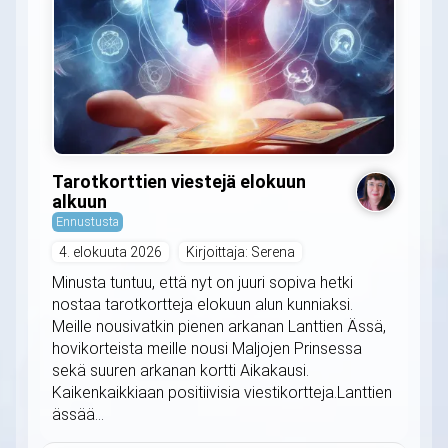
Tarotkorttien viestejä elokuun
alkuun
Ennustusta
4. elokuuta 2026
Kirjoittaja: Serena
Minusta tuntuu, että nyt on juuri sopiva hetki
nostaa tarotkortteja elokuun alun kunniaksi.
Meille nousivatkin pienen arkanan Lanttien Ässä,
hovikorteista meille nousi Maljojen Prinsessa
sekä suuren arkanan kortti Aikakausi.
Kaikenkaikkiaan positiivisia viestikortteja.Lanttien
ässää...