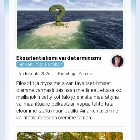
Eksistentialismi vai determinismi
Henkiset ilmiöt ja symbolit
6. elokuuta 2026
Kirjoittaja: Serena
Filosofit ja myös me aivan tavalliset ihmiset
olemme varmasti toisinaan miettineet, että onko
meillä jokin tietty kohtalo jo ennalta määrättynä
vai määrittääkö pelkästään vapaa tahto tätä
eloamme täällä maan päällä. Aina kun tulemme
valintatilanteeseen olemme tämän...