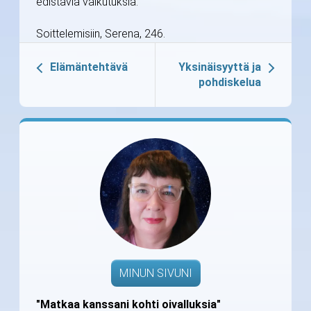
edistäviä vaikutuksia.
Soittelemisiin, Serena, 246.
Elämäntehtävä
Yksinäisyyttä ja
pohdiskelua
MINUN SIVUNI
"Matkaa kanssani kohti oivalluksia"