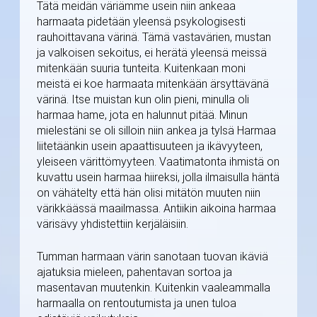
Tätä meidän väriämme usein niin ankeaa
harmaata pidetään yleensä psykologisesti
rauhoittavana värinä. Tämä vastavärien, mustan
ja valkoisen sekoitus, ei herätä yleensä meissä
mitenkään suuria tunteita. Kuitenkaan moni
meistä ei koe harmaata mitenkään ärsyttävänä
värinä. Itse muistan kun olin pieni, minulla oli
harmaa hame, jota en halunnut pitää. Minun
mielestäni se oli silloin niin ankea ja tylsä Harmaa
liitetäänkin usein apaattisuuteen ja ikävyyteen,
yleiseen värittömyyteen. Vaatimatonta ihmistä on
kuvattu usein harmaa hiireksi, jolla ilmaisulla häntä
on vähätelty että hän olisi mitätön muuten niin
värikkäässä maailmassa. Antiikin aikoina harmaa
värisävy yhdistettiin kerjäläisiin.
Tumman harmaan värin sanotaan tuovan ikäviä
ajatuksia mieleen, pahentavan sortoa ja
masentavan muutenkin. Kuitenkin vaaleammalla
harmaalla on rentoutumista ja unen tuloa