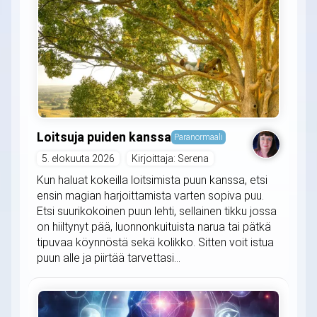
Loitsuja puiden kanssa
Paranormaali
5. elokuuta 2026
Kirjoittaja: Serena
Kun haluat kokeilla loitsimista puun kanssa, etsi
ensin magian harjoittamista varten sopiva puu.
Etsi suurikokoinen puun lehti, sellainen tikku jossa
on hiiltynyt pää, luonnonkuituista narua tai pätkä
tipuvaa köynnöstä sekä kolikko. Sitten voit istua
puun alle ja piirtää tarvettasi...