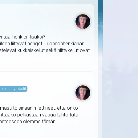
taalihenkien lisäksi?
uleen liittyvät henget. Luonnonhenkiähän
televat kukkaiskeijut sekä niittykeijut ovat
miöt ja symbolit
masti toisinaan miettineet, että onko
ärittääkö pelkästään vapaa tahto tätä
ilanteeseen olemme tämän...