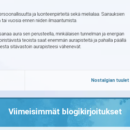
oonallisuutta ja luonteenpiirteitä sekä mielialaa. Sairauksien
tai vuosia ennen niiden ilmaantumista.
anaa aura sen perusteella, minkälaisen tunnelman ja energian
piristävistä teoista saat enemmän aurapisteitä ja pahalla päällä
sesta sitävastoin aurapisteesi vähenevät.
Nostalgian tuulet
Viimeisimmät blogikirjoitukset