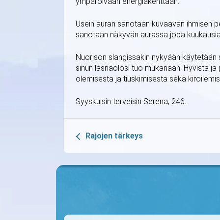
ympäröivään energiakenttään.
Usein auran sanotaan kuvaavan ihmisen pers
sanotaan näkyvän aurassa jopa kuukausia 
Nuorison slangissakin nykyään käytetään s
sinun läsnäolosi tuo mukanaan. Hyvistä ja 
olemisesta ja tiuskimisesta sekä kiroilemi
Syyskuisin terveisin Serena, 246.
Rajojen tärkeys