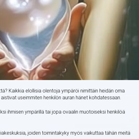
tä? Kaikkia elollisia olentoja ympäröi nimittäin heidän oma
t aistivat useimmiten henkilön auran hänet kohdatessaan.
si ihmisen ympärillä tai jopa ovaalin muotoiseksi henkilöä
giakeskuksia, joiden toimintakyky myös vaikuttaa tähän meitä