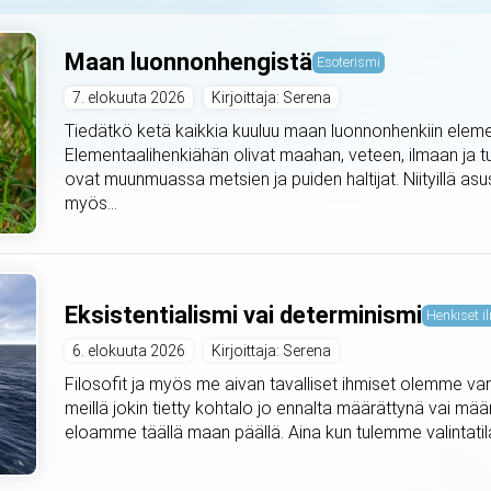
Maan luonnonhengistä
Esoterismi
7. elokuuta 2026
Kirjoittaja: Serena
Tiedätkö ketä kaikkia kuuluu maan luonnonhenkiin elemen
Elementaalihenkiähän olivat maahan, veteen, ilmaan ja t
ovat muunmuassa metsien ja puiden haltijat. Niityillä asus
myös...
Eksistentialismi vai determinismi
Henkiset il
6. elokuuta 2026
Kirjoittaja: Serena
Filosofit ja myös me aivan tavalliset ihmiset olemme var
meillä jokin tietty kohtalo jo ennalta määrättynä vai mä
eloamme täällä maan päällä. Aina kun tulemme valintat