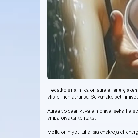
Tiedätkö sinä, mikä on aura eli energiakent
yksilöllinen auransa. Selvänäköiset ihmise
Auraa voidaan kuvata moniväriseksi harsok
ympäröiväksi kentäksi.
Meillä on myös tuhansia chakroja eli ener