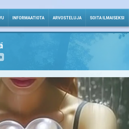
VU
INFORMAATIOTA
ARVOSTELUJA
SOITA ILMAISEKSI
ä
a