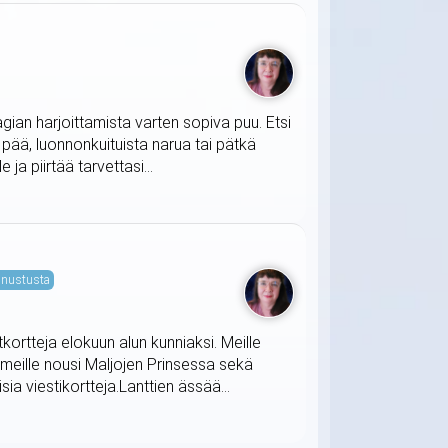
agian harjoittamista varten sopiva puu. Etsi
t pää, luonnonkuituista narua tai pätkä
ja piirtää tarvettasi...
nustusta
tkortteja elokuun alun kunniaksi. Meille
 meille nousi Maljojen Prinsessa sekä
ia viestikortteja.Lanttien ässää...