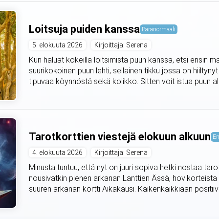
Loitsuja puiden kanssa
Paranormaali
5. elokuuta 2026
Kirjoittaja: Serena
Kun haluat kokeilla loitsimista puun kanssa, etsi ensin m
suurikokoinen puun lehti, sellainen tikku jossa on hiiltyny
tipuvaa köynnöstä sekä kolikko. Sitten voit istua puun alle 
Tarotkorttien viestejä elokuun alkuun
En
4. elokuuta 2026
Kirjoittaja: Serena
Minusta tuntuu, että nyt on juuri sopiva hetki nostaa taro
nousivatkin pienen arkanan Lanttien Ässä, hovikorteista
suuren arkanan kortti Aikakausi. Kaikenkaikkiaan positiivis