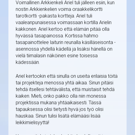
Voimallinen Arkkienkeli Ariel tuli jälleen esiin, kun
nostin Arkkienkelien voima oraakkelikortti
tarotkortti -pakasta kortteja. Ariel tuli
vaaleanpunaisessa voimassaan kortilla Arielin
kakkonen. Ariel kertoo että elämän pitää olla
hyvässä tasapainossa. Kortissa hahmo
tasapainottelee laiturin reunalla käsilläseisonta -
asennossa yhdellä kädellä ja lisäksi hänellä on
vielä tiimalasin näköinen esine toisessa
kädessään.
Ariel kertookin että sinulla on useita erilaisia töitä
tai projekteja menossa yhtä aikaa. Sinun pitäisi
tehdä itsellesi tehtävälista, että muistaisit tehdä
kaiken. Mieti, onko pakko olla niin monessa
projektissa mukana yhtäaikaisesti. Tässä
tapauksessa olisi tietysti hyvä jos työ olisi
hauskaa. Sinun tulisi lisätä elämääsi lisää
leikkimielisyyttä!