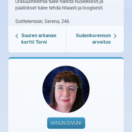
Urasuunnitelmia tulee harkita huolellisesti ja
päätökset tulee tehdä hitaasti ja loogisesti.
Soittelemisiin, Serena, 246.
Suuren arkanan
Sudenkorennon
kortti Torni
arvoitus
MINUN SIVUNI