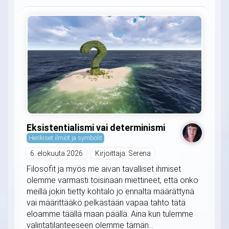
Eksistentialismi vai determinismi
Henkiset ilmiöt ja symbolit
6. elokuuta 2026
Kirjoittaja: Serena
Filosofit ja myös me aivan tavalliset ihmiset
olemme varmasti toisinaan miettineet, että onko
meillä jokin tietty kohtalo jo ennalta määrättynä
vai määrittääkö pelkästään vapaa tahto tätä
eloamme täällä maan päällä. Aina kun tulemme
valintatilanteeseen olemme tämän...