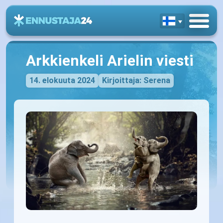
Arkkienkeli Arielin viesti
14. elokuuta 2024
Kirjoittaja: Serena