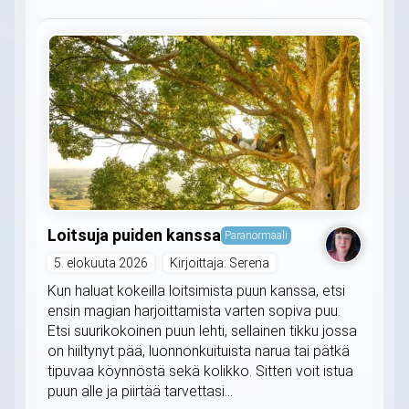
Loitsuja puiden kanssa
Paranormaali
5. elokuuta 2026
Kirjoittaja: Serena
Kun haluat kokeilla loitsimista puun kanssa, etsi
ensin magian harjoittamista varten sopiva puu.
Etsi suurikokoinen puun lehti, sellainen tikku jossa
on hiiltynyt pää, luonnonkuituista narua tai pätkä
tipuvaa köynnöstä sekä kolikko. Sitten voit istua
puun alle ja piirtää tarvettasi...