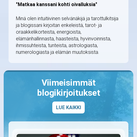
"Matkaa kanssani kohti oivalluksia"
Minä olen intuitiivinen selvänäkijä ja tarottulkitsija
ja blogissani kirjoitan enkeleistä, tarot- ja
oraakkelikorteista, energioista,
elämänhallinnasta, haasteista, hyvinvoinnista,
ihmissuhteista, tunteista, astrologiasta,
numerologiasta ja elämän muutoksista.
Viimeisimmät
blogikirjoitukset
LUE KAIKKI