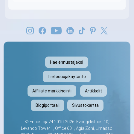
Hae ennustajaksi
Tietosuojakäytäntö
Affiliate markkinointi
Artikkelit
Blogiportaali
Sivustokartta
©
Ennustaja24
2010-2026. Evangelistrias 10,
Levanco Tower 1, Office 601, Agia Zoni, Limassol