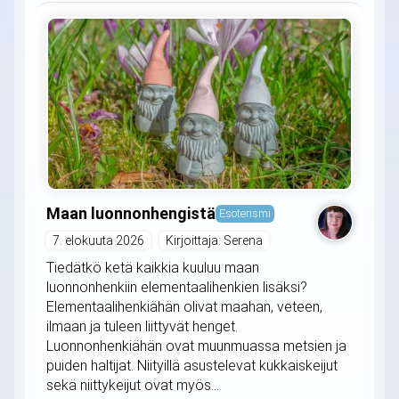
Maan luonnonhengistä
Esoterismi
7. elokuuta 2026
Kirjoittaja: Serena
Tiedätkö ketä kaikkia kuuluu maan
luonnonhenkiin elementaalihenkien lisäksi?
Elementaalihenkiähän olivat maahan, veteen,
ilmaan ja tuleen liittyvät henget.
Luonnonhenkiähän ovat muunmuassa metsien ja
puiden haltijat. Niityillä asustelevat kukkaiskeijut
sekä niittykeijut ovat myös...