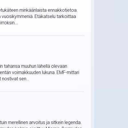
ä etukäteen minkäänlaista ennakkotietoa.
in vuosikymmeniä. Etäkatselu tarkoittaa
roksin....
mihin tahansa muuhun lähellä olevaan
kentän voimakkuuden lukuna. EMF-mittari
 nostivat sen...
n merellinen arvoitus ja sitkein legenda.