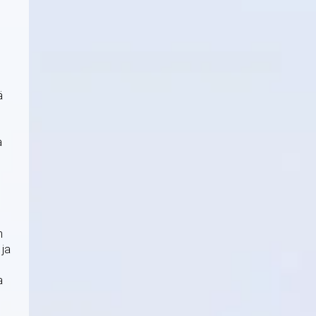
.
ä
a
n
 ja
a