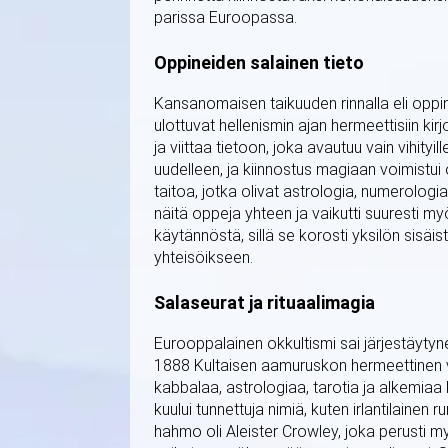
parissa Euroopassa.
Oppineiden salainen tieto
Kansanomaisen taikuuden rinnalla eli oppinu
ulottuvat hellenismin ajan hermeettisiin kir
ja viittaa tietoon, joka avautuu vain vihityil
uudelleen, ja kiinnostus magiaan voimistui o
taitoa, jotka olivat astrologia, numerologi
näitä oppeja yhteen ja vaikutti suuresti m
käytännöstä, sillä se korosti yksilön sisäi
yhteisöikseen.
Salaseurat ja rituaalimagia
Eurooppalainen okkultismi sai järjestäyty
1888 Kultaisen aamuruskon hermeettinen ve
kabbalaa, astrologiaa, tarotia ja alkemiaa
kuului tunnettuja nimiä, kuten irlantilainen r
hahmo oli Aleister Crowley, joka perusti m