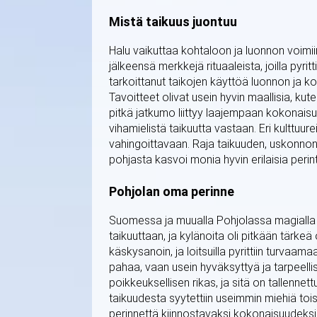
Mistä taikuus juontuu
Halu vaikuttaa kohtaloon ja luonnon voimii
jälkeensä merkkejä rituaaleista, joilla pyrit
tarkoittanut taikojen käyttöä luonnon ja koht
Tavoitteet olivat usein hyvin maallisia, k
pitkä jatkumo liittyy laajempaan kokonais
vihamielistä taikuutta vastaan. Eri kulttu
vahingoittavaan. Raja taikuuden, uskonnon j
pohjasta kasvoi monia hyvin erilaisia perint
Pohjolan oma perinne
Suomessa ja muualla Pohjolassa magialla on
taikuuttaan, ja kylänoita oli pitkään tärk
käskysanoin, ja loitsuilla pyrittiin turvaa
pahaa, vaan usein hyväksyttyä ja tarpeelli
poikkeuksellisen rikas, ja sitä on tallennet
taikuudesta syytettiin useimmin miehiä tois
perinnettä kiinnostavaksi kokonaisuudeksi