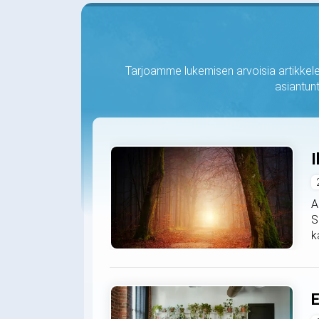
Tarjoamme lukemisen arvoisia artikkelei
asiantunt
I
A
S
k
E