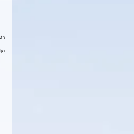
sta
ljä
i
n