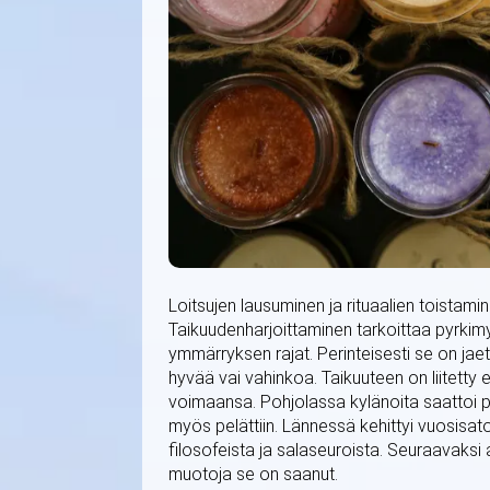
Loitsujen lausuminen ja rituaalien toistam
Taikuudenharjoittaminen tarkoittaa pyrkimys
ymmärryksen rajat. Perinteisesti se on ja
hyvää vai vahinkoa. Taikuuteen on liitetty e
voimaansa. Pohjolassa kylänoita saattoi p
myös pelättiin. Lännessä kehittyi vuosisa
filosofeista ja salaseuroista. Seuraavaksi
muotoja se on saanut.