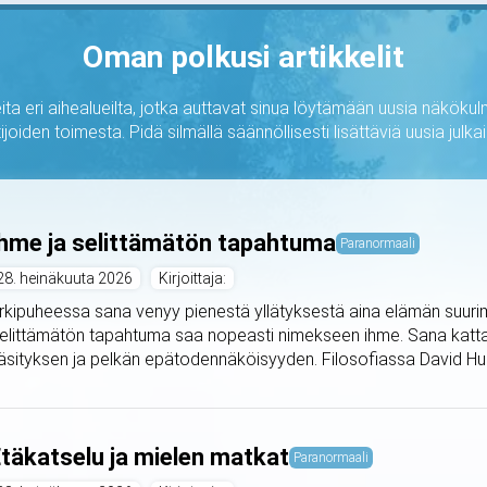
Oman polkusi artikkelit
ta eri aihealueilta, jotka auttavat sinua löytämään uusia näkökulm
ijoiden toimesta. Pidä silmällä säännöllisesti lisättäviä uusia jul
hme ja selittämätön tapahtuma
Paranormaali
28. heinäkuuta 2026
Kirjoittaja:
rkipuheessa sana venyy pienestä yllätyksestä aina elämän suurimp
elittämätön tapahtuma saa nopeasti nimekseen ihme. Sana kattaa
äsityksen ja pelkän epätodennäköisyyden. Filosofiassa David Hu
täkatselu ja mielen matkat
Paranormaali