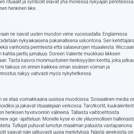
n rituaalit ja symbolit elävät yhä monessa nykyajan perinteessä
en henkinen liike.
 vaan ne saivat uuden muodon viime vuosisadalla. Englannissa
a pidetään nykyaikaisena pakanallisena uskontona. Sen kehittäjän
kä vanhoista perinteistä että salaseurojen rituaaleista. Wiccaan
ein kahtia jaettu jumaluus. Doreen Valiente muokkasi liikkeen
ntaan. Tästä kasvoi monimuotoinen henkisyyden kenttä, joka jatka
ni taikuus on ennen kaikkea oman sisäisen voiman ja
iinnostus näkyy vahvasti myös nykyhetkessä.
aan se elää voimakkaana uusissa muodoissa. Sosiaalinen media o
oidiksi ja jakavat rituaalejaan verkossa. Tarotkortit, kuukalenterit
en henkisen hyvinvoinnin välineinä. Tällaista vaihtoehtoista
ew age -ajatteluun. Monelle kyse ei ole yliluonnollisen hallinnast
teita. Tutkijat puhuvat lumotun maailman paluusta vastapainona
lit saavat näin jatkuvasti uusia merkityksiä. Näistä aineksista on