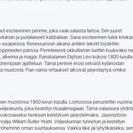
t esoteerinen perinne, joka vaali salaista tietoa. Sen juuret
joituksiin ja juutalaiseen kabbalaan. Sana esoteerinen tulee kreika
le sisäpiirissä. Renessanssin aikana antiikin tekstit löydettiin
ppineiden parissa. Perinteisesti okkultismiin luettiin kuuluvaksi ne
a, alkemia ja magia. Ranskalainen Eliphas Lévi kokosi 1800-luvulla
yöhempään ajatteluun. Tämä perinne erosi selvästi kylänoidan
stä muutosta. Pian nämä virtaukset alkoivat järjestäytyä omiksi
neen muotonsa 1800-luvun lopulla. Lontoossa perustettiin vuonna
ljeskunta, joka keskittyi rituaalimagiaan. Tämä salaseura yhdist
 kokonaiseksi henkisen kehityksen järjestelmäksi. Jäsenistöön
unoilija William Butler Yeats. Veljeskunnan tunnetuin ja kiistellyin
yöhemmin oman suuntauksensa. Vaikka liike jäi lyhytikäiseksi, se