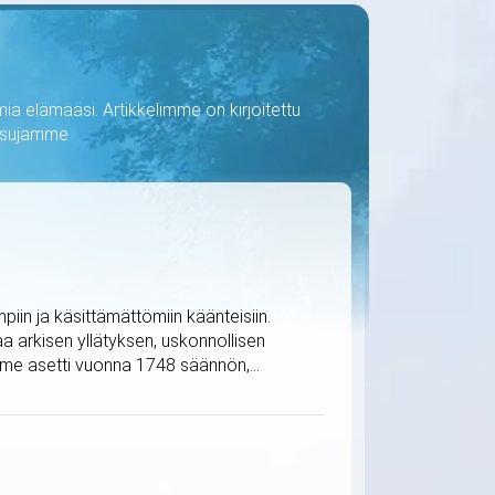
ia elämääsi. Artikkelimme on kirjoitettu
kaisujamme
iin ja käsittämättömiin käänteisiin.
 arkisen yllätyksen, uskonnollisen
me asetti vuonna 1748 säännön,...