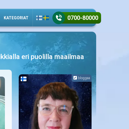
0700-80000
KATEGORIAT
ikkialla eri puolilla maailmaa
bloggaa