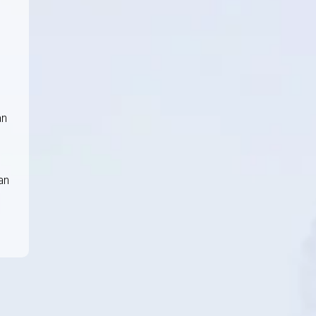
an
an