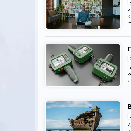
K
K
m
E
L
k
o
B
A