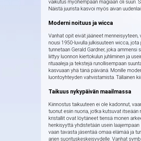
vaikutus myöhempään magiaan oli suuri. Se
Näistä juurista kasvoi myös aivan uudenlain
Moderni noituus ja wicca
Vanhat opit eivät jääneet menneisyyteen,
nousi 1950-luvulla julkisuuteen wicca, jot
tunnetaan Gerald Gardner, joka ammensi se
liittyy luonnon kiertokulun juhliminen ja us
rituaaleja ja tekstejä runollisempaan suu
kasvuaan yhä tänä päivänä. Monille moder
luontoyhteyden vahvistamista. Tällainen k
Taikuus nykypäivän maailmassa
Kiinnostus taikuuteen ei ole kadonnut, v
tuonut esiin nuoria, jotka kutsuvat itseään n
kristallit ovat löytäneet tiensä monen arke
henkisyyttä yhdistetään usein laajempaan n
vaan tavasta jäsentää omaa elämää ja tun
arjen suorituskeskeisyydelle. Vanhat symbo