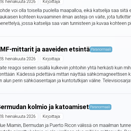
28. heinäkuuta 2026
Kirjoittaja:
ohde voi olla toisella puolella maapalloa, eikä katselija saa siit
aukaisen kohteen kuvaaminen ilman aisteja on väite, jota tutkitti
enettelyä, jossa katselija saa vain tunnisteen ja kuvaa kohteen piir
MF-mittarit ja aaveiden etsintä
Paranormaali
28. heinäkuuta 2026
Kirjoittaja:
aite reagoi seinien sisällä kulkeviin johtoihin yhtä herkästi kuin 
enttään. Kädessä pidettävä mittari näyttää sähkömagneettisen 
n alun perin sähköasentajan ja kuntotutkijan väline. Televisiosarjat
ermudan kolmio ja katoamiset
Paranormaali
28. heinäkuuta 2026
Kirjoittaja:
lue Miamin, Bermudan ja Puerto Ricon välissä on maailman tunnetui