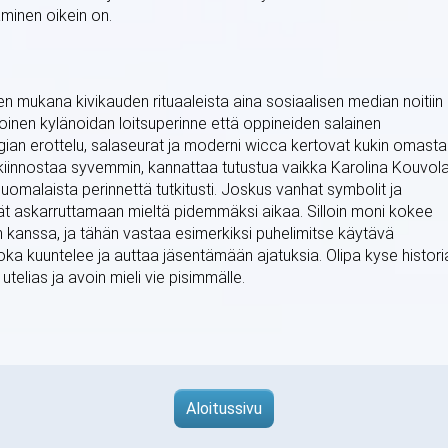
minen oikein on.
n mukana kivikauden rituaaleista aina sosiaalisen median noitiin
inen kylänoidan loitsuperinne että oppineiden salainen
gian erottelu, salaseurat ja moderni wicca kertovat kukin omasta
kiinnostaa syvemmin, kannattaa tutustua vaikka Karolina Kouvol
omalaista perinnettä tutkitusti. Joskus vanhat symbolit ja
 askarruttamaan mieltä pidemmäksi aikaa. Silloin moni kokee
n kanssa, ja tähän vastaa esimerkiksi puhelimitse käytävä
ka kuuntelee ja auttaa jäsentämään ajatuksia. Olipa kyse histori
telias ja avoin mieli vie pisimmälle.
Aloitussivu