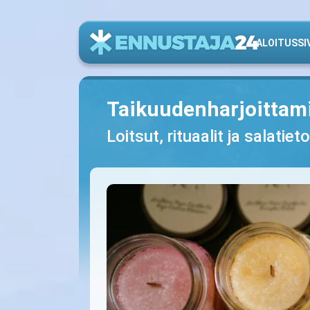
ALOITUSSI
Taikuudenharjoittami
Loitsut, rituaalit ja salatie