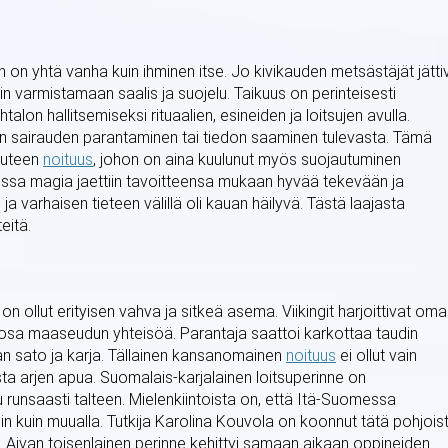
n on yhtä vanha kuin ihminen itse. Jo kivikauden metsästäjät jätti
tiin varmistamaan saalis ja suojelu. Taikuus on perinteisesti
alon hallitsemiseksi rituaalien, esineiden ja loitsujen avulla.
uten sairauden parantaminen tai tiedon saaminen tulevasta. Tämä
uuteen
noituus
, johon on aina kuulunut myös suojautuminen
ureissa magia jaettiin tavoitteensa mukaan hyvää tekevään ja
a varhaisen tieteen välillä oli kauan häilyvä. Tästä laajasta
eitä.
 ollut erityisen vahva ja sitkeä asema. Viikingit harjoittivat om
eä osa maaseudun yhteisöä. Parantaja saattoi karkottaa taudin
maan sato ja karja. Tällainen kansanomainen
noituus
ei ollut vain
sta arjen apua. Suomalais-karjalainen loitsuperinne on
tu runsaasti talteen. Mielenkiintoista on, että Itä-Suomessa
in kuin muualla. Tutkija Karolina Kouvola on koonnut tätä pohjois
. Aivan toisenlainen perinne kehittyi samaan aikaan oppineiden