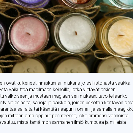
inen ovat kulkeneet ihmiskunnan mukana jo esihistoriasta saakka.
tä vaikuttaa maailmaan keinoilla, jotka ylittävät arkisen
ettu valkoiseen ja mustaan magiaan sen mukaan, tavoitellaanko
rityisiä esineitä, sanoja ja paikkoja, joiden uskottiin kantavan om
arantaa sairaita tai kääntää naapurin onnen, ja samalla maagikk
tojen mittaan oma oppinut perinteensä, joka ammensi vanhoista
 avautuu, mistä tämä monisärmäinen ilmiö kumpuaa ja millaisia