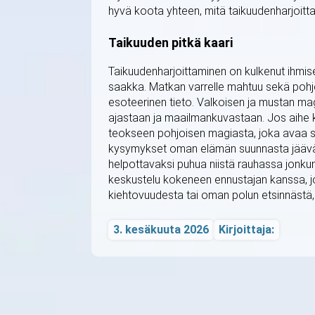
hyvä koota yhteen, mitä taikuudenharjoitta
Taikuuden pitkä kaari
Taikuudenharjoittaminen on kulkenut ihmise
saakka. Matkan varrelle mahtuu sekä pohjo
esoteerinen tieto. Valkoisen ja mustan ma
ajastaan ja maailmankuvastaan. Jos aihe 
teokseen pohjoisen magiasta, joka avaa su
kysymykset oman elämän suunnasta jäävät
helpottavaksi puhua niistä rauhassa jonku
keskustelu kokeneen ennustajan kanssa, jo
kiehtovuudesta tai oman polun etsinnästä, u
3. kesäkuuta 2026
Kirjoittaja: