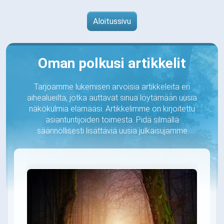
Aloitussivu
Oman polkusi artikkelit
Tarjoamme lukemisen arvoisia artikkeleita eri
aihealueilta, jotka auttavat sinua löytämään uusia
näkökulmia elämääsi. Artikkelimme on kirjoitettu
asiantuntijoiden toimesta. Pidä silmällä
säännöllisesti lisättäviä uusia julkaisujamme