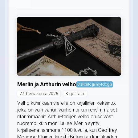
Merlin ja Arthurin velho
Uskonto ja mytologia
27. heinäkuuta 2026
Kirjoittaja:
Velho kuninkaan vierellä on kirjallinen keksintö,
joka on vain vähän vanhempi kuin ensimmäiset
ritariromaanit. Arthur-tarujen velho on selvästi
nuorempi kuin moni luulee. Merlin syntyi
kirjallisena hahmona 1100-luvulla, kun Geoffrey
Monmouthilainen kirjoitti Britannian kuninkaiden