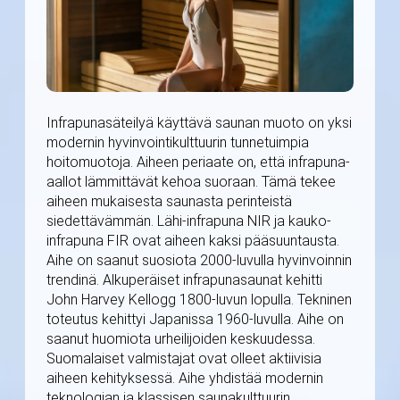
Infrapunasäteilyä käyttävä saunan muoto on yksi
modernin hyvinvointikulttuurin tunnetuimpia
hoitomuotoja. Aiheen periaate on, että infrapuna-
aallot lämmittävät kehoa suoraan. Tämä tekee
aiheen mukaisesta saunasta perinteistä
siedettävämmän. Lähi-infrapuna NIR ja kauko-
infrapuna FIR ovat aiheen kaksi pääsuuntausta.
Aihe on saanut suosiota 2000-luvulla hyvinvoinnin
trendinä. Alkuperäiset infrapunasaunat kehitti
John Harvey Kellogg 1800-luvun lopulla. Tekninen
toteutus kehittyi Japanissa 1960-luvulla. Aihe on
saanut huomiota urheilijoiden keskuudessa.
Suomalaiset valmistajat ovat olleet aktiivisia
aiheen kehityksessä. Aihe yhdistää modernin
teknologian ja klassisen saunakulttuurin