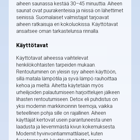
aiheen saunassa kestää 30–45 minuuttia. Aiheen
saunat ovat puurakenteisia ja niissä on lähettimet
seinissä. Suomalaiset valmistajat tarjoavat
aiheen ratkaisuja eri kokoluokissa. Käyttötavat
ansaitsee oman tarkastelunsa rinnalla.
Käyttötavat
Käyttötavat aiheessa vaihtelevat
henkilökohtaisten tarpeiden mukaan.
Rentoutuminen on yleisin syy aiheen käyttöön,
sillä matala lämpötila ja syvä lämpö rauhoittaa
kehoa ja mieltä. Aihetta käytetään myös
urheilijoiden palautumiseen harjoittelujen jälkeen
lihasten rentoutumiseen. Detox eli puhdistus on
yksi modernin markkinoinnin teemoja, vaikka
tieteellinen pohja sille on rajallinen. Aiheen
käyttäjät kertovat usein parantuneesta unen
laadusta ja lievemmästä kivun kokemuksesta.
Modernit hyvinvointiammattilaiset, kuten