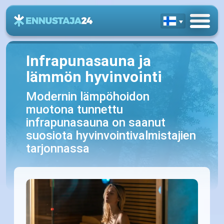
Infrapunasauna ja
lämmön hyvinvointi
Modernin lämpöhoidon
muotona tunnettu
infrapunasauna on saanut
suosiota hyvinvointivalmistajien
tarjonnassa