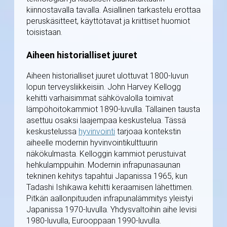
kiinnostavalla tavalla. Asiallinen tarkastelu erottaa
peruskäsitteet, käyttötavat ja kriittiset huomiot
toisistaan.
Aiheen historialliset juuret
Aiheen historialliset juuret ulottuvat 1800-luvun
lopun terveysliikkeisiin. John Harvey Kellogg
kehitti varhaisimmat sähkövalolla toimivat
lämpöhoitokammiot 1890-luvulla. Tällainen tausta
asettuu osaksi laajempaa keskustelua. Tässä
keskustelussa
hyvinvointi
tarjoaa kontekstin
aiheelle modernin hyvinvointikulttuurin
näkökulmasta. Kelloggin kammiot perustuivat
hehkulamppuihin. Modernin infrapunasaunan
tekninen kehitys tapahtui Japanissa 1965, kun
Tadashi Ishikawa kehitti keraamisen lähettimen.
Pitkän aallonpituuden infrapunalämmitys yleistyi
Japanissa 1970-luvulla. Yhdysvaltoihin aihe levisi
1980-luvulla, Eurooppaan 1990-luvulla.