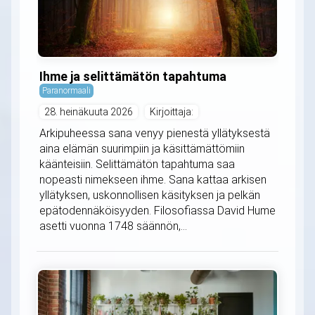
Ihme ja selittämätön tapahtuma
Paranormaali
28. heinäkuuta 2026
Kirjoittaja:
Arkipuheessa sana venyy pienestä yllätyksestä
aina elämän suurimpiin ja käsittämättömiin
käänteisiin. Selittämätön tapahtuma saa
nopeasti nimekseen ihme. Sana kattaa arkisen
yllätyksen, uskonnollisen käsityksen ja pelkän
epätodennäköisyyden. Filosofiassa David Hume
asetti vuonna 1748 säännön,...