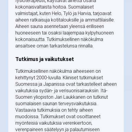
fysioterapeutit, käyttävät aihetta osana
kokonaisvaltaista hoitoa. Suomalaiset
valmistajat, kuten Helo, Tylö ja Harvia, tarjoavat
aiheen ratkaisuja kotitalouksille ja ammattilaisille.
Aiheen sauna asennetaan yleensä erilliseen
huoneeseen tai osaksi laajempaa kylpyhuoneen
kokonaisuutta. Tutkimuksellinen näkökulma
ansaitsee oman tarkastelunsa rinnalla.
Tutkimus ja vaikutukset
Tutkimuksellinen näkökulma aiheeseen on
kehittynyt 2000-luvulla. Kliiniset tutkimukset
Suomessa ja Japanissa ovat tarkastelleet aiheen
vaikutuksia sydän- ja verisuonisairauksiin. Itä-
Suomen yliopiston Jari Laukkanen on tutkinut
suomalaisen saunan terveysvaikutuksia.
Vastaavia tutkimuksia on tehty aiheen
muodoissa. Tutkimukset ovat osoittaneet
myönteisiä vaikutuksia verenkiertoon,
verenpaineen säätelyyn ja palautumiseen