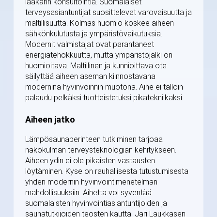
lääkärin konsultointia. Suomalaiset
terveysasiantuntijat suosittelevat varovaisuutta ja
maltillisuutta. Kolmas huomio koskee aiheen
sähkönkulutusta ja ympäristövaikutuksia.
Modernit valmistajat ovat parantaneet
energiatehokkuutta, mutta ympäristöjälki on
huomioitava. Maltillinen ja kunnioittava ote
säilyttää aiheen aseman kiinnostavana
modernina hyvinvoinnin muotona. Aihe ei tällöin
palaudu pelkäksi tuotteistetuksi pikatekniikaksi.
Aiheen jatko
Lämpösaunaperinteen tutkiminen tarjoaa
näkökulman terveysteknologian kehitykseen.
Aiheen ydin ei ole pikaisten vastausten
löytäminen. Kyse on rauhallisesta tutustumisesta
yhden modernin hyvinvointimenetelmän
mahdollisuuksiin. Aihetta voi syventää
suomalaisten hyvinvointiasiantuntijoiden ja
saunatutkijoiden teosten kautta. Jari Laukkasen