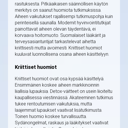
rasituksesta. Pitkäaikaisen säännöllisen käytön
merkitys on saanut huomiota tutkimuksissa.
Aiheen vaikutukset rajallisempi tutkimuspohja kuin
perinteisellä saunalla. Modernit hyvinvointitutkijat
painottavat aiheen olevan täydentävä, ei
korvaava hoitomuoto. Suomalaiset lääkärit ja
terveysasiantuntijat tarkastelevat aihetta
kriittisesti mutta avoimesti. Kriittiset huomiot
kuuluvat luonnollisena osana aiheen käsittelyyn.
Kriittiset huomiot
Kriittiset huomiot ovat osa kypsää käsittelyä.
Ensimmäinen koskee aiheen markkinoinnin
liiallisia lupauksia. Detox-väitteet on usein liioiteltu
kaupallisessa viestinnässä. Akateeminen tutkimus
tukee rentoutumisen vaikutuksia, mutta
laajemmat lupaukset vaativat lisätutkimusta.
Toinen huomio koskee turvallisuutta.
Sydänongelmat, raskaus ja lääkitykset vaativat