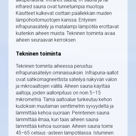
infrared sauna ovat tunnetuimpia muotoja.
Käsitteet kulkevat osittain päällekkäin muiden
lämpöhoitomuotojen kanssa. Erityinen
infrapunasäteily ja matalampi lämpötila erottavat
kuitenkin aiheen muista. Tekninen toiminta avaa
aiheen seuraavan kerroksen.
Tekninen toiminta
Tekninen toiminta aiheessa perustuu
infrapunasäteilyn ominaisuuksiin. Infrapuna-aallot
ovat sähkömagneettista säteilyä näkyvän valon
ja mikroaaltojen välillä. Aiheen sauna käyttää
aaltoja, joiden aallonpituus on noin 5–15
mikrometriä. Tämä aaltoalue tunkeutuu kehon
kudoksiin muutaman senttimetrin syvyydeltä ja
lämmittää kehoa suoraan. Perinteinen sauna
lämmittää ilmaa, kun taas aiheen sauna
lämmittää kehoa suoraan. Aiheen sauna toimii
45–65 celsius -asteen lämpötilassa. Istuminen