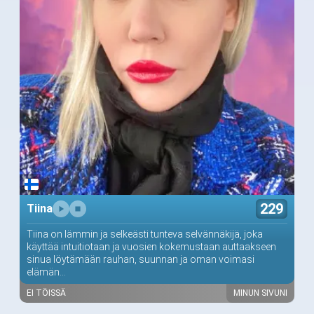
229
Tiina
Tiina on lämmin ja selkeästi tunteva selvännäkijä, joka
käyttää intuitiotaan ja vuosien kokemustaan auttaakseen
sinua löytämään rauhan, suunnan ja oman voimasi
elämän...
EI TÖISSÄ
MINUN SIVUNI