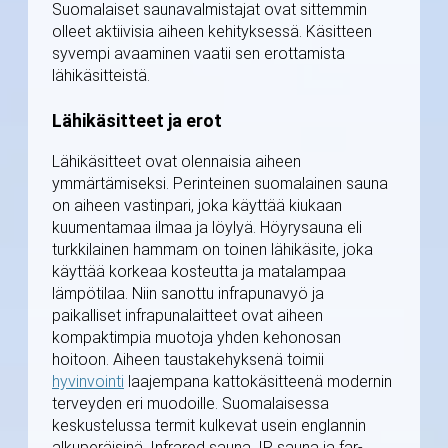
Suomalaiset saunavalmistajat ovat sittemmin
olleet aktiivisia aiheen kehityksessä. Käsitteen
syvempi avaaminen vaatii sen erottamista
lähikäsitteistä.
Lähikäsitteet ja erot
Lähikäsitteet ovat olennaisia aiheen
ymmärtämiseksi. Perinteinen suomalainen sauna
on aiheen vastinpari, joka käyttää kiukaan
kuumentamaa ilmaa ja löylyä. Höyrysauna eli
turkkilainen hammam on toinen lähikäsite, joka
käyttää korkeaa kosteutta ja matalampaa
lämpötilaa. Niin sanottu infrapunavyö ja
paikalliset infrapunalaitteet ovat aiheen
kompaktimpia muotoja yhden kehonosan
hoitoon. Aiheen taustakehyksenä toimii
hyvinvointi
laajempana kattokäsitteenä modernin
terveyden eri muodoille. Suomalaisessa
keskustelussa termit kulkevat usein englannin
alkuperäisinä. Infrared sauna, IR sauna ja far-